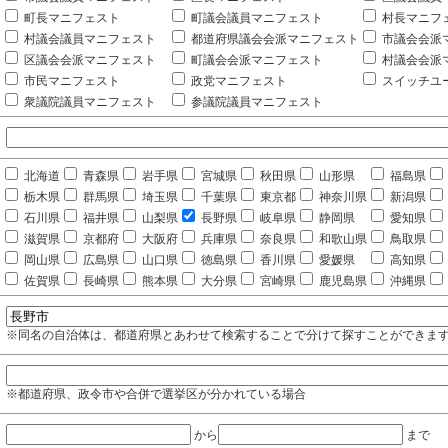
町長マニフェスト
町議会議員マニフェスト
村長マニフ
村議会議員マニフェスト
都道府県議会会派マニフェスト
市議会会派
区議会会派マニフェスト
町議会会派マニフェスト
村議会会派
市民マニフェスト
政党マニフェスト
スイッチユ
衆議院議員マニフェスト
参議院議員マニフェスト
北海道
青森県
岩手県
宮城県
秋田県
山形県
福島県
栃木県
群馬県
埼玉県
千葉県
東京都
神奈川県
新潟県
石川県
福井県
山梨県
長野県
岐阜県
静岡県
愛知県
滋賀県
京都府
大阪府
兵庫県
奈良県
和歌山県
鳥取県
岡山県
広島県
山口県
徳島県
香川県
愛媛県
高知県
佐賀県
長崎県
熊本県
大分県
宮崎県
鹿児島県
沖縄県
※同名の自治体は、都道府県とあわせて検索することで分けて探すことができま
※都道府県、政令市や合併で選挙区が分かれている場合
から
まで