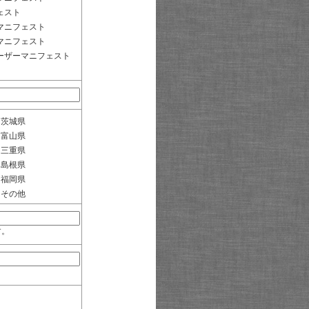
ェスト
マニフェスト
マニフェスト
ーザーマニフェスト
茨城県
富山県
三重県
島根県
福岡県
その他
す。