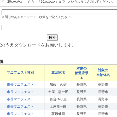
※「20xx/xx/xx」 から 「20xx/xx/xx」まで というように入力してください。
※関心のあるキーワード、政策をご記入ください。
覧のうえダウンロードをお願いします。
覧
対象の
対象の
マニフェスト種別
政治家名
都道府県
自治体名
▲
市長マニフェスト
加藤 久雄
長野県
長野市
市長マニフェスト
土屋 龍一郎
長野県
長野市
市長マニフェスト
百合ゆり恵
長野県
長野市
市長マニフェスト
土屋龍一郎
長野県
長野市
市長マニフェスト
荻原健司
長野県
長野市