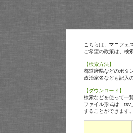
こちらは、マニフェ
ご希望の政策は、検
【検索方法】
都道府県などのボタ
政治家名なども記入
【ダウンロード】
検索などを使って一
ファイル形式は「tsv
することができます