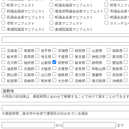
町長マニフェスト
町議会議員マニフェスト
村長マニフ
村議会議員マニフェスト
都道府県議会会派マニフェスト
市議会会派
区議会会派マニフェスト
町議会会派マニフェスト
村議会会派
市民マニフェスト
政党マニフェスト
スイッチユ
衆議院議員マニフェスト
参議院議員マニフェスト
北海道
青森県
岩手県
宮城県
秋田県
山形県
福島県
栃木県
群馬県
埼玉県
千葉県
東京都
神奈川県
新潟県
石川県
福井県
山梨県
長野県
岐阜県
静岡県
愛知県
滋賀県
京都府
大阪府
兵庫県
奈良県
和歌山県
鳥取県
岡山県
広島県
山口県
徳島県
香川県
愛媛県
高知県
佐賀県
長崎県
熊本県
大分県
宮崎県
鹿児島県
沖縄県
※同名の自治体は、都道府県とあわせて検索することで分けて探すことができま
※都道府県、政令市や合併で選挙区が分かれている場合
から
まで