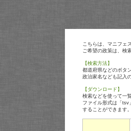
こちらは、マニフェ
ご希望の政策は、検
【検索方法】
都道府県などのボタ
政治家名なども記入
【ダウンロード】
検索などを使って一
ファイル形式は「tsv
することができます