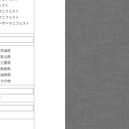
ェスト
マニフェスト
マニフェスト
ーザーマニフェスト
茨城県
富山県
三重県
島根県
福岡県
その他
す。