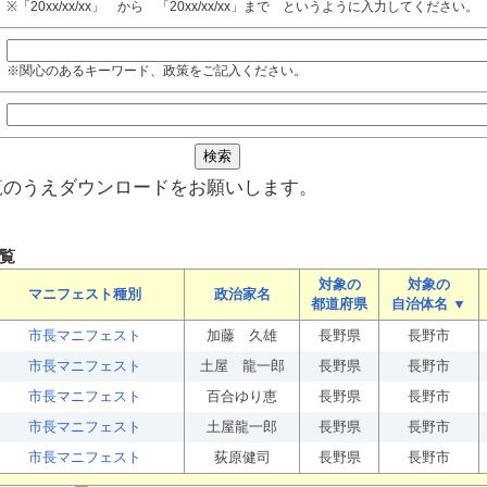
※「20xx/xx/xx」 から 「20xx/xx/xx」まで というように入力してください。
※関心のあるキーワード、政策をご記入ください。
覧のうえダウンロードをお願いします。
覧
対象の
対象の
マニフェスト種別
政治家名
都道府県
自治体名 ▼
市長マニフェスト
加藤 久雄
長野県
長野市
市長マニフェスト
土屋 龍一郎
長野県
長野市
市長マニフェスト
百合ゆり恵
長野県
長野市
市長マニフェスト
土屋龍一郎
長野県
長野市
市長マニフェスト
荻原健司
長野県
長野市