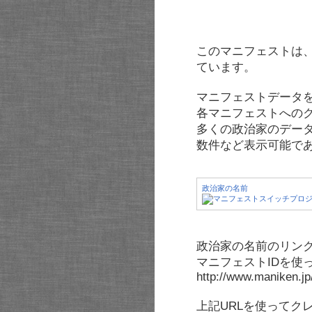
このマニフェストは
ています。
マニフェストデータ
各マニフェストへの
多くの政治家のデー
数件など表示可能で
政治家の名前
政治家の名前のリンク
マニフェストIDを使
http://www.maniken.j
上記URLを使ってク