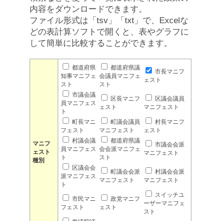
内容をダウンロードできます。
ファイル形式は「tsv」「txt」で、Excelな
どの表計算ソフトで開くと、表やグラフに
して簡単に比較することができます。
都道府県
都道府県議
市長マニフ
知事マニフェ
会議員マニフェ
ェスト
スト
スト
市議会議
区長マニフ
区議会議員
員マニフェス
ェスト
マニフェスト
ト
町長マニ
町議会議員
村長マニフ
フェスト
マニフェスト
ェスト
村議会議
都道府県議
マニフ
市議会会派
員マニフェス
会会派マニフェ
ェスト
マニフェスト
ト
スト
種別
区議会会
町議会会派
村議会会派
派マニフェス
マニフェスト
マニフェスト
ト
スイッチユ
市民マニ
政党マニフ
ーザーマニフェ
フェスト
ェスト
スト