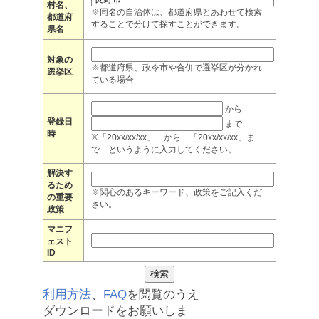
村名、
※同名の自治体は、都道府県とあわせて検索
都道府
することで分けて探すことができます。
県名
対象の
※都道府県、政令市や合併で選挙区が分かれ
選挙区
ている場合
から
登録日
まで
時
※「20xx/xx/xx」 から 「20xx/xx/xx」ま
で というように入力してください。
解決す
るため
※関心のあるキーワード、政策をご記入くだ
の重要
さい。
政策
マニフ
ェスト
ID
利用方法
、
FAQ
を閲覧のうえ
ダウンロードをお願いしま