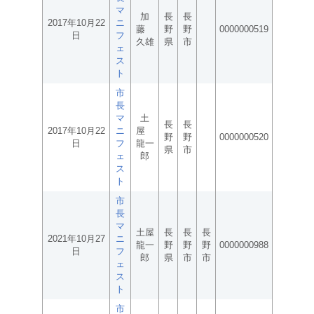
マ
加
長
長
2017年10月22
ニ
藤
野
野
0000000519
日
フ
久雄
県
市
ェ
ス
ト
市
長
マ
土
長
長
2017年10月22
ニ
屋
野
野
0000000520
日
フ
龍一
県
市
ェ
郎
ス
ト
市
長
マ
土屋
長
長
長
2021年10月27
ニ
龍一
野
野
野
0000000988
日
フ
郎
県
市
市
ェ
ス
ト
市