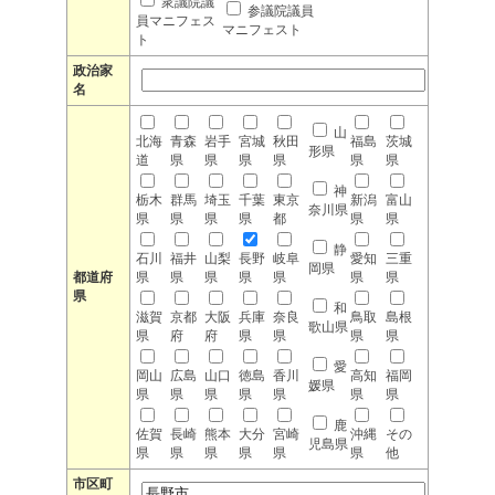
衆議院議
参議院議員
員マニフェス
マニフェスト
ト
政治家
名
山
北海
青森
岩手
宮城
秋田
福島
茨城
形県
道
県
県
県
県
県
県
神
栃木
群馬
埼玉
千葉
東京
新潟
富山
奈川県
県
県
県
県
都
県
県
静
石川
福井
山梨
長野
岐阜
愛知
三重
岡県
都道府
県
県
県
県
県
県
県
県
和
滋賀
京都
大阪
兵庫
奈良
鳥取
島根
歌山県
県
府
府
県
県
県
県
愛
岡山
広島
山口
徳島
香川
高知
福岡
媛県
県
県
県
県
県
県
県
鹿
佐賀
長崎
熊本
大分
宮崎
沖縄
その
児島県
県
県
県
県
県
県
他
市区町