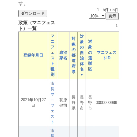
す。
1
-
5
件 /
5
件
政策（マニフェス
1
ト）一覧
マ
対
対
ニ
対
象
象
フ
象
の
の
ェ
政治
の
マニフェス
自
登録年月日
都
ス
家名
選
トID
治
道
ト
挙
体
府
種
区
名
県
別
▼
市
長
マ
長
長
長
2021年10月27
ニ
荻原
野
野
野
0000000989
日
フ
健司
県
市
市
ェ
ス
ト
市
長