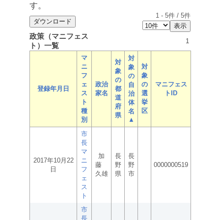
す。
1
-
5
件 /
5
件
政策（マニフェス
1
ト）一覧
マ
対
対
ニ
対
象
象
フ
象
の
の
ェ
政治
の
マニフェス
自
登録年月日
都
ス
家名
選
トID
治
道
ト
挙
体
府
種
区
名
県
別
▲
市
長
マ
加
長
長
2017年10月22
ニ
藤
野
野
0000000519
日
フ
久雄
県
市
ェ
ス
ト
市
長