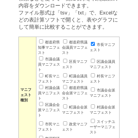
内容をダウンロードできます。
ファイル形式は「tsv」「txt」で、Excelな
どの表計算ソフトで開くと、表やグラフに
して簡単に比較することができます。
都道府県
都道府県議
市長マニフ
知事マニフェ
会議員マニフェ
ェスト
スト
スト
市議会議
区長マニフ
区議会議員
員マニフェス
ェスト
マニフェスト
ト
町長マニ
町議会議員
村長マニフ
フェスト
マニフェスト
ェスト
村議会議
都道府県議
マニフ
市議会会派
員マニフェス
会会派マニフェ
ェスト
マニフェスト
ト
スト
種別
区議会会
町議会会派
村議会会派
派マニフェス
マニフェスト
マニフェスト
ト
スイッチユ
市民マニ
政党マニフ
ーザーマニフェ
フェスト
ェスト
スト