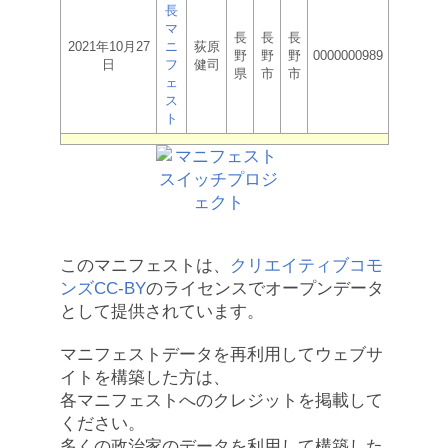
長
マ
長
長
長
2021年10月27
ニ
荻原
野
野
野
0000000989
日
フ
健司
県
市
市
ェ
ス
ト
このマニフェストは、
クリエイティブコモ
ンズCC-BY
のライセンスでオープンデータ
として提供されています。
マニフェストデータを再利用してウェブサ
イトを構築した方は、
各マニフェストへのクレジットを掲載して
ください。
多くの政治家のデータを利用して構築した