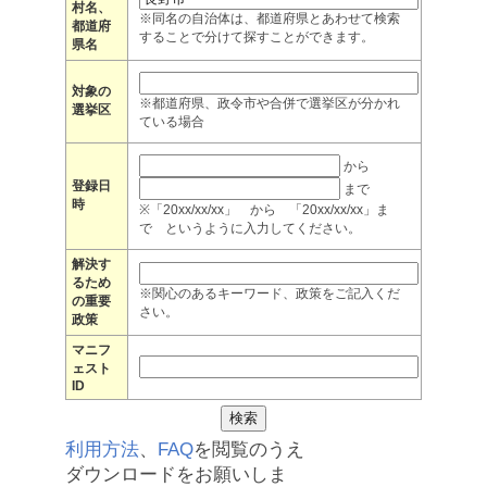
村名、
※同名の自治体は、都道府県とあわせて検索
都道府
することで分けて探すことができます。
県名
対象の
※都道府県、政令市や合併で選挙区が分かれ
選挙区
ている場合
から
登録日
まで
時
※「20xx/xx/xx」 から 「20xx/xx/xx」ま
で というように入力してください。
解決す
るため
※関心のあるキーワード、政策をご記入くだ
の重要
さい。
政策
マニフ
ェスト
ID
利用方法
、
FAQ
を閲覧のうえ
ダウンロードをお願いしま