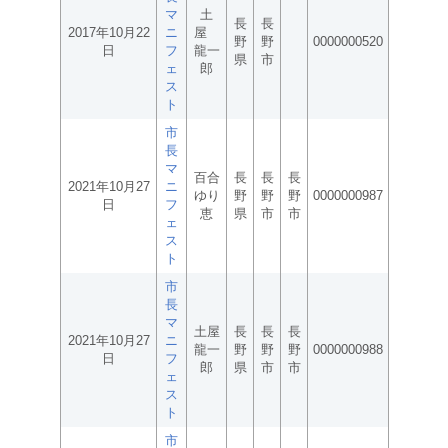
マ
土
長
長
2017年10月22
ニ
屋
野
野
0000000520
日
フ
龍一
県
市
ェ
郎
ス
ト
市
長
マ
百合
長
長
長
2021年10月27
ニ
ゆり
野
野
野
0000000987
日
フ
恵
県
市
市
ェ
ス
ト
市
長
マ
土屋
長
長
長
2021年10月27
ニ
龍一
野
野
野
0000000988
日
フ
郎
県
市
市
ェ
ス
ト
市