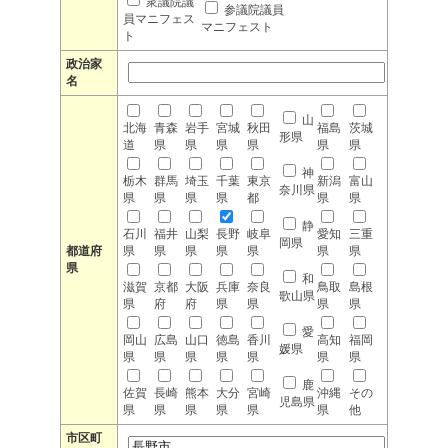
衆議院議
参議院議員
員マニフェス
マニフェスト
ト
政治家
名
山
北海
青森
岩手
宮城
秋田
福島
茨城
形県
道
県
県
県
県
県
県
神
栃木
群馬
埼玉
千葉
東京
新潟
富山
奈川県
県
県
県
県
都
県
県
静
石川
福井
山梨
長野
岐阜
愛知
三重
岡県
都道府
県
県
県
県
県
県
県
県
和
滋賀
京都
大阪
兵庫
奈良
鳥取
島根
歌山県
県
府
府
県
県
県
県
愛
岡山
広島
山口
徳島
香川
高知
福岡
媛県
県
県
県
県
県
県
県
鹿
佐賀
長崎
熊本
大分
宮崎
沖縄
その
児島県
県
県
県
県
県
県
他
市区町