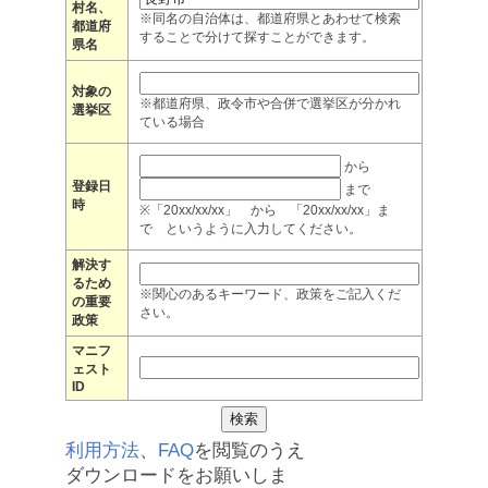
村名、
※同名の自治体は、都道府県とあわせて検索
都道府
することで分けて探すことができます。
県名
対象の
※都道府県、政令市や合併で選挙区が分かれ
選挙区
ている場合
から
登録日
まで
時
※「20xx/xx/xx」 から 「20xx/xx/xx」ま
で というように入力してください。
解決す
るため
※関心のあるキーワード、政策をご記入くだ
の重要
さい。
政策
マニフ
ェスト
ID
利用方法
、
FAQ
を閲覧のうえ
ダウンロードをお願いしま