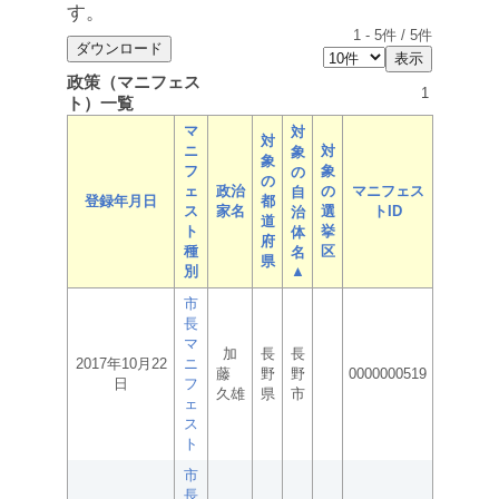
す。
1
-
5
件 /
5
件
政策（マニフェス
1
ト）一覧
マ
対
対
ニ
対
象
象
フ
象
の
の
ェ
政治
の
マニフェス
自
登録年月日
都
ス
家名
選
トID
治
道
ト
挙
体
府
種
区
名
県
別
▲
市
長
マ
加
長
長
2017年10月22
ニ
藤
野
野
0000000519
日
フ
久雄
県
市
ェ
ス
ト
市
長