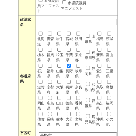
衆議院議
参議院議員
員マニフェス
マニフェスト
ト
政治家
名
山
北海
青森
岩手
宮城
秋田
福島
茨城
形県
道
県
県
県
県
県
県
神
栃木
群馬
埼玉
千葉
東京
新潟
富山
奈川県
県
県
県
県
都
県
県
静
石川
福井
山梨
長野
岐阜
愛知
三重
岡県
都道府
県
県
県
県
県
県
県
県
和
滋賀
京都
大阪
兵庫
奈良
鳥取
島根
歌山県
県
府
府
県
県
県
県
愛
岡山
広島
山口
徳島
香川
高知
福岡
媛県
県
県
県
県
県
県
県
鹿
佐賀
長崎
熊本
大分
宮崎
沖縄
その
児島県
県
県
県
県
県
県
他
市区町