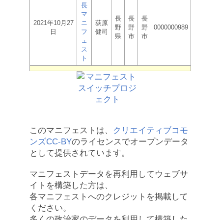
長
マ
長
長
長
2021年10月27
ニ
荻原
野
野
野
0000000989
日
フ
健司
県
市
市
ェ
ス
ト
このマニフェストは、
クリエイティブコモ
ンズCC-BY
のライセンスでオープンデータ
として提供されています。
マニフェストデータを再利用してウェブサ
イトを構築した方は、
各マニフェストへのクレジットを掲載して
ください。
多くの政治家のデータを利用して構築した