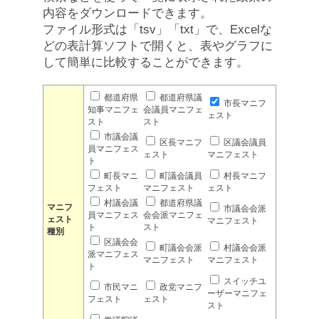
内容をダウンロードできます。
ファイル形式は「tsv」「txt」で、Excelな
どの表計算ソフトで開くと、表やグラフに
して簡単に比較することができます。
都道府県
都道府県議
市長マニフ
知事マニフェ
会議員マニフェ
ェスト
スト
スト
市議会議
区長マニフ
区議会議員
員マニフェス
ェスト
マニフェスト
ト
町長マニ
町議会議員
村長マニフ
フェスト
マニフェスト
ェスト
村議会議
都道府県議
マニフ
市議会会派
員マニフェス
会会派マニフェ
ェスト
マニフェスト
ト
スト
種別
区議会会
町議会会派
村議会会派
派マニフェス
マニフェスト
マニフェスト
ト
スイッチユ
市民マニ
政党マニフ
ーザーマニフェ
フェスト
ェスト
スト