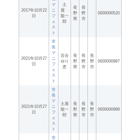
マ
土
長
長
2017年10月22
ニ
屋
野
野
0000000520
日
フ
龍一
県
市
ェ
郎
ス
ト
市
長
マ
百合
長
長
長
2021年10月27
ニ
ゆり
野
野
野
0000000987
日
フ
恵
県
市
市
ェ
ス
ト
市
長
マ
土屋
長
長
長
2021年10月27
ニ
龍一
野
野
野
0000000988
日
フ
郎
県
市
市
ェ
ス
ト
市