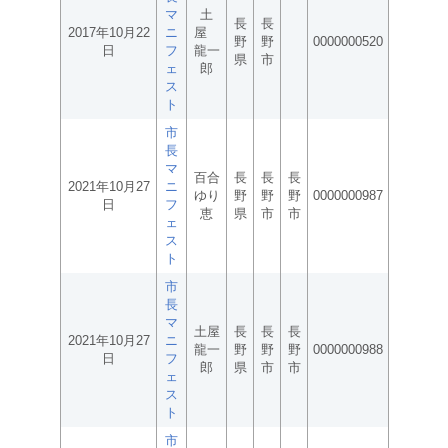
マ
土
長
長
2017年10月22
ニ
屋
野
野
0000000520
日
フ
龍一
県
市
ェ
郎
ス
ト
市
長
マ
百合
長
長
長
2021年10月27
ニ
ゆり
野
野
野
0000000987
日
フ
恵
県
市
市
ェ
ス
ト
市
長
マ
土屋
長
長
長
2021年10月27
ニ
龍一
野
野
野
0000000988
日
フ
郎
県
市
市
ェ
ス
ト
市