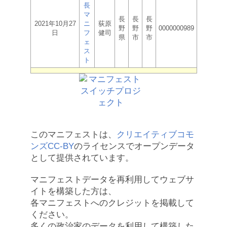
長
マ
長
長
長
2021年10月27
ニ
荻原
野
野
野
0000000989
日
フ
健司
県
市
市
ェ
ス
ト
このマニフェストは、
クリエイティブコモ
ンズCC-BY
のライセンスでオープンデータ
として提供されています。
マニフェストデータを再利用してウェブサ
イトを構築した方は、
各マニフェストへのクレジットを掲載して
ください。
多くの政治家のデータを利用して構築した