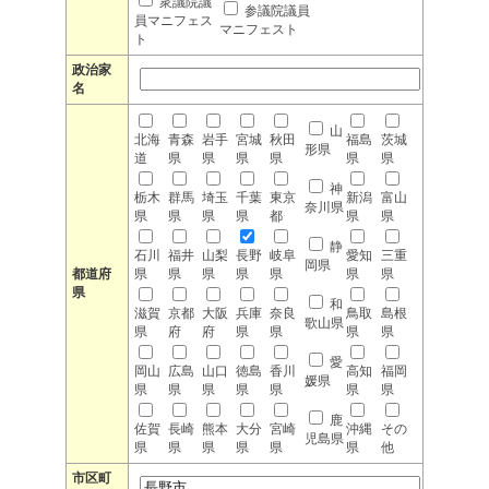
衆議院議
参議院議員
員マニフェス
マニフェスト
ト
政治家
名
山
北海
青森
岩手
宮城
秋田
福島
茨城
形県
道
県
県
県
県
県
県
神
栃木
群馬
埼玉
千葉
東京
新潟
富山
奈川県
県
県
県
県
都
県
県
静
石川
福井
山梨
長野
岐阜
愛知
三重
岡県
都道府
県
県
県
県
県
県
県
県
和
滋賀
京都
大阪
兵庫
奈良
鳥取
島根
歌山県
県
府
府
県
県
県
県
愛
岡山
広島
山口
徳島
香川
高知
福岡
媛県
県
県
県
県
県
県
県
鹿
佐賀
長崎
熊本
大分
宮崎
沖縄
その
児島県
県
県
県
県
県
県
他
市区町