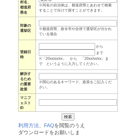
村名、
※同名の自治体は、都道府県とあわせて検索
都道府
することで分けて探すことができます。
県名
対象の
※都道府県、政令市や合併で選挙区が分かれ
選挙区
ている場合
から
登録日
まで
時
※「20xx/xx/xx」 から 「20xx/xx/xx」ま
で というように入力してください。
解決す
るため
※関心のあるキーワード、政策をご記入くだ
の重要
さい。
政策
マニフ
ェスト
ID
利用方法
、
FAQ
を閲覧のうえ
ダウンロードをお願いしま