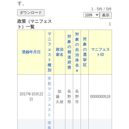
す。
1
-
5
件 /
5
件
政策（マニフェス
1
ト）一覧
マ
対
対
ニ
対
象
象
フ
象
の
の
ェ
政治
の
マニフェス
自
登録年月日
都
ス
家名
選
トID
治
道
ト
挙
体
府
種
区
名
県
別
▲
市
長
マ
加
長
長
2017年10月22
ニ
藤
野
野
0000000519
日
フ
久雄
県
市
ェ
ス
ト
市
長