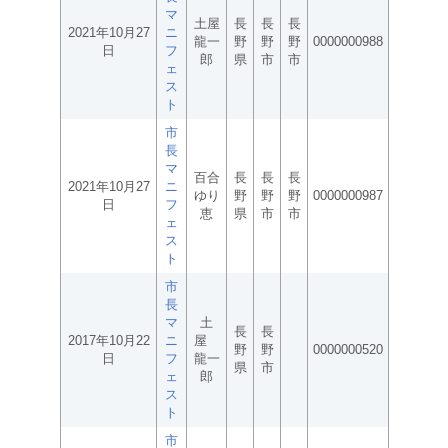
マ
土屋
長
長
長
2021年10月27
ニ
龍一
野
野
野
0000000988
日
フ
郎
県
市
市
ェ
ス
ト
市
長
マ
百合
長
長
長
2021年10月27
ニ
ゆり
野
野
野
0000000987
日
フ
恵
県
市
市
ェ
ス
ト
市
長
マ
土
長
長
2017年10月22
ニ
屋
野
野
0000000520
日
フ
龍一
県
市
ェ
郎
ス
ト
市