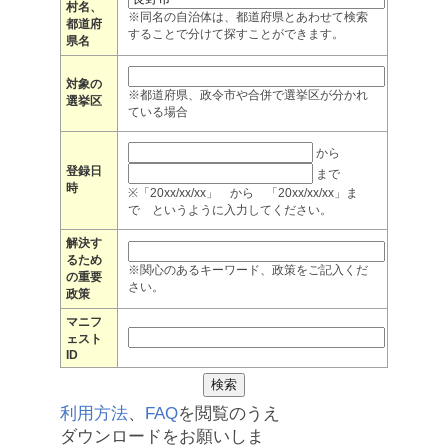
村名、
※同名の自治体は、都道府県とあわせて検索
都道府
することで分けて探すことができます。
県名
対象の
※都道府県、政令市や合併で選挙区が分かれ
選挙区
ている場合
から
登録日
まで
時
※「20xx/xx/xx」 から 「20xx/xx/xx」ま
で というように入力してください。
解決す
るため
※関心のあるキーワード、政策をご記入くだ
の重要
さい。
政策
マニフ
ェスト
ID
利用方法
、
FAQ
を閲覧のうえ
ダウンロードをお願いしま