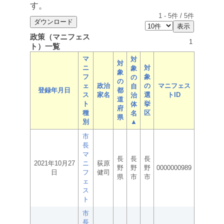
す。
1
-
5
件 /
5
件
政策（マニフェス
1
ト）一覧
マ
対
対
ニ
対
象
象
フ
象
の
の
ェ
政治
の
マニフェス
自
登録年月日
都
ス
家名
選
トID
治
道
ト
挙
体
府
種
区
名
県
別
▲
市
長
マ
長
長
長
2021年10月27
ニ
荻原
野
野
野
0000000989
日
フ
健司
県
市
市
ェ
ス
ト
市
長