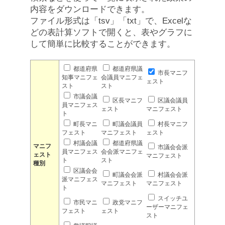
内容をダウンロードできます。
ファイル形式は「tsv」「txt」で、Excelな
どの表計算ソフトで開くと、表やグラフに
して簡単に比較することができます。
都道府県
都道府県議
市長マニフ
知事マニフェ
会議員マニフェ
ェスト
スト
スト
市議会議
区長マニフ
区議会議員
員マニフェス
ェスト
マニフェスト
ト
町長マニ
町議会議員
村長マニフ
フェスト
マニフェスト
ェスト
村議会議
都道府県議
マニフ
市議会会派
員マニフェス
会会派マニフェ
ェスト
マニフェスト
ト
スト
種別
区議会会
町議会会派
村議会会派
派マニフェス
マニフェスト
マニフェスト
ト
スイッチユ
市民マニ
政党マニフ
ーザーマニフェ
フェスト
ェスト
スト