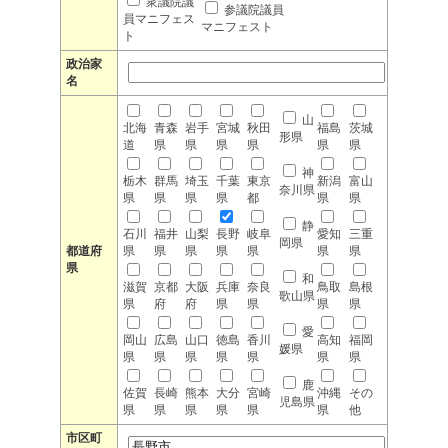
衆議院議
参議院議員
員マニフェス
マニフェスト
ト
政治家
名
山
北海
青森
岩手
宮城
秋田
福島
茨城
形県
道
県
県
県
県
県
県
神
栃木
群馬
埼玉
千葉
東京
新潟
富山
奈川県
県
県
県
県
都
県
県
静
石川
福井
山梨
長野
岐阜
愛知
三重
岡県
都道府
県
県
県
県
県
県
県
県
和
滋賀
京都
大阪
兵庫
奈良
鳥取
島根
歌山県
県
府
府
県
県
県
県
愛
岡山
広島
山口
徳島
香川
高知
福岡
媛県
県
県
県
県
県
県
県
鹿
佐賀
長崎
熊本
大分
宮崎
沖縄
その
児島県
県
県
県
県
県
県
他
市区町