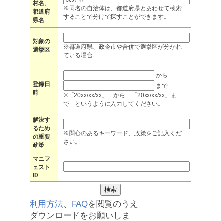
村名、
※同名の自治体は、都道府県とあわせて検索
都道府
することで分けて探すことができます。
県名
対象の
※都道府県、政令市や合併で選挙区が分かれ
選挙区
ている場合
から
登録日
まで
時
※「20xx/xx/xx」 から 「20xx/xx/xx」ま
で というように入力してください。
解決す
るため
※関心のあるキーワード、政策をご記入くだ
の重要
さい。
政策
マニフ
ェスト
ID
利用方法
、
FAQ
を閲覧のうえ
ダウンロードをお願いしま