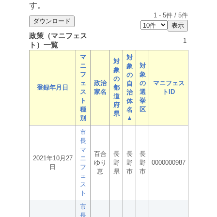
す。
1
-
5
件 /
5
件
政策（マニフェス
1
ト）一覧
マ
対
対
ニ
対
象
象
フ
象
の
の
ェ
政治
の
マニフェス
自
登録年月日
都
ス
家名
選
トID
治
道
ト
挙
体
府
種
区
名
県
別
▲
市
長
マ
百合
長
長
長
2021年10月27
ニ
ゆり
野
野
野
0000000987
日
フ
恵
県
市
市
ェ
ス
ト
市
長