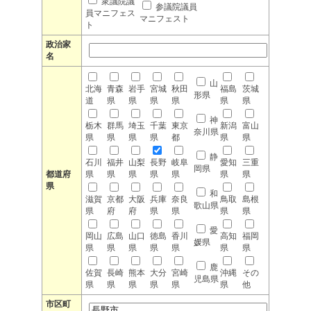
衆議院議
参議院議員
員マニフェス
マニフェスト
ト
政治家
名
山
北海
青森
岩手
宮城
秋田
福島
茨城
形県
道
県
県
県
県
県
県
神
栃木
群馬
埼玉
千葉
東京
新潟
富山
奈川県
県
県
県
県
都
県
県
静
石川
福井
山梨
長野
岐阜
愛知
三重
岡県
都道府
県
県
県
県
県
県
県
県
和
滋賀
京都
大阪
兵庫
奈良
鳥取
島根
歌山県
県
府
府
県
県
県
県
愛
岡山
広島
山口
徳島
香川
高知
福岡
媛県
県
県
県
県
県
県
県
鹿
佐賀
長崎
熊本
大分
宮崎
沖縄
その
児島県
県
県
県
県
県
県
他
市区町