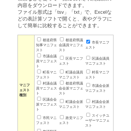
内容をダウンロードできます。
ファイル形式は「tsv」「txt」で、Excelな
どの表計算ソフトで開くと、表やグラフに
して簡単に比較することができます。
都道府県
都道府県議
市長マニフ
知事マニフェ
会議員マニフェ
ェスト
スト
スト
市議会議
区長マニフ
区議会議員
員マニフェス
ェスト
マニフェスト
ト
町長マニ
町議会議員
村長マニフ
フェスト
マニフェスト
ェスト
村議会議
都道府県議
マニフ
市議会会派
員マニフェス
会会派マニフェ
ェスト
マニフェスト
ト
スト
種別
区議会会
町議会会派
村議会会派
派マニフェス
マニフェスト
マニフェスト
ト
スイッチユ
市民マニ
政党マニフ
ーザーマニフェ
フェスト
ェスト
スト