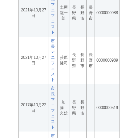
マ
土屋
長
長
長
2021年10月27
ニ
龍一
野
野
野
0000000988
日
フ
郎
県
市
市
ェ
ス
ト
市
長
マ
長
長
長
2021年10月27
ニ
荻原
野
野
野
0000000989
日
フ
健司
県
市
市
ェ
ス
ト
市
長
マ
加
長
長
2017年10月22
ニ
藤
野
野
0000000519
日
フ
久雄
県
市
ェ
ス
ト
市