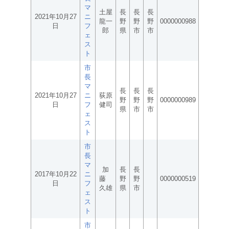
マ
土屋
長
長
長
2021年10月27
ニ
龍一
野
野
野
0000000988
日
フ
郎
県
市
市
ェ
ス
ト
市
長
マ
長
長
長
2021年10月27
ニ
荻原
野
野
野
0000000989
日
フ
健司
県
市
市
ェ
ス
ト
市
長
マ
加
長
長
2017年10月22
ニ
藤
野
野
0000000519
日
フ
久雄
県
市
ェ
ス
ト
市