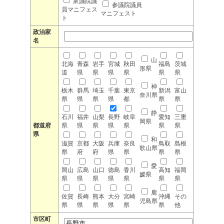
衆議院議
参議院議員
員マニフェス
マニフェスト
ト
政治家
名
山
北海
青森
岩手
宮城
秋田
福島
茨城
形県
道
県
県
県
県
県
県
神
栃木
群馬
埼玉
千葉
東京
新潟
富山
奈川県
県
県
県
県
都
県
県
静
石川
福井
山梨
長野
岐阜
愛知
三重
岡県
都道府
県
県
県
県
県
県
県
県
和
滋賀
京都
大阪
兵庫
奈良
鳥取
島根
歌山県
県
府
府
県
県
県
県
愛
岡山
広島
山口
徳島
香川
高知
福岡
媛県
県
県
県
県
県
県
県
鹿
佐賀
長崎
熊本
大分
宮崎
沖縄
その
児島県
県
県
県
県
県
県
他
市区町