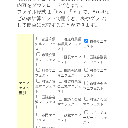
内容をダウンロードできます。
ファイル形式は「tsv」「txt」で、Excelな
どの表計算ソフトで開くと、表やグラフに
して簡単に比較することができます。
都道府県
都道府県議
市長マニフ
知事マニフェ
会議員マニフェ
ェスト
スト
スト
市議会議
区長マニフ
区議会議員
員マニフェス
ェスト
マニフェスト
ト
町長マニ
町議会議員
村長マニフ
フェスト
マニフェスト
ェスト
村議会議
都道府県議
マニフ
市議会会派
員マニフェス
会会派マニフェ
ェスト
マニフェスト
ト
スト
種別
区議会会
町議会会派
村議会会派
派マニフェス
マニフェスト
マニフェスト
ト
スイッチユ
市民マニ
政党マニフ
ーザーマニフェ
フェスト
ェスト
スト