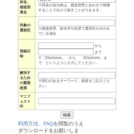
村名、
※同名の自治体は、都道府県とあわせて検索
都道府
することで分けて探すことができます。
県名
対象の
※都道府県、政令市や合併で選挙区が分かれ
選挙区
ている場合
から
登録日
まで
時
※「20xx/xx/xx」 から 「20xx/xx/xx」ま
で というように入力してください。
解決す
るため
※関心のあるキーワード、政策をご記入くだ
の重要
さい。
政策
マニフ
ェスト
ID
利用方法
、
FAQ
を閲覧のうえ
ダウンロードをお願いしま