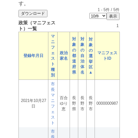
す。
1
-
5
件 /
5
件
政策（マニフェス
1
ト）一覧
マ
対
対
対
ニ
象
象
象
フ
の
の
の
ェ
政治
マニフェス
登録年月日
都
自
選
ス
家名
トID
道
治
挙
ト
府
体
区
種
県
名
▲
別
市
長
マ
百合
長
長
長
2021年10月27
ニ
ゆり
野
野
野
0000000987
日
フ
恵
県
市
市
ェ
ス
ト
市
長