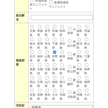
衆議院議
参議院議員
員マニフェス
マニフェスト
ト
政治家
名
山
北海
青森
岩手
宮城
秋田
福島
茨城
形県
道
県
県
県
県
県
県
神
栃木
群馬
埼玉
千葉
東京
新潟
富山
奈川県
県
県
県
県
都
県
県
静
石川
福井
山梨
長野
岐阜
愛知
三重
岡県
都道府
県
県
県
県
県
県
県
県
和
滋賀
京都
大阪
兵庫
奈良
鳥取
島根
歌山県
県
府
府
県
県
県
県
愛
岡山
広島
山口
徳島
香川
高知
福岡
媛県
県
県
県
県
県
県
県
鹿
佐賀
長崎
熊本
大分
宮崎
沖縄
その
児島県
県
県
県
県
県
県
他
市区町