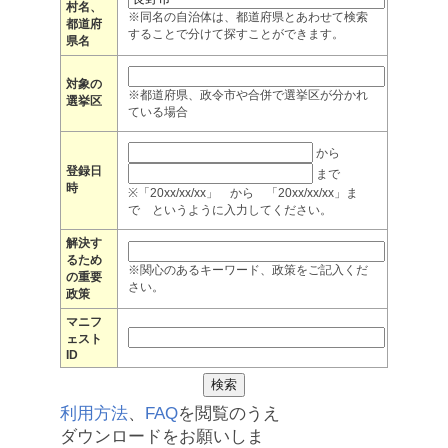
村名、
※同名の自治体は、都道府県とあわせて検索
都道府
することで分けて探すことができます。
県名
対象の
※都道府県、政令市や合併で選挙区が分かれ
選挙区
ている場合
から
登録日
まで
時
※「20xx/xx/xx」 から 「20xx/xx/xx」ま
で というように入力してください。
解決す
るため
※関心のあるキーワード、政策をご記入くだ
の重要
さい。
政策
マニフ
ェスト
ID
利用方法
、
FAQ
を閲覧のうえ
ダウンロードをお願いしま