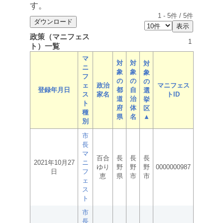
す。
1
-
5
件 /
5
件
政策（マニフェス
1
ト）一覧
マ
対
対
対
ニ
象
象
象
フ
の
の
の
ェ
政治
マニフェス
登録年月日
都
自
選
ス
家名
トID
道
治
挙
ト
府
体
区
種
県
名
▲
別
市
長
マ
百合
長
長
長
2021年10月27
ニ
ゆり
野
野
野
0000000987
日
フ
恵
県
市
市
ェ
ス
ト
市
長