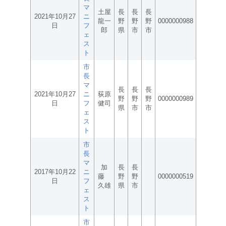
マ
土屋
長
長
長
2021年10月27
ニ
龍一
野
野
野
0000000988
日
フ
郎
県
市
市
ェ
ス
ト
市
長
マ
長
長
長
2021年10月27
ニ
荻原
野
野
野
0000000989
日
フ
健司
県
市
市
ェ
ス
ト
市
長
マ
加
長
長
2017年10月22
ニ
藤
野
野
0000000519
日
フ
久雄
県
市
ェ
ス
ト
市