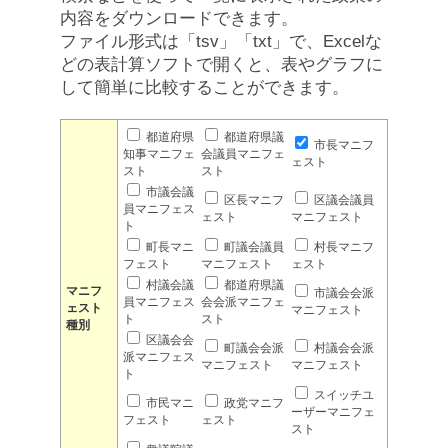
内容をダウンロードできます。
ファイル形式は「tsv」「txt」で、Excelな
どの表計算ソフトで開くと、表やグラフに
して簡単に比較することができます。
都道府県
都道府県議
市長マニフ
知事マニフェ
会議員マニフェ
ェスト
スト
スト
市議会議
区長マニフ
区議会議員
員マニフェス
ェスト
マニフェスト
ト
町長マニ
町議会議員
村長マニフ
フェスト
マニフェスト
ェスト
村議会議
都道府県議
マニフ
市議会会派
員マニフェス
会会派マニフェ
ェスト
マニフェスト
ト
スト
種別
区議会会
町議会会派
村議会会派
派マニフェス
マニフェスト
マニフェスト
ト
スイッチユ
市民マニ
政党マニフ
ーザーマニフェ
フェスト
ェスト
スト