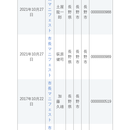
マ
土屋
長
長
長
2021年10月27
ニ
龍一
野
野
野
0000000988
日
フ
郎
県
市
市
ェ
ス
ト
市
長
マ
長
長
長
2021年10月27
ニ
荻原
野
野
野
0000000989
日
フ
健司
県
市
市
ェ
ス
ト
市
長
マ
加
長
長
2017年10月22
ニ
藤
野
野
0000000519
日
フ
久雄
県
市
ェ
ス
ト
市