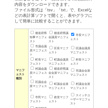
内容をダウンロードできます。
ファイル形式は「tsv」「txt」で、Excelな
どの表計算ソフトで開くと、表やグラフに
して簡単に比較することができます。
都道府県
都道府県議
市長マニフ
知事マニフェ
会議員マニフェ
ェスト
スト
スト
市議会議
区長マニフ
区議会議員
員マニフェス
ェスト
マニフェスト
ト
町長マニ
町議会議員
村長マニフ
フェスト
マニフェスト
ェスト
村議会議
都道府県議
マニフ
市議会会派
員マニフェス
会会派マニフェ
ェスト
マニフェスト
ト
スト
種別
区議会会
町議会会派
村議会会派
派マニフェス
マニフェスト
マニフェスト
ト
スイッチユ
市民マニ
政党マニフ
ーザーマニフェ
フェスト
ェスト
スト