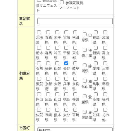
衆議院議
参議院議員
員マニフェス
マニフェスト
ト
政治家
名
山
北海
青森
岩手
宮城
秋田
福島
茨城
形県
道
県
県
県
県
県
県
神
栃木
群馬
埼玉
千葉
東京
新潟
富山
奈川県
県
県
県
県
都
県
県
静
石川
福井
山梨
長野
岐阜
愛知
三重
岡県
都道府
県
県
県
県
県
県
県
県
和
滋賀
京都
大阪
兵庫
奈良
鳥取
島根
歌山県
県
府
府
県
県
県
県
愛
岡山
広島
山口
徳島
香川
高知
福岡
媛県
県
県
県
県
県
県
県
鹿
佐賀
長崎
熊本
大分
宮崎
沖縄
その
児島県
県
県
県
県
県
県
他
市区町