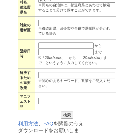
村名、
※同名の自治体は、都道府県とあわせて検索
都道府
することで分けて探すことができます。
県名
対象の
※都道府県、政令市や合併で選挙区が分かれ
選挙区
ている場合
から
登録日
まで
時
※「20xx/xx/xx」 から 「20xx/xx/xx」ま
で というように入力してください。
解決す
るため
※関心のあるキーワード、政策をご記入くだ
の重要
さい。
政策
マニフ
ェスト
ID
利用方法
、
FAQ
を閲覧のうえ
ダウンロードをお願いしま