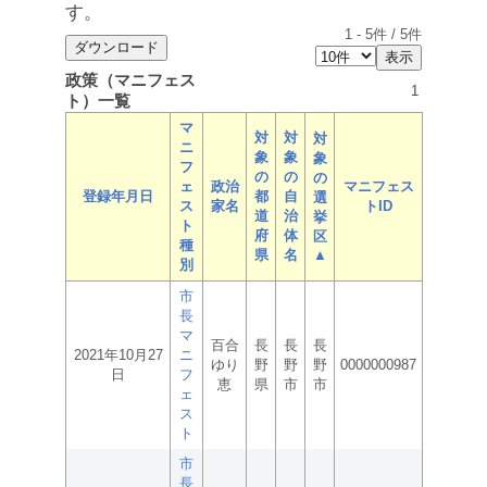
す。
1
-
5
件 /
5
件
政策（マニフェス
1
ト）一覧
マ
対
対
対
ニ
象
象
象
フ
の
の
の
ェ
政治
マニフェス
登録年月日
都
自
選
ス
家名
トID
道
治
挙
ト
府
体
区
種
県
名
▲
別
市
長
マ
百合
長
長
長
2021年10月27
ニ
ゆり
野
野
野
0000000987
日
フ
恵
県
市
市
ェ
ス
ト
市
長