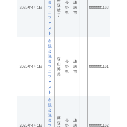
員
長
諏
森
2025年4月1日
マ
野
訪
0000001163
綾
ニ
県
市
子
フ
ェ
ス
ト
市
議
会
議
森
員
長
諏
山
2025年4月1日
マ
野
訪
0000001161
博
ニ
県
市
美
フ
ェ
ス
ト
市
議
会
議
藤
員
長
諏
森
2025年4月1日
マ
野
訪
0000001162