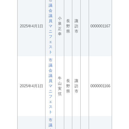
市
議
会
議
小
員
長
諏
泉
2025年4月1日
マ
野
訪
0000001167
正
ニ
県
市
幸
フ
ェ
ス
ト
市
議
会
議
牛
員
長
諏
山
2025年4月1日
マ
野
訪
0000001166
実
ニ
県
市
弦
フ
ェ
ス
ト
市
議