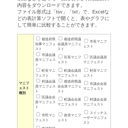
内容をダウンロードできます。
ファイル形式は「tsv」「txt」で、Excelな
どの表計算ソフトで開くと、表やグラフに
して簡単に比較することができます。
都道府県
都道府県議
市長マニフ
知事マニフェ
会議員マニフェ
ェスト
スト
スト
市議会議
区長マニフ
区議会議員
員マニフェス
ェスト
マニフェスト
ト
町長マニ
町議会議員
村長マニフ
フェスト
マニフェスト
ェスト
村議会議
都道府県議
マニフ
市議会会派
員マニフェス
会会派マニフェ
ェスト
マニフェスト
ト
スト
種別
区議会会
町議会会派
村議会会派
派マニフェス
マニフェスト
マニフェスト
ト
スイッチユ
市民マニ
政党マニフ
ーザーマニフェ
フェスト
ェスト
スト