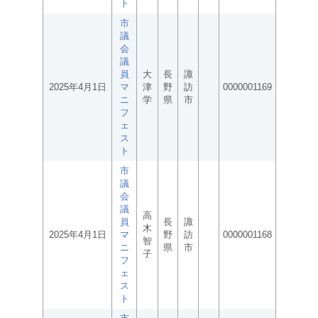
ト
市
議
会
議
員
大
長
諏
2025年4月1日
マ
津
野
訪
0000001169
ニ
学
県
市
フ
ェ
ス
ト
市
議
会
議
高
員
長
諏
木
2025年4月1日
マ
野
訪
0000001168
智
ニ
県
市
子
フ
ェ
ス
ト