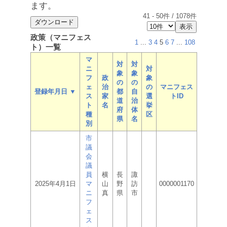
ます。
41
-
50
件 /
1078
件
政策（マニフェス
1
...
3
4
5
6
7
...
108
ト）一覧
マ
対
対
ニ
対
象
象
フ
政
象
の
の
ェ
治
の
マニフェス
登録年月日 ▼
都
自
ス
家
選
トID
道
治
ト
名
挙
府
体
種
区
県
名
別
市
議
会
議
員
横
長
諏
2025年4月1日
マ
山
野
訪
0000001170
ニ
真
県
市
フ
ェ
ス