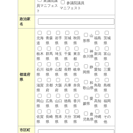
衆議院議
参議院議員
員マニフェス
マニフェスト
ト
政治家
名
山
北海
青森
岩手
宮城
秋田
福島
茨城
形県
道
県
県
県
県
県
県
神
栃木
群馬
埼玉
千葉
東京
新潟
富山
奈川県
県
県
県
県
都
県
県
静
石川
福井
山梨
長野
岐阜
愛知
三重
岡県
都道府
県
県
県
県
県
県
県
県
和
滋賀
京都
大阪
兵庫
奈良
鳥取
島根
歌山県
県
府
府
県
県
県
県
愛
岡山
広島
山口
徳島
香川
高知
福岡
媛県
県
県
県
県
県
県
県
鹿
佐賀
長崎
熊本
大分
宮崎
沖縄
その
児島県
県
県
県
県
県
県
他
市区町