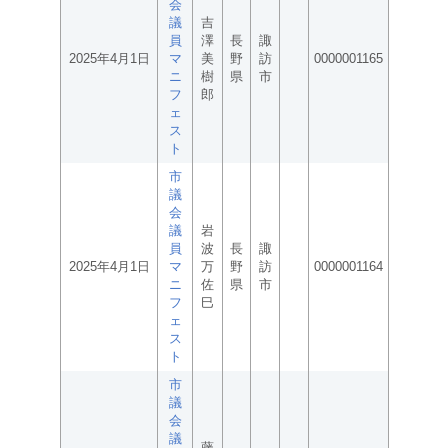
会
議
吉
員
澤
長
諏
2025年4月1日
マ
美
野
訪
0000001165
ニ
樹
県
市
フ
郎
ェ
ス
ト
市
議
会
議
岩
員
波
長
諏
2025年4月1日
マ
万
野
訪
0000001164
ニ
佐
県
市
フ
巳
ェ
ス
ト
市
議
会
議
藤