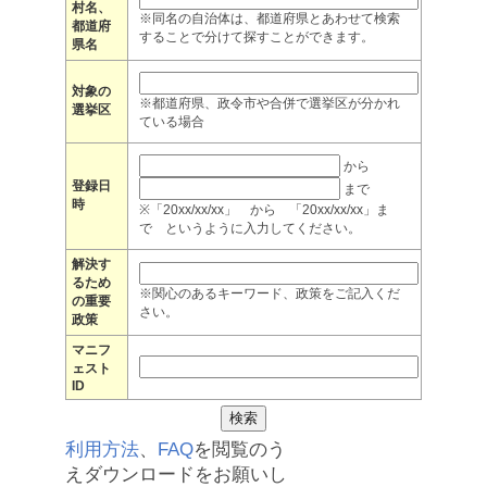
村名、
※同名の自治体は、都道府県とあわせて検索
都道府
することで分けて探すことができます。
県名
対象の
※都道府県、政令市や合併で選挙区が分かれ
選挙区
ている場合
から
登録日
まで
時
※「20xx/xx/xx」 から 「20xx/xx/xx」ま
で というように入力してください。
解決す
るため
※関心のあるキーワード、政策をご記入くだ
の重要
さい。
政策
マニフ
ェスト
ID
利用方法
、
FAQ
を閲覧のう
えダウンロードをお願いし