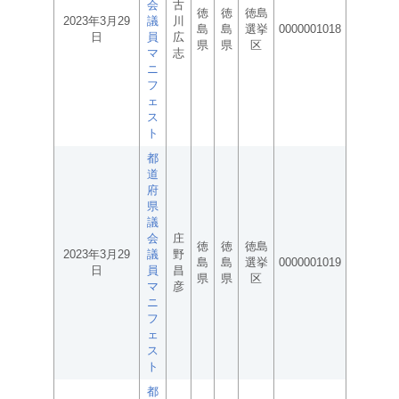
会
古
徳
徳
徳島
2023年3月29
議
川
島
島
選挙
0000001018
日
員
広
県
県
区
マ
志
ニ
フ
ェ
ス
ト
都
道
府
県
議
会
庄
徳
徳
徳島
2023年3月29
議
野
島
島
選挙
0000001019
日
員
昌
県
県
区
マ
彦
ニ
フ
ェ
ス
ト
都