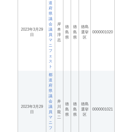
道
府
県
議
会
岸
徳
徳
徳島
2023年3月29
議
本
島
島
選挙
0000001020
日
員
淳
県
県
区
マ
志
ニ
フ
ェ
ス
ト
都
道
府
県
議
会
井
徳
徳
徳島
2023年3月29
議
川
島
島
選挙
0000001021
日
員
龍
県
県
区
マ
二
ニ
フ