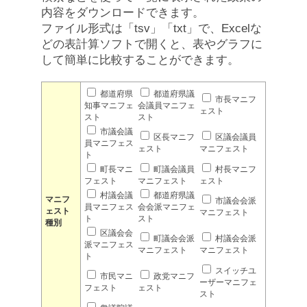
内容をダウンロードできます。
ファイル形式は「tsv」「txt」で、Excelな
どの表計算ソフトで開くと、表やグラフに
して簡単に比較することができます。
都道府県
都道府県議
市長マニフ
知事マニフェ
会議員マニフェ
ェスト
スト
スト
市議会議
区長マニフ
区議会議員
員マニフェス
ェスト
マニフェスト
ト
町長マニ
町議会議員
村長マニフ
フェスト
マニフェスト
ェスト
村議会議
都道府県議
マニフ
市議会会派
員マニフェス
会会派マニフェ
ェスト
マニフェスト
ト
スト
種別
区議会会
町議会会派
村議会会派
派マニフェス
マニフェスト
マニフェスト
ト
スイッチユ
市民マニ
政党マニフ
ーザーマニフェ
フェスト
ェスト
スト