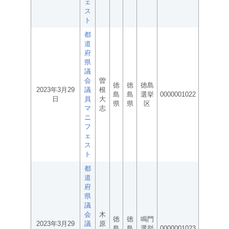
ェ
ス
ト
都
道
府
県
議
会
曽
徳
徳
徳島
2023年3月29
議
根
島
島
選挙
0000001022
日
員
大
県
県
区
マ
志
ニ
フ
ェ
ス
ト
都
道
府
県
議
会
木
徳
徳
鳴門
2023年3月29
議
原
島
島
選挙
0000001023