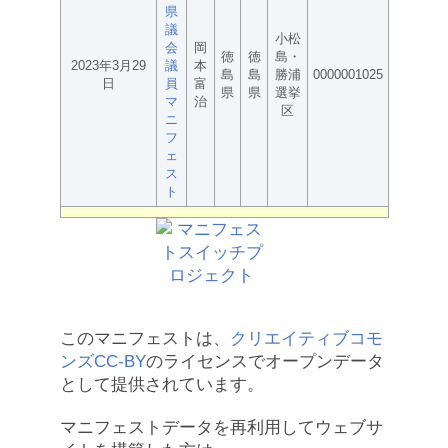
県
議
小松
会
岡
徳
徳
島・
2023年3月29
議
本
島
島
勝浦
0000001025
日
員
富
県
県
選挙
マ
治
区
ニ
フ
ェ
ス
ト
このマニフェストは、
クリエイティブコモ
ンズCC-BY
のライセンスでオープンデータ
として提供されています。
マニフェストデータを再利用してウェブサ