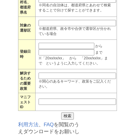
村名、
※同名の自治体は、都道府県とあわせて検索
都道府
することで分けて探すことができます。
県名
対象の
※都道府県、政令市や合併で選挙区が分かれ
選挙区
ている場合
から
登録日
まで
時
※「20xx/xx/xx」 から 「20xx/xx/xx」ま
で というように入力してください。
解決す
るため
※関心のあるキーワード、政策をご記入くだ
の重要
さい。
政策
マニフ
ェスト
ID
利用方法
、
FAQ
を閲覧のう
えダウンロードをお願いし