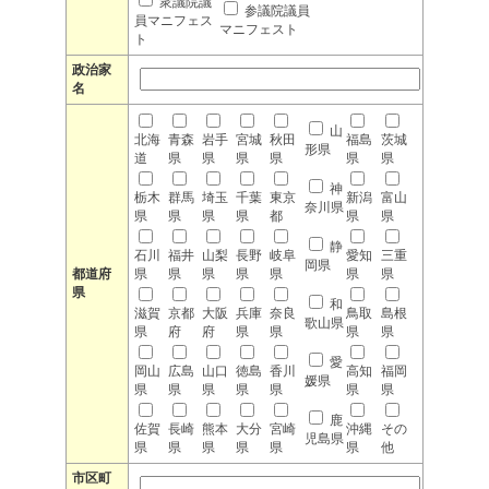
衆議院議
参議院議員
員マニフェス
マニフェスト
ト
政治家
名
山
北海
青森
岩手
宮城
秋田
福島
茨城
形県
道
県
県
県
県
県
県
神
栃木
群馬
埼玉
千葉
東京
新潟
富山
奈川県
県
県
県
県
都
県
県
静
石川
福井
山梨
長野
岐阜
愛知
三重
岡県
都道府
県
県
県
県
県
県
県
県
和
滋賀
京都
大阪
兵庫
奈良
鳥取
島根
歌山県
県
府
府
県
県
県
県
愛
岡山
広島
山口
徳島
香川
高知
福岡
媛県
県
県
県
県
県
県
県
鹿
佐賀
長崎
熊本
大分
宮崎
沖縄
その
児島県
県
県
県
県
県
県
他
市区町