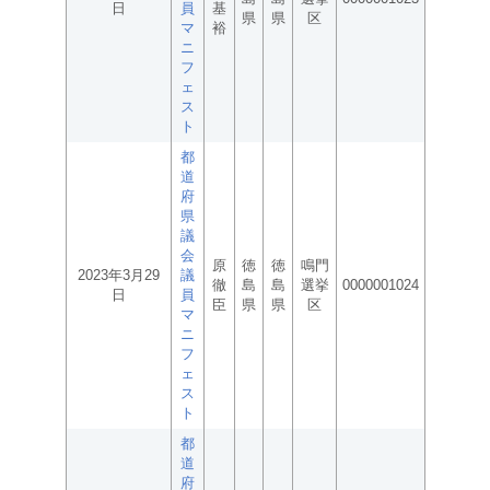
日
員
基
県
県
区
マ
裕
ニ
フ
ェ
ス
ト
都
道
府
県
議
会
原
徳
徳
鳴門
2023年3月29
議
徹
島
島
選挙
0000001024
日
員
臣
県
県
区
マ
ニ
フ
ェ
ス
ト
都
道
府