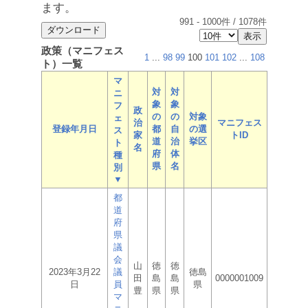
ます。
991
-
1000
件 /
1078
件
政策（マニフェス
1
...
98
99
100
101
102
...
108
ト）一覧
マ
対
対
ニ
象
象
フ
政
の
の
対象
ェ
治
マニフェス
登録年月日
都
自
の選
ス
家
トID
道
治
挙区
ト
名
府
体
種
県
名
別
▼
都
道
府
県
議
会
山
徳
徳
2023年3月22
議
徳島
田
島
島
0000001009
日
員
県
豊
県
県
マ