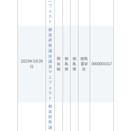
ニ
フ
ェ
ス
ト
都
道
府
県
議
会
岡
徳
徳
徳島
2023年3月29
議
佑
島
島
選挙
0000001017
日
員
樹
県
県
区
マ
ニ
フ
ェ
ス
ト
都
道
府
県
議