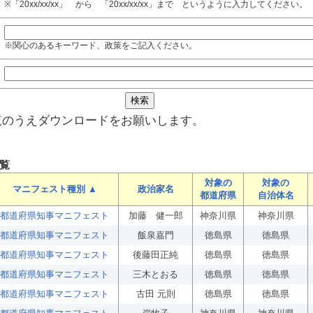
※「20xx/xx/xx」 から 「20xx/xx/xx」まで というように入力してください。
※関心のあるキーワード、政策をご記入ください。
覧のうえダウンロードをお願いします。
覧
対象の
対象の
マニフェスト種別 ▲
政治家名
都道府県
自治体名
都道府県知事マニフェスト
加藤 健一郎
神奈川県
神奈川県
都道府県知事マニフェスト
飯泉嘉門
徳島県
徳島県
都道府県知事マニフェスト
後藤田正純
徳島県
徳島県
都道府県知事マニフェスト
三木とおる
徳島県
徳島県
都道府県知事マニフェスト
古田 元則
徳島県
徳島県