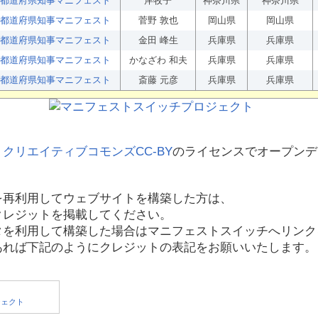
都道府県知事マニフェスト
岸牧子
神奈川県
神奈川県
都道府県知事マニフェスト
菅野 敦也
岡山県
岡山県
都道府県知事マニフェスト
金田 峰生
兵庫県
兵庫県
都道府県知事マニフェスト
かなざわ 和夫
兵庫県
兵庫県
都道府県知事マニフェスト
斎藤 元彦
兵庫県
兵庫県
、
クリエイティブコモンズCC-BY
のライセンスでオープンデ
を再利用してウェブサイトを構築した方は、
クレジットを掲載してください。
タを利用して構築した場合はマニフェストスイッチへリンク
あれば下記のようにクレジットの表記をお願いいたします。