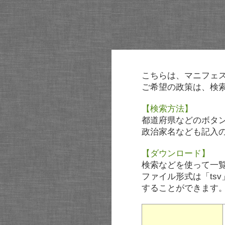
こちらは、マニフェ
ご希望の政策は、検
【検索方法】
都道府県などのボタ
政治家名なども記入
【ダウンロード】
検索などを使って一
ファイル形式は「tsv
することができます