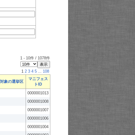
1
-
10
件 /
1078
件
1
2
3
4
5
...
108
マニフェス
対象の選挙区
トID
0000001013
0000001008
0000001007
0000001006
0000001004