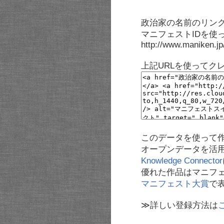
政治家の名前のリンク
マニフェストIDを使
http://www.maniken.j
上記URLを使ってク
このデータを使って
オープンデータを活
Knowledge Connector
優れた作品はマニフ
マニフェスト大賞
で
≫詳しい登録方法は