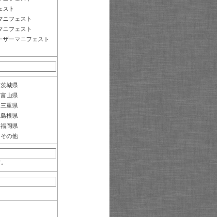
ェスト
マニフェスト
マニフェスト
ーザーマニフェスト
茨城県
富山県
三重県
島根県
福岡県
その他
す。