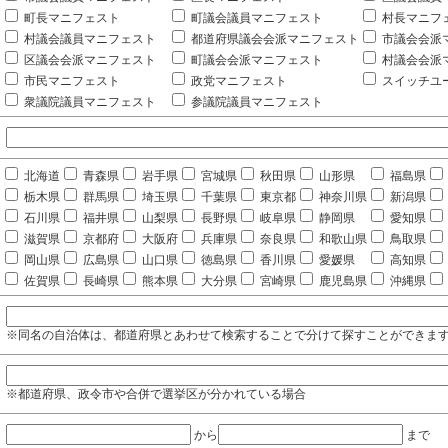
町長マニフェスト
町議会議員マニフェスト
村長マニフ
村議会議員マニフェスト
都道府県議会会派マニフェスト
市議会会派
区議会会派マニフェスト
町議会会派マニフェスト
村議会会派
市民マニフェスト
政党マニフェスト
スイッチユ
衆議院議員マニフェスト
参議院議員マニフェスト
北海道
青森県
岩手県
宮城県
秋田県
山形県
福島県
栃木県
群馬県
埼玉県
千葉県
東京都
神奈川県
新潟県
石川県
福井県
山梨県
長野県
岐阜県
静岡県
愛知県
滋賀県
京都府
大阪府
兵庫県
奈良県
和歌山県
鳥取県
岡山県
広島県
山口県
徳島県
香川県
愛媛県
高知県
佐賀県
長崎県
熊本県
大分県
宮崎県
鹿児島県
沖縄県
※同名の自治体は、都道府県とあわせて検索することで分けて探すことができま
※都道府県、政令市や合併で選挙区が分かれている場合
から
まで