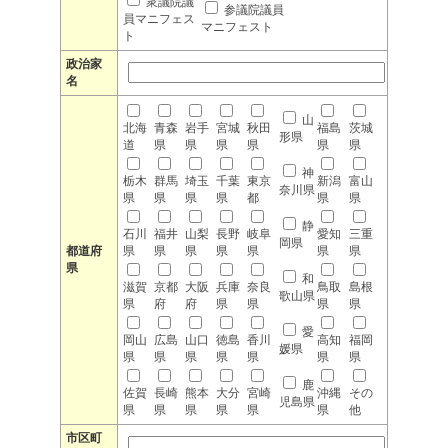
衆議院議
参議院議員
員マニフェス
マニフェスト
ト
政治家
名
山
北海
青森
岩手
宮城
秋田
福島
茨城
形県
道
県
県
県
県
県
県
神
栃木
群馬
埼玉
千葉
東京
新潟
富山
奈川県
県
県
県
県
都
県
県
静
石川
福井
山梨
長野
岐阜
愛知
三重
岡県
都道府
県
県
県
県
県
県
県
県
和
滋賀
京都
大阪
兵庫
奈良
鳥取
島根
歌山県
県
府
府
県
県
県
県
愛
岡山
広島
山口
徳島
香川
高知
福岡
媛県
県
県
県
県
県
県
県
鹿
佐賀
長崎
熊本
大分
宮崎
沖縄
その
児島県
県
県
県
県
県
県
他
市区町