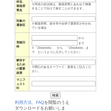
村名、
※同名の自治体は、都道府県とあわせて検索
都道府
することで分けて探すことができます。
県名
対象の
※都道府県、政令市や合併で選挙区が分かれ
選挙区
ている場合
から
登録日
まで
時
※「20xx/xx/xx」 から 「20xx/xx/xx」ま
で というように入力してください。
解決す
るため
※関心のあるキーワード、政策をご記入くだ
の重要
さい。
政策
マニフ
ェスト
ID
利用方法
、
FAQ
を閲覧のうえ
ダウンロードをお願いしま