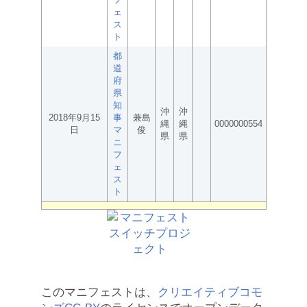
ェ
ス
ト
都
道
府
県
知
沖
沖
2018年9月15
事
兼島
縄
縄
0000000554
日
マ
俊
県
県
ニ
フ
ェ
ス
ト
このマニフェストは、
クリエイティブコモ