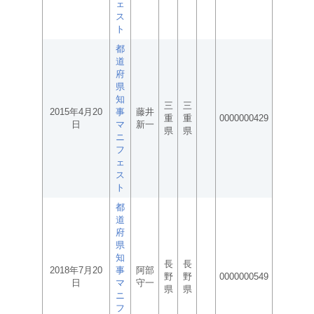
ェ
ス
ト
都
道
府
県
知
三
三
2015年4月20
事
藤井
重
重
0000000429
日
マ
新一
県
県
ニ
フ
ェ
ス
ト
都
道
府
県
知
長
長
2018年7月20
事
阿部
野
野
0000000549
日
マ
守一
県
県
ニ
フ