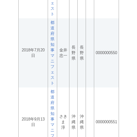
ェ
ス
ト
都
道
府
県
知
長
長
2018年7月20
事
金井
野
野
0000000550
日
マ
忠一
県
県
ニ
フ
ェ
ス
ト
都
道
府
県
知
さき
沖
沖
2018年9月13
事
ま
縄
縄
0000000551
日
マ
淳
県
県
ニ
フ