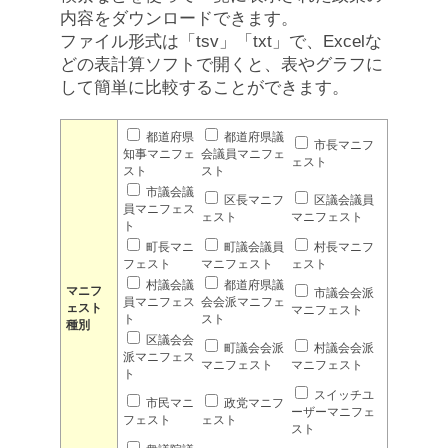
内容をダウンロードできます。
ファイル形式は「tsv」「txt」で、Excelな
どの表計算ソフトで開くと、表やグラフに
して簡単に比較することができます。
都道府県
都道府県議
市長マニフ
知事マニフェ
会議員マニフェ
ェスト
スト
スト
市議会議
区長マニフ
区議会議員
員マニフェス
ェスト
マニフェスト
ト
町長マニ
町議会議員
村長マニフ
フェスト
マニフェスト
ェスト
村議会議
都道府県議
マニフ
市議会会派
員マニフェス
会会派マニフェ
ェスト
マニフェスト
ト
スト
種別
区議会会
町議会会派
村議会会派
派マニフェス
マニフェスト
マニフェスト
ト
スイッチユ
市民マニ
政党マニフ
ーザーマニフェ
フェスト
ェスト
スト