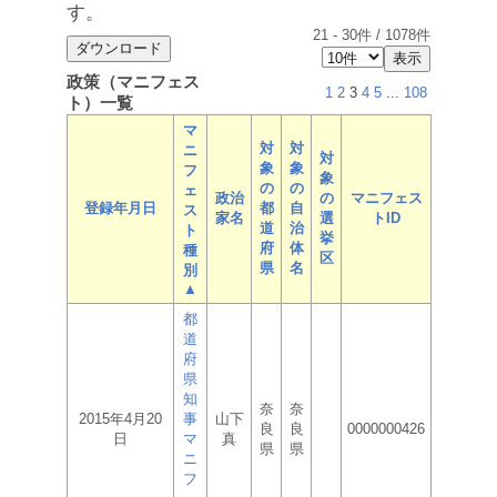
す。
21
-
30
件 /
1078
件
政策（マニフェス
1
2
3
4
5
...
108
ト）一覧
マ
対
対
ニ
対
象
象
フ
象
の
の
ェ
政治
の
マニフェス
登録年月日
都
自
ス
家名
選
トID
道
治
ト
挙
府
体
種
区
県
名
別
▲
都
道
府
県
知
奈
奈
2015年4月20
事
山下
良
良
0000000426
日
マ
真
県
県
ニ
フ