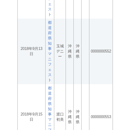
ェ
ス
ト
都
道
府
県
知
玉城
沖
沖
2018年9月13
事
デニ
縄
縄
0000000552
日
マ
ー
県
県
ニ
フ
ェ
ス
ト
都
道
府
県
知
沖
沖
2018年9月15
事
渡口
縄
縄
0000000553
日
マ
初美
県
県
ニ
フ