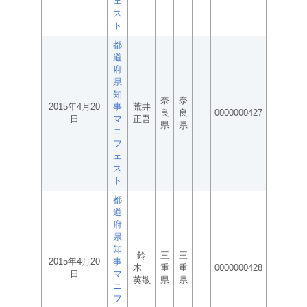
ェ
ス
ト
都
道
府
県
知
奈
奈
2015年4月20
事
荒井
良
良
0000000427
日
マ
正吾
県
県
ニ
フ
ェ
ス
ト
都
道
府
県
知
鈴
三
三
2015年4月20
事
木
重
重
0000000428
日
マ
英敬
県
県
ニ
フ