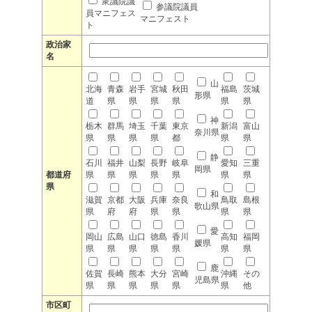
衆議院議
参議院議員
員マニフェス
マニフェスト
ト
政治家
名
山
北海
青森
岩手
宮城
秋田
福島
茨城
形県
道
県
県
県
県
県
県
神
栃木
群馬
埼玉
千葉
東京
新潟
富山
奈川県
県
県
県
県
都
県
県
静
石川
福井
山梨
長野
岐阜
愛知
三重
岡県
都道府
県
県
県
県
県
県
県
県
和
滋賀
京都
大阪
兵庫
奈良
鳥取
島根
歌山県
県
府
府
県
県
県
県
愛
岡山
広島
山口
徳島
香川
高知
福岡
媛県
県
県
県
県
県
県
県
鹿
佐賀
長崎
熊本
大分
宮崎
沖縄
その
児島県
県
県
県
県
県
県
他
市区町