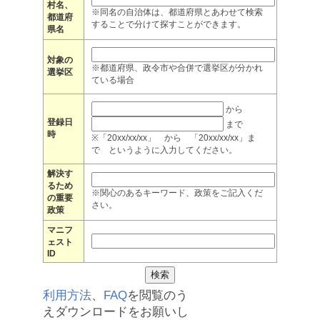
村名、
※同名の自治体は、都道府県とあわせて検索
都道府
することで分けて探すことができます。
県名
対象の
※都道府県、政令市や合併で選挙区が分かれ
選挙区
ている場合
から
登録日
まで
時
※「20xx/xx/xx」 から 「20xx/xx/xx」ま
で というように入力してください。
解決す
るため
※関心のあるキーワード、政策をご記入くだ
の重要
さい。
政策
マニフ
ェスト
ID
利用方法
、
FAQ
を閲覧のう
えダウンロードをお願いし