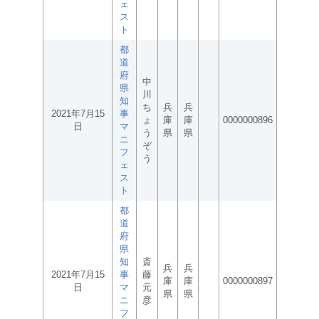
ェ
ス
ト
都
道
府
中
県
川
知
ち
兵
兵
2021年7月15
事
ょ
庫
庫
0000000896
日
マ
う
県
県
ニ
ぞ
フ
う
ェ
ス
ト
都
道
府
県
知
斎
兵
兵
2021年7月15
事
藤
庫
庫
0000000897
日
マ
元
県
県
ニ
彦
フ