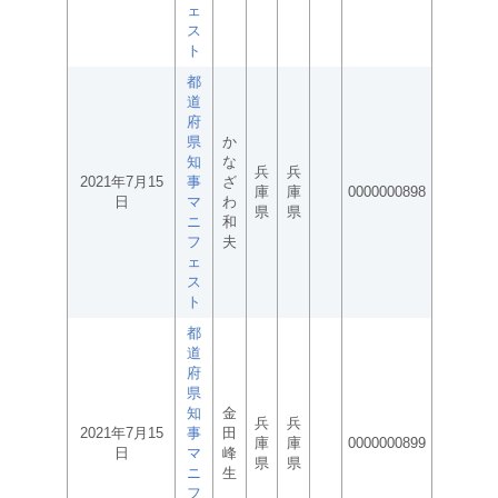
ェ
ス
ト
都
道
府
県
か
知
な
兵
兵
2021年7月15
事
ざ
庫
庫
0000000898
日
マ
わ
県
県
ニ
和
フ
夫
ェ
ス
ト
都
道
府
県
知
金
兵
兵
2021年7月15
事
田
庫
庫
0000000899
日
マ
峰
県
県
ニ
生
フ