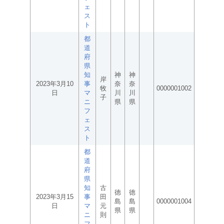
ェ
ス
ト
都
道
府
県
知
神
神
岸
2023年3月10
事
奈
奈
牧
0000001002
日
マ
川
川
子
ニ
県
県
フ
ェ
ス
ト
都
道
府
県
知
古
徳
徳
2023年3月15
事
田
島
島
0000001004
日
マ
元
県
県
ニ
則
フ