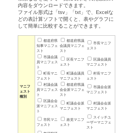
内容をダウンロードできます。
ファイル形式は「tsv」「txt」で、Excelな
どの表計算ソフトで開くと、表やグラフに
して簡単に比較することができます。
都道府県
都道府県議
市長マニフ
知事マニフェ
会議員マニフェ
ェスト
スト
スト
市議会議
区長マニフ
区議会議員
員マニフェス
ェスト
マニフェスト
ト
町長マニ
町議会議員
村長マニフ
フェスト
マニフェスト
ェスト
村議会議
都道府県議
マニフ
市議会会派
員マニフェス
会会派マニフェ
ェスト
マニフェスト
ト
スト
種別
区議会会
町議会会派
村議会会派
派マニフェス
マニフェスト
マニフェスト
ト
スイッチユ
市民マニ
政党マニフ
ーザーマニフェ
フェスト
ェスト
スト