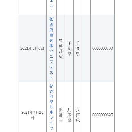
ェ
ス
ト
都
道
府
県
知
後
千
千
事
藤
2021年3月6日
葉
葉
0000000700
マ
輝
県
県
ニ
樹
フ
ェ
ス
ト
都
道
府
県
知
服
兵
兵
2021年7月15
事
部
庫
庫
0000000895
日
マ
修
県
県
ニ
フ