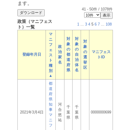
ます。
41
-
50
件 /
1078
件
政策（マニフェス
1
...
3
4
5
6
7
...
108
ト）一覧
マ
対
対
ニ
対
象
象
フ
政
象
の
の
ェ
治
の
マニフェス
登録年月日
都
自
ス
家
選
トID
道
治
ト
名
挙
府
体
種
区
県
名
別
▲
都
道
府
県
知
河
千
千
事
合
2021年3月4日
葉
葉
0000000699
マ
悠
県
県
ニ
祐
フ