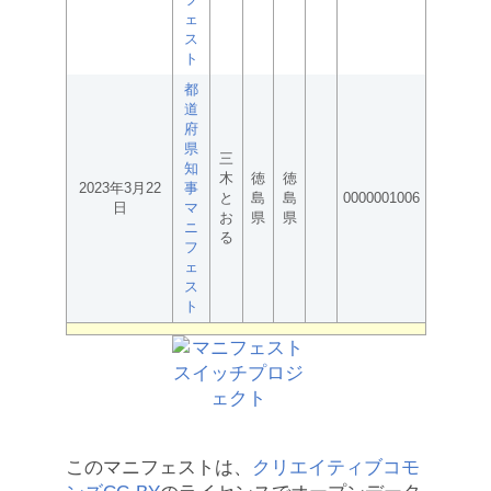
ェ
ス
ト
都
道
府
県
三
知
木
徳
徳
2023年3月22
事
と
島
島
0000001006
日
マ
お
県
県
ニ
る
フ
ェ
ス
ト
このマニフェストは、
クリエイティブコモ