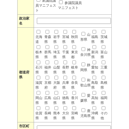
衆議院議
参議院議員
員マニフェス
マニフェスト
ト
政治家
名
山
北海
青森
岩手
宮城
秋田
福島
茨城
形県
道
県
県
県
県
県
県
神
栃木
群馬
埼玉
千葉
東京
新潟
富山
奈川県
県
県
県
県
都
県
県
静
石川
福井
山梨
長野
岐阜
愛知
三重
岡県
都道府
県
県
県
県
県
県
県
県
和
滋賀
京都
大阪
兵庫
奈良
鳥取
島根
歌山県
県
府
府
県
県
県
県
愛
岡山
広島
山口
徳島
香川
高知
福岡
媛県
県
県
県
県
県
県
県
鹿
佐賀
長崎
熊本
大分
宮崎
沖縄
その
児島県
県
県
県
県
県
県
他
市区町