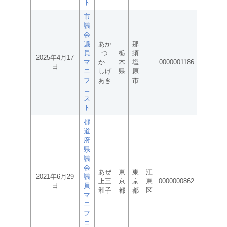
ト
市
議
会
議
あか
那
員
つ
栃
須
2025年4月17
マ
か
木
塩
0000001186
日
ニ
しげ
県
原
フ
あき
市
ェ
ス
ト
都
道
府
県
議
会
あぜ
東
東
江
2021年6月29
議
上三
京
京
東
0000000862
日
員
和子
都
都
区
マ
ニ
フ
ェ