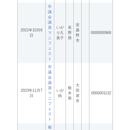
市
議
会
議
安
員
いが
長
2021年10月8
曇
マ
り久
野
0000000968
日
野
ニ
美子
県
市
フ
ェ
ス
ト
市
議
会
議
大
員
栃
2023年11月7
いが
田
マ
木
0000001132
日
純
原
ニ
県
市
フ
ェ
ス
ト
都