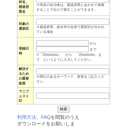
村名、
※同名の自治体は、都道府県とあわせて検索
都道府
することで分けて探すことができます。
県名
対象の
※都道府県、政令市や合併で選挙区が分かれ
選挙区
ている場合
から
登録日
まで
時
※「20xx/xx/xx」 から 「20xx/xx/xx」ま
で というように入力してください。
解決す
るため
※関心のあるキーワード、政策をご記入くだ
の重要
さい。
政策
マニフ
ェスト
ID
利用方法
、
FAQ
を閲覧のうえ
ダウンロードをお願いしま