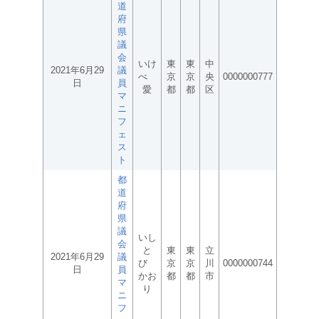
道
府
県
議
会
いけ
東
東
中
2021年6月29
議
べ
京
京
央
0000000777
日
員
愛
都
都
区
マ
ニ
フ
ェ
ス
ト
都
道
府
県
議
いし
会
と
東
東
立
2021年6月29
議
び
京
京
川
0000000744
日
員
かお
都
都
市
マ
り
ニ
フ