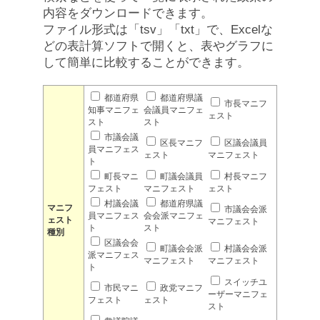
内容をダウンロードできます。
ファイル形式は「tsv」「txt」で、Excelな
どの表計算ソフトで開くと、表やグラフに
して簡単に比較することができます。
都道府県
都道府県議
市長マニフ
知事マニフェ
会議員マニフェ
ェスト
スト
スト
市議会議
区長マニフ
区議会議員
員マニフェス
ェスト
マニフェスト
ト
町長マニ
町議会議員
村長マニフ
フェスト
マニフェスト
ェスト
村議会議
都道府県議
マニフ
市議会会派
員マニフェス
会会派マニフェ
ェスト
マニフェスト
ト
スト
種別
区議会会
町議会会派
村議会会派
派マニフェス
マニフェスト
マニフェスト
ト
スイッチユ
市民マニ
政党マニフ
ーザーマニフェ
フェスト
ェスト
スト