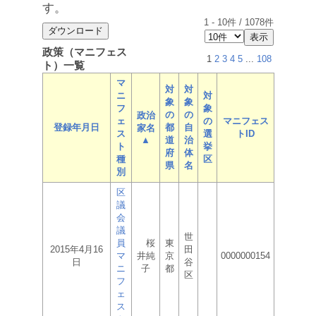
す。
1
-
10
件 /
1078
件
政策（マニフェス
1
2
3
4
5
...
108
ト）一覧
マ
対
対
ニ
対
象
象
フ
象
の
の
政治
ェ
の
マニフェス
登録年月日
都
自
家名
ス
選
トID
▲
道
治
ト
挙
府
体
種
区
県
名
別
区
議
会
議
世
員
桜
東
2015年4月16
田
マ
井純
京
0000000154
日
谷
ニ
子
都
区
フ
ェ
ス