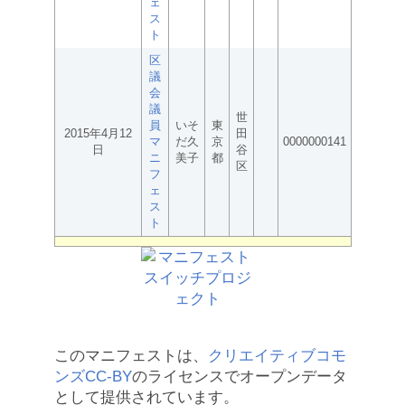
ェ
ス
ト
区
議
会
議
世
員
いそ
東
2015年4月12
田
マ
だ久
京
0000000141
日
谷
ニ
美子
都
区
フ
ェ
ス
ト
このマニフェストは、
クリエイティブコモ
ンズCC-BY
のライセンスでオープンデータ
として提供されています。