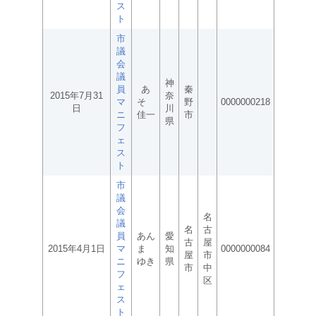
ス
ト
市
議
会
議
神
員
あ
秦
2015年7月31
奈
マ
そ
野
0000000218
日
川
ニ
佳一
市
県
フ
ェ
ス
ト
市
議
会
名
議
名
古
員
あん
愛
古
屋
2015年4月1日
マ
ま
知
0000000084
屋
市
ニ
ゆき
県
市
中
フ
区
ェ
ス
ト