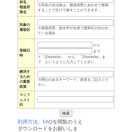
村名、
※同名の自治体は、都道府県とあわせて検索
都道府
することで分けて探すことができます。
県名
対象の
※都道府県、政令市や合併で選挙区が分かれ
選挙区
ている場合
から
登録日
まで
時
※「20xx/xx/xx」 から 「20xx/xx/xx」ま
で というように入力してください。
解決す
るため
※関心のあるキーワード、政策をご記入くだ
の重要
さい。
政策
マニフ
ェスト
ID
利用方法
、
FAQ
を閲覧のうえ
ダウンロードをお願いしま