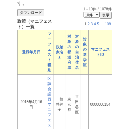
す。
1
-
10
件 /
1078
件
政策（マニフェス
1
2
3
4
5
...
108
ト）一覧
マ
対
対
ニ
対
象
象
フ
象
の
の
政治
ェ
の
マニフェス
登録年月日
都
自
家名
ス
選
トID
▲
道
治
ト
挙
府
体
種
区
県
名
別
区
議
会
議
世
員
桜
東
2015年4月16
田
マ
井純
京
0000000154
日
谷
ニ
子
都
区
フ
ェ
ス