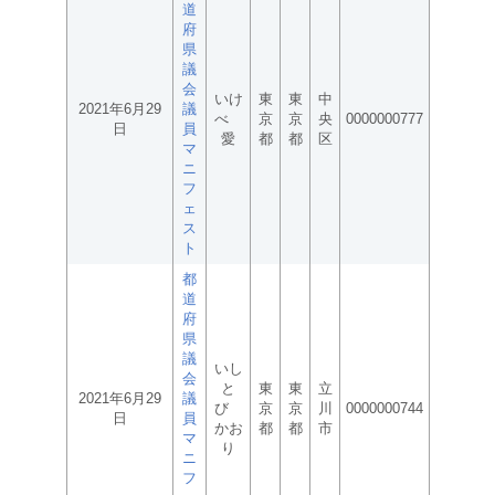
道
府
県
議
会
いけ
東
東
中
2021年6月29
議
べ
京
京
央
0000000777
日
員
愛
都
都
区
マ
ニ
フ
ェ
ス
ト
都
道
府
県
議
いし
会
と
東
東
立
2021年6月29
議
び
京
京
川
0000000744
日
員
かお
都
都
市
マ
り
ニ
フ