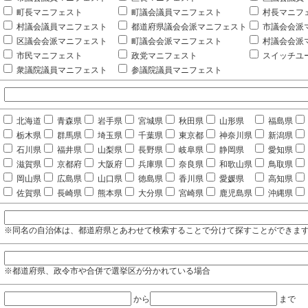
町長マニフェスト
町議会議員マニフェスト
村長マニフ
村議会議員マニフェスト
都道府県議会会派マニフェスト
市議会会派
区議会会派マニフェスト
町議会会派マニフェスト
村議会会派
市民マニフェスト
政党マニフェスト
スイッチユ
衆議院議員マニフェスト
参議院議員マニフェスト
北海道
青森県
岩手県
宮城県
秋田県
山形県
福島県
栃木県
群馬県
埼玉県
千葉県
東京都
神奈川県
新潟県
石川県
福井県
山梨県
長野県
岐阜県
静岡県
愛知県
滋賀県
京都府
大阪府
兵庫県
奈良県
和歌山県
鳥取県
岡山県
広島県
山口県
徳島県
香川県
愛媛県
高知県
佐賀県
長崎県
熊本県
大分県
宮崎県
鹿児島県
沖縄県
※同名の自治体は、都道府県とあわせて検索することで分けて探すことができま
※都道府県、政令市や合併で選挙区が分かれている場合
から
まで