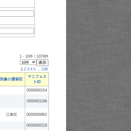
1
-
10
件 /
1078
件
1
2
3
4
5
...
108
マニフェス
対象の選挙区
トID
0000000154
0000001186
江東区
0000000862
0000000218