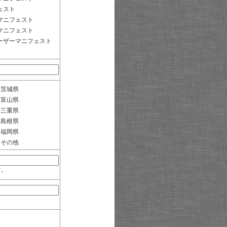
ェスト
マニフェスト
マニフェスト
ーザーマニフェスト
茨城県
富山県
三重県
島根県
福岡県
その他
す。