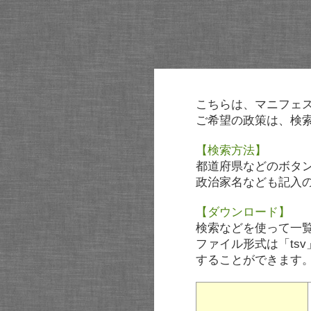
こちらは、マニフェ
ご希望の政策は、検
【検索方法】
都道府県などのボタ
政治家名なども記入
【ダウンロード】
検索などを使って一
ファイル形式は「tsv
することができます