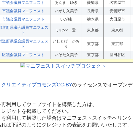
市議会議員マニフェスト
あんま ゆき
愛知県
名古屋市
市議会議員マニフェスト
いがり久美子
長野県
安曇野市
市議会議員マニフェスト
いが純
栃木県
大田原市
都道府県議会議員マニフェス
いけべ 愛
東京都
東京都
ト
都道府県議会議員マニフェス
いしとび かお
東京都
東京都
ト
り
区議会議員マニフェスト
いそだ久美子
東京都
世田谷区
、
クリエイティブコモンズCC-BY
のライセンスでオープンデ
を再利用してウェブサイトを構築した方は、
クレジットを掲載してください。
タを利用して構築した場合はマニフェストスイッチへリンク
あれば下記のようにクレジットの表記をお願いいたします。