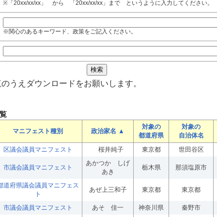
※「20xx/xx/xx」 から 「20xx/xx/xx」まで というように入力してください。
※関心のあるキーワード、政策をご記入ください。
覧のうえダウンロードをお願いします。
覧
対象の
対象の
マニフェスト種別
政治家名 ▲
都道府県
自治体名
区議会議員マニフェスト
桜井純子
東京都
世田谷区
あかつか しげ
市議会議員マニフェスト
栃木県
那須塩原市
あき
都道府県議会議員マニフェス
あぜ上三和子
東京都
東京都
ト
市議会議員マニフェスト
あそ 佳一
神奈川県
秦野市