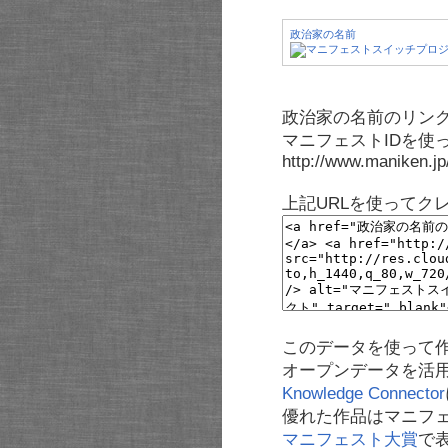
政治家の名前
政治家の名前のリンク
マニフェストIDを使
http://www.maniken.j
上記URLを使ってク
このデータを使って
オープンデータを活
Knowledge Connector
優れた作品はマニフ
マニフェスト大賞
で