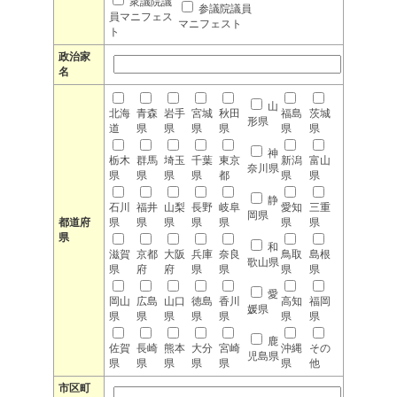
衆議院議
参議院議員
員マニフェス
マニフェスト
ト
政治家
名
山
北海
青森
岩手
宮城
秋田
福島
茨城
形県
道
県
県
県
県
県
県
神
栃木
群馬
埼玉
千葉
東京
新潟
富山
奈川県
県
県
県
県
都
県
県
静
石川
福井
山梨
長野
岐阜
愛知
三重
岡県
都道府
県
県
県
県
県
県
県
県
和
滋賀
京都
大阪
兵庫
奈良
鳥取
島根
歌山県
県
府
府
県
県
県
県
愛
岡山
広島
山口
徳島
香川
高知
福岡
媛県
県
県
県
県
県
県
県
鹿
佐賀
長崎
熊本
大分
宮崎
沖縄
その
児島県
県
県
県
県
県
県
他
市区町