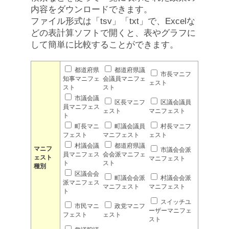
内容をダウンロードできます。
ファイル形式は「tsv」「txt」で、Excelな
どの表計算ソフトで開くと、表やグラフに
して簡単に比較することができます。
都道府県
都道府県議
市長マニフ
知事マニフェ
会議員マニフェ
ェスト
スト
スト
市議会議
区長マニフ
区議会議員
員マニフェス
ェスト
マニフェスト
ト
町長マニ
町議会議員
村長マニフ
フェスト
マニフェスト
ェスト
村議会議
都道府県議
マニフ
市議会会派
員マニフェス
会会派マニフェ
ェスト
マニフェスト
ト
スト
種別
区議会会
町議会会派
村議会会派
派マニフェス
マニフェスト
マニフェスト
ト
スイッチユ
市民マニ
政党マニフ
ーザーマニフェ
フェスト
ェスト
スト