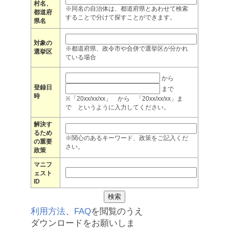
村名、
※同名の自治体は、都道府県とあわせて検索
都道府
することで分けて探すことができます。
県名
対象の
※都道府県、政令市や合併で選挙区が分かれ
選挙区
ている場合
から
登録日
まで
時
※「20xx/xx/xx」 から 「20xx/xx/xx」ま
で というように入力してください。
解決す
るため
※関心のあるキーワード、政策をご記入くだ
の重要
さい。
政策
マニフ
ェスト
ID
利用方法
、
FAQ
を閲覧のうえ
ダウンロードをお願いしま