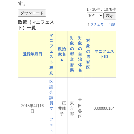
す。
1
-
10
件 /
1078
件
政策（マニフェス
1
2
3
4
5
...
108
ト）一覧
マ
対
対
ニ
対
象
象
フ
象
の
の
政治
ェ
の
マニフェス
登録年月日
都
自
家名
ス
選
トID
▲
道
治
ト
挙
府
体
種
区
県
名
別
区
議
会
議
世
員
桜
東
2015年4月16
田
マ
井純
京
0000000154
日
谷
ニ
子
都
区
フ
ェ
ス