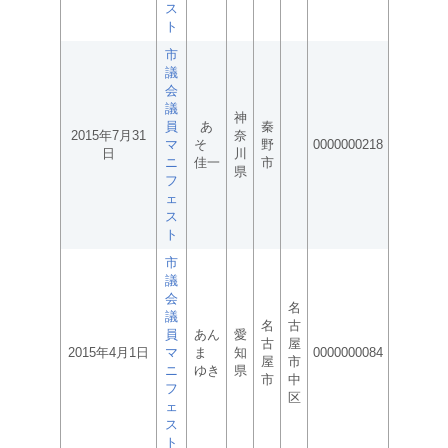
ス
ト
市
議
会
議
神
員
あ
秦
2015年7月31
奈
マ
そ
野
0000000218
日
川
ニ
佳一
市
県
フ
ェ
ス
ト
市
議
会
名
議
名
古
員
あん
愛
古
屋
2015年4月1日
マ
ま
知
0000000084
屋
市
ニ
ゆき
県
市
中
フ
区
ェ
ス
ト