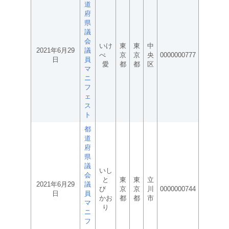
道
府
県
議
会
いけ
東
東
中
2021年6月29
議
べ
京
京
央
0000000777
日
員
愛
都
都
区
マ
ニ
フ
ェ
ス
ト
都
道
府
県
議
いし
会
と
東
東
立
2021年6月29
議
び
京
京
川
0000000744
日
員
かお
都
都
市
マ
り
ニ
フ