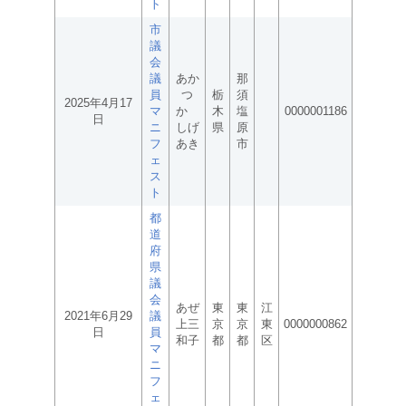
ト
市
議
会
議
あか
那
員
つ
栃
須
2025年4月17
マ
か
木
塩
0000001186
日
ニ
しげ
県
原
フ
あき
市
ェ
ス
ト
都
道
府
県
議
会
あぜ
東
東
江
2021年6月29
議
上三
京
京
東
0000000862
日
員
和子
都
都
区
マ
ニ
フ
ェ