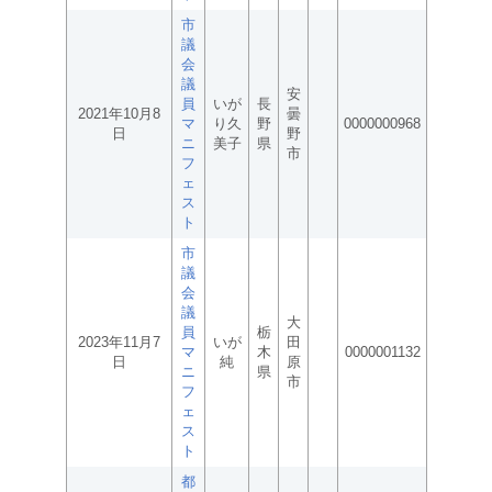
市
議
会
議
安
員
いが
長
2021年10月8
曇
マ
り久
野
0000000968
日
野
ニ
美子
県
市
フ
ェ
ス
ト
市
議
会
議
大
員
栃
2023年11月7
いが
田
マ
木
0000001132
日
純
原
ニ
県
市
フ
ェ
ス
ト
都