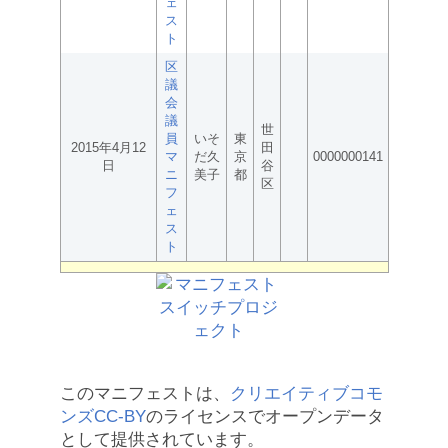
ェ
ス
ト
区
議
会
議
世
員
いそ
東
2015年4月12
田
マ
だ久
京
0000000141
日
谷
ニ
美子
都
区
フ
ェ
ス
ト
このマニフェストは、
クリエイティブコモ
ンズCC-BY
のライセンスでオープンデータ
として提供されています。