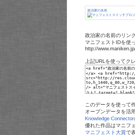
政治家の名前
政治家の名前のリンク
マニフェストIDを使
http://www.maniken.j
上記URLを使ってク
このデータを使って
オープンデータを活
Knowledge Connector
優れた作品はマニフ
マニフェスト大賞
で