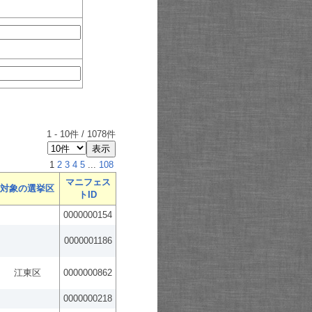
1
-
10
件 /
1078
件
1
2
3
4
5
...
108
マニフェス
対象の選挙区
トID
0000000154
0000001186
江東区
0000000862
0000000218