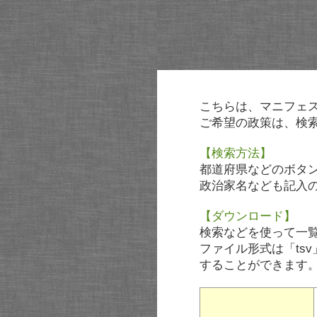
こちらは、マニフェ
ご希望の政策は、検
【検索方法】
都道府県などのボタ
政治家名なども記入
【ダウンロード】
検索などを使って一
ファイル形式は「tsv
することができます