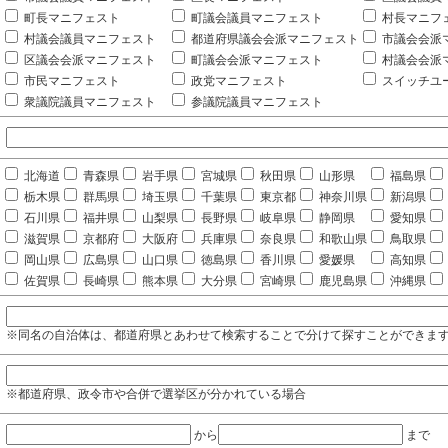
町長マニフェスト
町議会議員マニフェスト
村長マニフ
村議会議員マニフェスト
都道府県議会会派マニフェスト
市議会会派
区議会会派マニフェスト
町議会会派マニフェスト
村議会会派
市民マニフェスト
政党マニフェスト
スイッチユ
衆議院議員マニフェスト
参議院議員マニフェスト
北海道
青森県
岩手県
宮城県
秋田県
山形県
福島県
栃木県
群馬県
埼玉県
千葉県
東京都
神奈川県
新潟県
石川県
福井県
山梨県
長野県
岐阜県
静岡県
愛知県
滋賀県
京都府
大阪府
兵庫県
奈良県
和歌山県
鳥取県
岡山県
広島県
山口県
徳島県
香川県
愛媛県
高知県
佐賀県
長崎県
熊本県
大分県
宮崎県
鹿児島県
沖縄県
※同名の自治体は、都道府県とあわせて検索することで分けて探すことができま
※都道府県、政令市や合併で選挙区が分かれている場合
から
まで