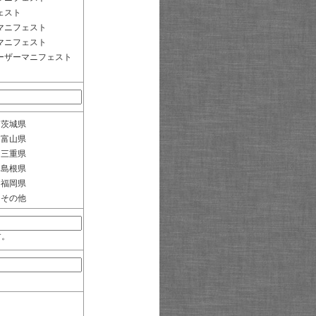
ェスト
マニフェスト
マニフェスト
ーザーマニフェスト
茨城県
富山県
三重県
島根県
福岡県
その他
す。