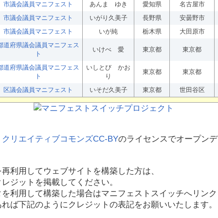
市議会議員マニフェスト
あんま ゆき
愛知県
名古屋市
市議会議員マニフェスト
いがり久美子
長野県
安曇野市
市議会議員マニフェスト
いが純
栃木県
大田原市
都道府県議会議員マニフェス
いけべ 愛
東京都
東京都
ト
都道府県議会議員マニフェス
いしとび かお
東京都
東京都
ト
り
区議会議員マニフェスト
いそだ久美子
東京都
世田谷区
、
クリエイティブコモンズCC-BY
のライセンスでオープンデ
を再利用してウェブサイトを構築した方は、
クレジットを掲載してください。
タを利用して構築した場合はマニフェストスイッチへリンク
あれば下記のようにクレジットの表記をお願いいたします。