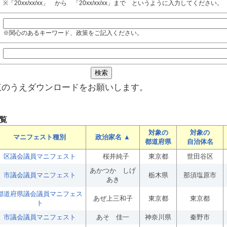
※「20xx/xx/xx」 から 「20xx/xx/xx」まで というように入力してください。
※関心のあるキーワード、政策をご記入ください。
覧のうえダウンロードをお願いします。
覧
対象の
対象の
マニフェスト種別
政治家名 ▲
都道府県
自治体名
区議会議員マニフェスト
桜井純子
東京都
世田谷区
あかつか しげ
市議会議員マニフェスト
栃木県
那須塩原市
あき
都道府県議会議員マニフェス
あぜ上三和子
東京都
東京都
ト
市議会議員マニフェスト
あそ 佳一
神奈川県
秦野市