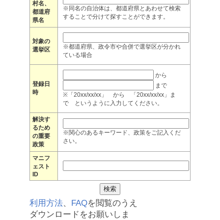
村名、
※同名の自治体は、都道府県とあわせて検索
都道府
することで分けて探すことができます。
県名
対象の
※都道府県、政令市や合併で選挙区が分かれ
選挙区
ている場合
から
登録日
まで
時
※「20xx/xx/xx」 から 「20xx/xx/xx」ま
で というように入力してください。
解決す
るため
※関心のあるキーワード、政策をご記入くだ
の重要
さい。
政策
マニフ
ェスト
ID
利用方法
、
FAQ
を閲覧のうえ
ダウンロードをお願いしま