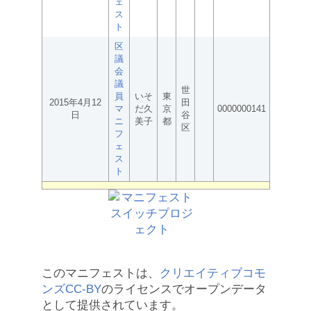
ェ
ス
ト
区
議
会
議
世
員
いそ
東
2015年4月12
田
マ
だ久
京
0000000141
日
谷
ニ
美子
都
区
フ
ェ
ス
ト
このマニフェストは、
クリエイティブコモ
ンズCC-BY
のライセンスでオープンデータ
として提供されています。