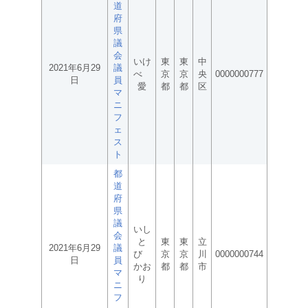
道
府
県
議
会
いけ
東
東
中
2021年6月29
議
べ
京
京
央
0000000777
日
員
愛
都
都
区
マ
ニ
フ
ェ
ス
ト
都
道
府
県
議
いし
会
と
東
東
立
2021年6月29
議
び
京
京
川
0000000744
日
員
かお
都
都
市
マ
り
ニ
フ