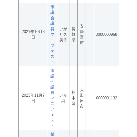
市
議
会
議
安
員
いが
長
2021年10月8
曇
マ
り久
野
0000000968
日
野
ニ
美子
県
市
フ
ェ
ス
ト
市
議
会
議
大
員
栃
2023年11月7
いが
田
マ
木
0000001132
日
純
原
ニ
県
市
フ
ェ
ス
ト
都