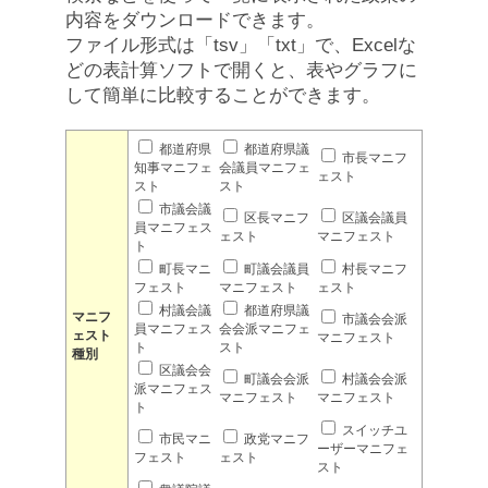
内容をダウンロードできます。
ファイル形式は「tsv」「txt」で、Excelな
どの表計算ソフトで開くと、表やグラフに
して簡単に比較することができます。
都道府県
都道府県議
市長マニフ
知事マニフェ
会議員マニフェ
ェスト
スト
スト
市議会議
区長マニフ
区議会議員
員マニフェス
ェスト
マニフェスト
ト
町長マニ
町議会議員
村長マニフ
フェスト
マニフェスト
ェスト
村議会議
都道府県議
マニフ
市議会会派
員マニフェス
会会派マニフェ
ェスト
マニフェスト
ト
スト
種別
区議会会
町議会会派
村議会会派
派マニフェス
マニフェスト
マニフェスト
ト
スイッチユ
市民マニ
政党マニフ
ーザーマニフェ
フェスト
ェスト
スト