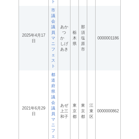
ト
市
議
会
議
あか
那
員
つ
栃
須
2025年4月17
マ
か
木
塩
0000001186
日
ニ
しげ
県
原
フ
あき
市
ェ
ス
ト
都
道
府
県
議
会
あぜ
東
東
江
2021年6月29
議
上三
京
京
東
0000000862
日
員
和子
都
都
区
マ
ニ
フ
ェ