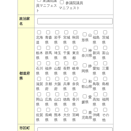
衆議院議
参議院議員
員マニフェス
マニフェスト
ト
政治家
名
山
北海
青森
岩手
宮城
秋田
福島
茨城
形県
道
県
県
県
県
県
県
神
栃木
群馬
埼玉
千葉
東京
新潟
富山
奈川県
県
県
県
県
都
県
県
静
石川
福井
山梨
長野
岐阜
愛知
三重
岡県
都道府
県
県
県
県
県
県
県
県
和
滋賀
京都
大阪
兵庫
奈良
鳥取
島根
歌山県
県
府
府
県
県
県
県
愛
岡山
広島
山口
徳島
香川
高知
福岡
媛県
県
県
県
県
県
県
県
鹿
佐賀
長崎
熊本
大分
宮崎
沖縄
その
児島県
県
県
県
県
県
県
他
市区町