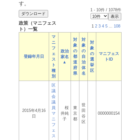
す。
1
-
10
件 /
1078
件
政策（マニフェス
1
2
3
4
5
...
108
ト）一覧
マ
対
対
ニ
対
象
象
フ
象
の
の
政治
ェ
の
マニフェス
登録年月日
都
自
家名
ス
選
トID
▲
道
治
ト
挙
府
体
種
区
県
名
別
区
議
会
議
世
員
桜
東
2015年4月16
田
マ
井純
京
0000000154
日
谷
ニ
子
都
区
フ
ェ
ス