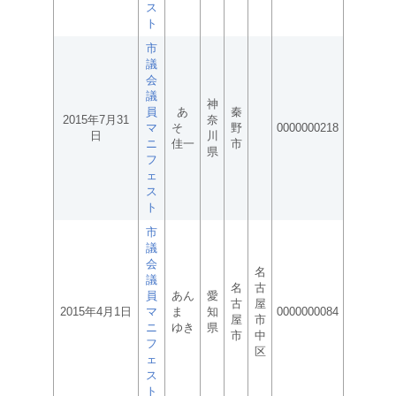
ス
ト
市
議
会
議
神
員
あ
秦
2015年7月31
奈
マ
そ
野
0000000218
日
川
ニ
佳一
市
県
フ
ェ
ス
ト
市
議
会
名
議
名
古
員
あん
愛
古
屋
2015年4月1日
マ
ま
知
0000000084
屋
市
ニ
ゆき
県
市
中
フ
区
ェ
ス
ト