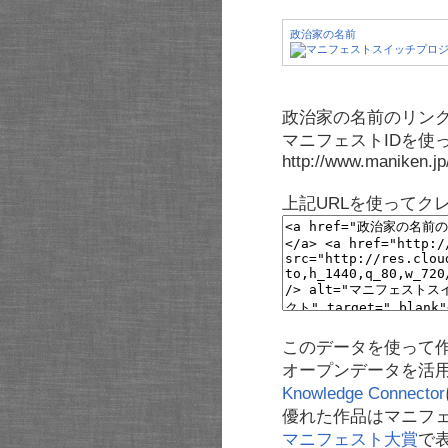
政治家の名前
政治家の名前のリンク
マニフェストIDを使
http://www.maniken.j
上記URLを使ってク
このデータを使って
オープンデータを活
Knowledge Connector
優れた作品はマニフ
マニフェスト大賞
で