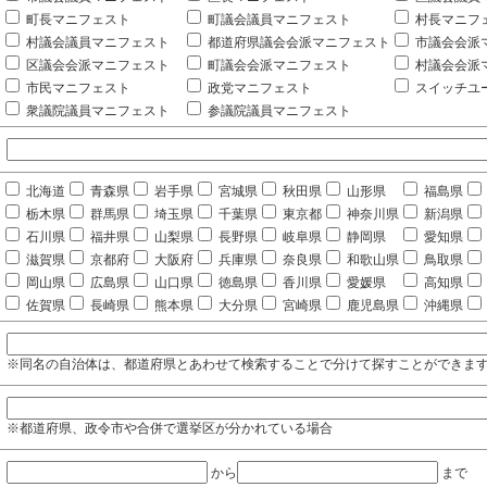
町長マニフェスト
町議会議員マニフェスト
村長マニフ
村議会議員マニフェスト
都道府県議会会派マニフェスト
市議会会派
区議会会派マニフェスト
町議会会派マニフェスト
村議会会派
市民マニフェスト
政党マニフェスト
スイッチユ
衆議院議員マニフェスト
参議院議員マニフェスト
北海道
青森県
岩手県
宮城県
秋田県
山形県
福島県
栃木県
群馬県
埼玉県
千葉県
東京都
神奈川県
新潟県
石川県
福井県
山梨県
長野県
岐阜県
静岡県
愛知県
滋賀県
京都府
大阪府
兵庫県
奈良県
和歌山県
鳥取県
岡山県
広島県
山口県
徳島県
香川県
愛媛県
高知県
佐賀県
長崎県
熊本県
大分県
宮崎県
鹿児島県
沖縄県
※同名の自治体は、都道府県とあわせて検索することで分けて探すことができま
※都道府県、政令市や合併で選挙区が分かれている場合
から
まで