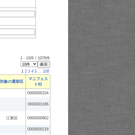
1
-
10
件 /
1078
件
1
2
3
4
5
...
108
マニフェス
対象の選挙区
トID
0000000154
0000001186
江東区
0000000862
0000000218