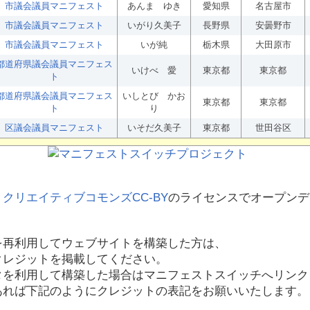
市議会議員マニフェスト
あんま ゆき
愛知県
名古屋市
市議会議員マニフェスト
いがり久美子
長野県
安曇野市
市議会議員マニフェスト
いが純
栃木県
大田原市
都道府県議会議員マニフェス
いけべ 愛
東京都
東京都
ト
都道府県議会議員マニフェス
いしとび かお
東京都
東京都
ト
り
区議会議員マニフェスト
いそだ久美子
東京都
世田谷区
、
クリエイティブコモンズCC-BY
のライセンスでオープンデ
を再利用してウェブサイトを構築した方は、
クレジットを掲載してください。
タを利用して構築した場合はマニフェストスイッチへリンク
あれば下記のようにクレジットの表記をお願いいたします。