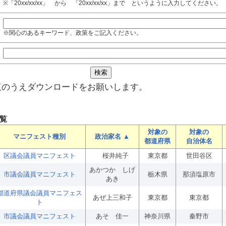
※「20xx/xx/xx」 から 「20xx/xx/xx」まで というように入力してください。
※関心のあるキーワード、政策をご記入ください。
覧のうえダウンロードをお願いします。
覧
対象の
対象の
マニフェスト種別
政治家名 ▲
都道府県
自治体名
区議会議員マニフェスト
桜井純子
東京都
世田谷区
あかつか しげ
市議会議員マニフェスト
栃木県
那須塩原市
あき
都道府県議会議員マニフェス
あぜ上三和子
東京都
東京都
ト
市議会議員マニフェスト
あそ 佳一
神奈川県
秦野市