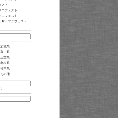
ェスト
マニフェスト
マニフェスト
ーザーマニフェスト
茨城県
富山県
三重県
島根県
福岡県
その他
す。