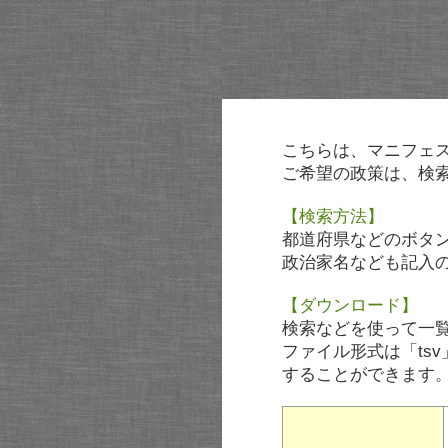
こちらは、マニフェ
ご希望の政策は、検
【検索方法】
都道府県などのボタ
政治家名なども記入
【ダウンロード】
検索などを使って一
ファイル形式は「tsv
することができます