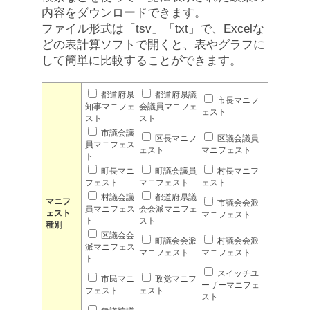
内容をダウンロードできます。
ファイル形式は「tsv」「txt」で、Excelな
どの表計算ソフトで開くと、表やグラフに
して簡単に比較することができます。
都道府県
都道府県議
市長マニフ
知事マニフェ
会議員マニフェ
ェスト
スト
スト
市議会議
区長マニフ
区議会議員
員マニフェス
ェスト
マニフェスト
ト
町長マニ
町議会議員
村長マニフ
フェスト
マニフェスト
ェスト
村議会議
都道府県議
マニフ
市議会会派
員マニフェス
会会派マニフェ
ェスト
マニフェスト
ト
スト
種別
区議会会
町議会会派
村議会会派
派マニフェス
マニフェスト
マニフェスト
ト
スイッチユ
市民マニ
政党マニフ
ーザーマニフェ
フェスト
ェスト
スト