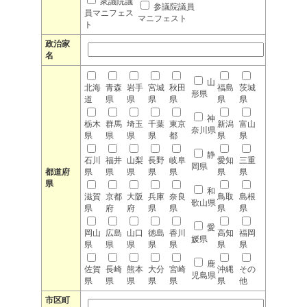
衆議院議
参議院議員
員マニフェス
マニフェスト
ト
政治家
名
山
北海
青森
岩手
宮城
秋田
福島
茨城
形県
道
県
県
県
県
県
県
神
栃木
群馬
埼玉
千葉
東京
新潟
富山
奈川県
県
県
県
県
都
県
県
静
石川
福井
山梨
長野
岐阜
愛知
三重
岡県
都道府
県
県
県
県
県
県
県
県
和
滋賀
京都
大阪
兵庫
奈良
鳥取
島根
歌山県
県
府
府
県
県
県
県
愛
岡山
広島
山口
徳島
香川
高知
福岡
媛県
県
県
県
県
県
県
県
鹿
佐賀
長崎
熊本
大分
宮崎
沖縄
その
児島県
県
県
県
県
県
県
他
市区町