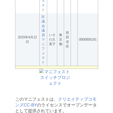
ェ
ス
ト
区
議
会
議
世
員
いそ
東
2015年4月12
田
マ
だ久
京
0000000141
日
谷
ニ
美子
都
区
フ
ェ
ス
ト
このマニフェストは、
クリエイティブコモ
ンズCC-BY
のライセンスでオープンデータ
として提供されています。