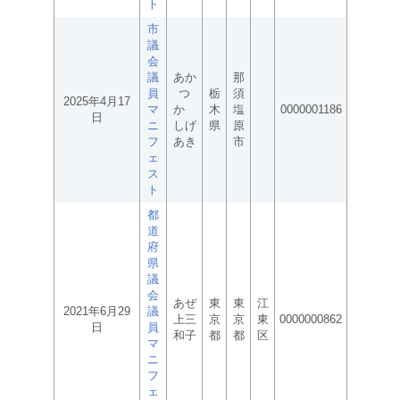
ト
市
議
会
議
あか
那
員
つ
栃
須
2025年4月17
マ
か
木
塩
0000001186
日
ニ
しげ
県
原
フ
あき
市
ェ
ス
ト
都
道
府
県
議
会
あぜ
東
東
江
2021年6月29
議
上三
京
京
東
0000000862
日
員
和子
都
都
区
マ
ニ
フ
ェ