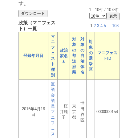
す。
1
-
10
件 /
1078
件
政策（マニフェス
1
2
3
4
5
...
108
ト）一覧
マ
対
対
ニ
対
象
象
フ
象
の
の
政治
ェ
の
マニフェス
登録年月日
都
自
家名
ス
選
トID
▲
道
治
ト
挙
府
体
種
区
県
名
別
区
議
会
議
世
員
桜
東
2015年4月16
田
マ
井純
京
0000000154
日
谷
ニ
子
都
区
フ
ェ
ス