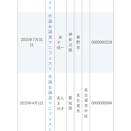
ス
ト
市
議
会
議
神
員
あ
秦
2015年7月31
奈
マ
そ
野
0000000218
日
川
ニ
佳一
市
県
フ
ェ
ス
ト
市
議
会
名
議
名
古
員
あん
愛
古
屋
2015年4月1日
マ
ま
知
0000000084
屋
市
ニ
ゆき
県
市
中
フ
区
ェ
ス
ト