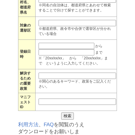
村名、
※同名の自治体は、都道府県とあわせて検索
都道府
することで分けて探すことができます。
県名
対象の
※都道府県、政令市や合併で選挙区が分かれ
選挙区
ている場合
から
登録日
まで
時
※「20xx/xx/xx」 から 「20xx/xx/xx」ま
で というように入力してください。
解決す
るため
※関心のあるキーワード、政策をご記入くだ
の重要
さい。
政策
マニフ
ェスト
ID
利用方法
、
FAQ
を閲覧のうえ
ダウンロードをお願いしま