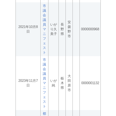
市
議
会
議
安
員
いが
長
2021年10月8
曇
マ
り久
野
0000000968
日
野
ニ
美子
県
市
フ
ェ
ス
ト
市
議
会
議
大
員
栃
2023年11月7
いが
田
マ
木
0000001132
日
純
原
ニ
県
市
フ
ェ
ス
ト
都