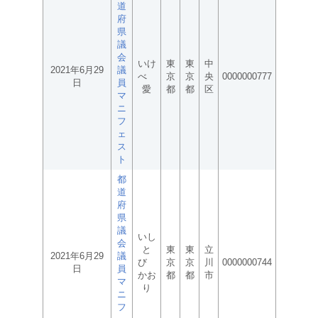
道
府
県
議
会
いけ
東
東
中
2021年6月29
議
べ
京
京
央
0000000777
日
員
愛
都
都
区
マ
ニ
フ
ェ
ス
ト
都
道
府
県
議
いし
会
と
東
東
立
2021年6月29
議
び
京
京
川
0000000744
日
員
かお
都
都
市
マ
り
ニ
フ