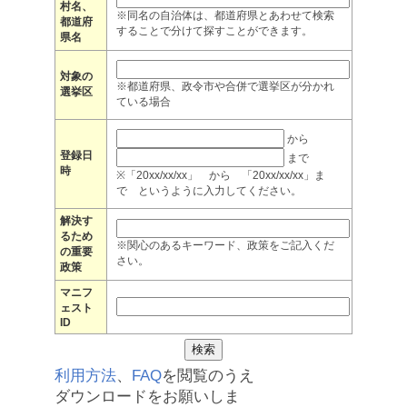
村名、
※同名の自治体は、都道府県とあわせて検索
都道府
することで分けて探すことができます。
県名
対象の
※都道府県、政令市や合併で選挙区が分かれ
選挙区
ている場合
から
登録日
まで
時
※「20xx/xx/xx」 から 「20xx/xx/xx」ま
で というように入力してください。
解決す
るため
※関心のあるキーワード、政策をご記入くだ
の重要
さい。
政策
マニフ
ェスト
ID
利用方法
、
FAQ
を閲覧のうえ
ダウンロードをお願いしま