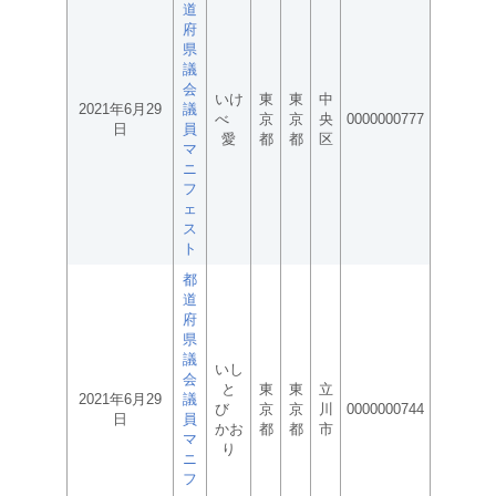
道
府
県
議
会
いけ
東
東
中
2021年6月29
議
べ
京
京
央
0000000777
日
員
愛
都
都
区
マ
ニ
フ
ェ
ス
ト
都
道
府
県
議
いし
会
と
東
東
立
2021年6月29
議
び
京
京
川
0000000744
日
員
かお
都
都
市
マ
り
ニ
フ