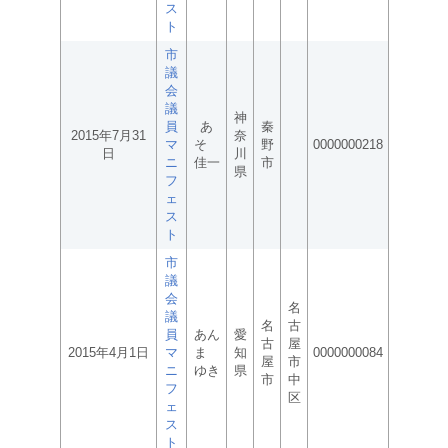
ス
ト
市
議
会
議
神
員
あ
秦
2015年7月31
奈
マ
そ
野
0000000218
日
川
ニ
佳一
市
県
フ
ェ
ス
ト
市
議
会
名
議
名
古
員
あん
愛
古
屋
2015年4月1日
マ
ま
知
0000000084
屋
市
ニ
ゆき
県
市
中
フ
区
ェ
ス
ト