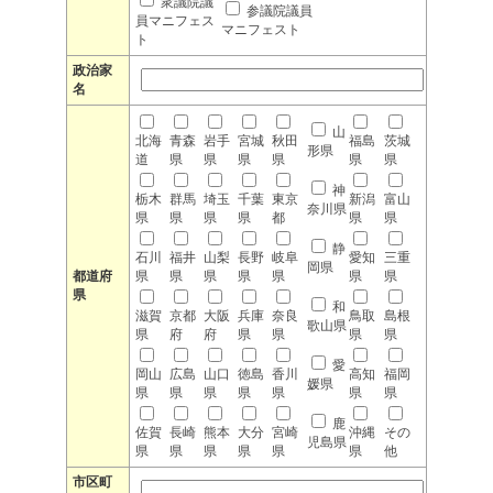
衆議院議
参議院議員
員マニフェス
マニフェスト
ト
政治家
名
山
北海
青森
岩手
宮城
秋田
福島
茨城
形県
道
県
県
県
県
県
県
神
栃木
群馬
埼玉
千葉
東京
新潟
富山
奈川県
県
県
県
県
都
県
県
静
石川
福井
山梨
長野
岐阜
愛知
三重
岡県
都道府
県
県
県
県
県
県
県
県
和
滋賀
京都
大阪
兵庫
奈良
鳥取
島根
歌山県
県
府
府
県
県
県
県
愛
岡山
広島
山口
徳島
香川
高知
福岡
媛県
県
県
県
県
県
県
県
鹿
佐賀
長崎
熊本
大分
宮崎
沖縄
その
児島県
県
県
県
県
県
県
他
市区町