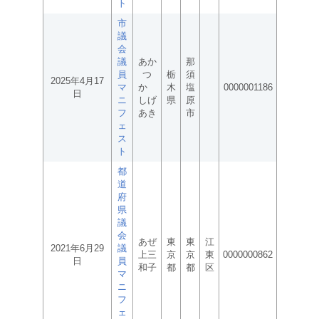
ト
市
議
会
議
あか
那
員
つ
栃
須
2025年4月17
マ
か
木
塩
0000001186
日
ニ
しげ
県
原
フ
あき
市
ェ
ス
ト
都
道
府
県
議
会
あぜ
東
東
江
2021年6月29
議
上三
京
京
東
0000000862
日
員
和子
都
都
区
マ
ニ
フ
ェ