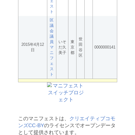
ェ
ス
ト
区
議
会
議
世
員
いそ
東
2015年4月12
田
マ
だ久
京
0000000141
日
谷
ニ
美子
都
区
フ
ェ
ス
ト
このマニフェストは、
クリエイティブコモ
ンズCC-BY
のライセンスでオープンデータ
として提供されています。