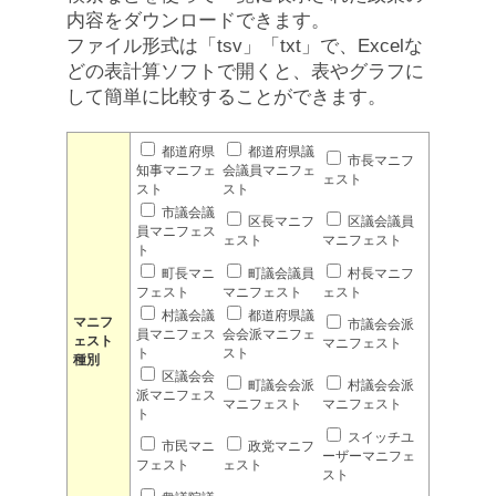
内容をダウンロードできます。
ファイル形式は「tsv」「txt」で、Excelな
どの表計算ソフトで開くと、表やグラフに
して簡単に比較することができます。
都道府県
都道府県議
市長マニフ
知事マニフェ
会議員マニフェ
ェスト
スト
スト
市議会議
区長マニフ
区議会議員
員マニフェス
ェスト
マニフェスト
ト
町長マニ
町議会議員
村長マニフ
フェスト
マニフェスト
ェスト
村議会議
都道府県議
マニフ
市議会会派
員マニフェス
会会派マニフェ
ェスト
マニフェスト
ト
スト
種別
区議会会
町議会会派
村議会会派
派マニフェス
マニフェスト
マニフェスト
ト
スイッチユ
市民マニ
政党マニフ
ーザーマニフェ
フェスト
ェスト
スト