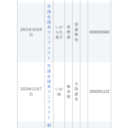
市
議
会
議
安
員
いが
長
2021年10月8
曇
マ
り久
野
0000000968
日
野
ニ
美子
県
市
フ
ェ
ス
ト
市
議
会
議
大
員
栃
2023年11月7
いが
田
マ
木
0000001132
日
純
原
ニ
県
市
フ
ェ
ス
ト
都