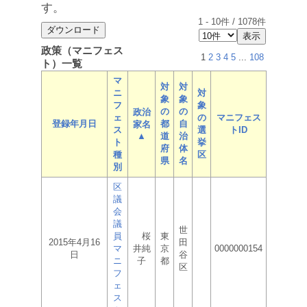
す。
1
-
10
件 /
1078
件
政策（マニフェス
1
2
3
4
5
...
108
ト）一覧
マ
対
対
ニ
対
象
象
フ
象
の
の
政治
ェ
の
マニフェス
登録年月日
都
自
家名
ス
選
トID
▲
道
治
ト
挙
府
体
種
区
県
名
別
区
議
会
議
世
員
桜
東
2015年4月16
田
マ
井純
京
0000000154
日
谷
ニ
子
都
区
フ
ェ
ス