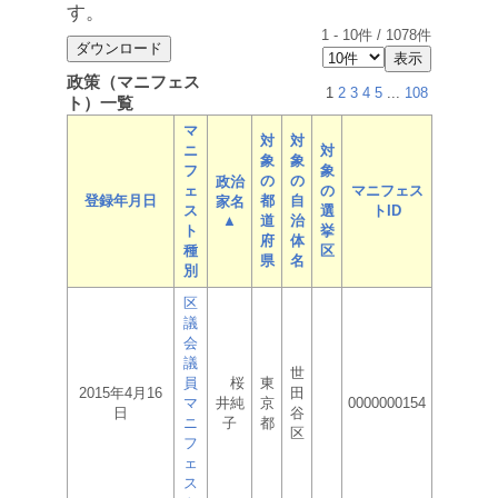
す。
1
-
10
件 /
1078
件
政策（マニフェス
1
2
3
4
5
...
108
ト）一覧
マ
対
対
ニ
対
象
象
フ
象
の
の
政治
ェ
の
マニフェス
登録年月日
都
自
家名
ス
選
トID
▲
道
治
ト
挙
府
体
種
区
県
名
別
区
議
会
議
世
員
桜
東
2015年4月16
田
マ
井純
京
0000000154
日
谷
ニ
子
都
区
フ
ェ
ス