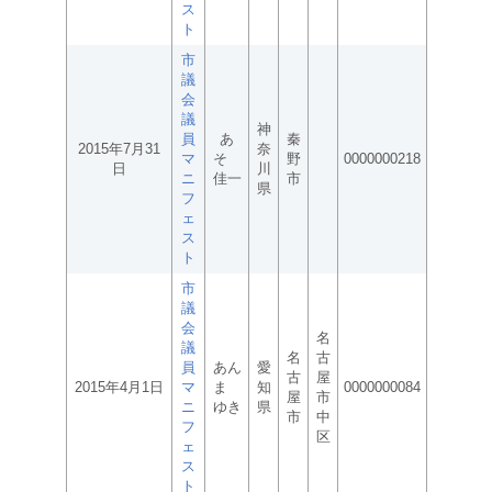
ス
ト
市
議
会
議
神
員
あ
秦
2015年7月31
奈
マ
そ
野
0000000218
日
川
ニ
佳一
市
県
フ
ェ
ス
ト
市
議
会
名
議
名
古
員
あん
愛
古
屋
2015年4月1日
マ
ま
知
0000000084
屋
市
ニ
ゆき
県
市
中
フ
区
ェ
ス
ト