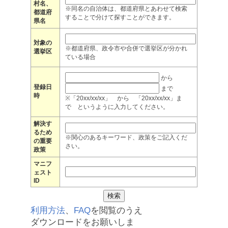
村名、
※同名の自治体は、都道府県とあわせて検索
都道府
することで分けて探すことができます。
県名
対象の
※都道府県、政令市や合併で選挙区が分かれ
選挙区
ている場合
から
登録日
まで
時
※「20xx/xx/xx」 から 「20xx/xx/xx」ま
で というように入力してください。
解決す
るため
※関心のあるキーワード、政策をご記入くだ
の重要
さい。
政策
マニフ
ェスト
ID
利用方法
、
FAQ
を閲覧のうえ
ダウンロードをお願いしま