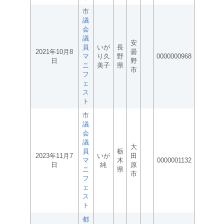
市
議
会
議
安
員
いが
長
2021年10月8
曇
マ
り久
野
0000000968
日
野
ニ
美子
県
市
フ
ェ
ス
ト
市
議
会
議
大
員
栃
2023年11月7
いが
田
マ
木
0000001132
日
純
原
ニ
県
市
フ
ェ
ス
ト
都