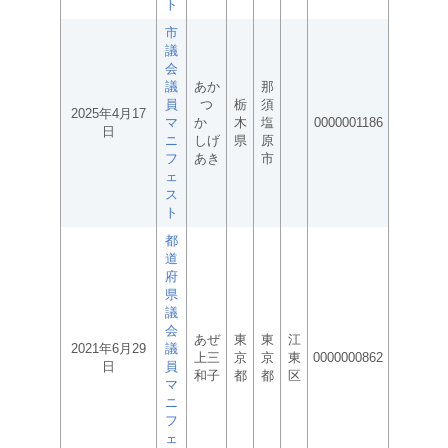
ト
市
議
会
議
あか
那
員
つ
栃
須
2025年4月17
マ
か
木
塩
0000001186
日
ニ
しげ
県
原
フ
あき
市
ェ
ス
ト
都
道
府
県
議
会
あぜ
東
東
江
2021年6月29
議
上三
京
京
東
0000000862
日
員
和子
都
都
区
マ
ニ
フ
ェ