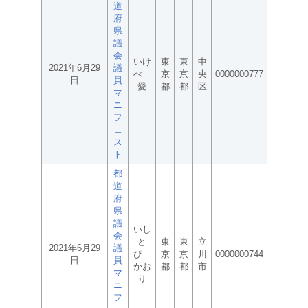
道
府
県
議
会
いけ
東
東
中
2021年6月29
議
べ
京
京
央
0000000777
日
員
愛
都
都
区
マ
ニ
フ
ェ
ス
ト
都
道
府
県
議
いし
会
と
東
東
立
2021年6月29
議
び
京
京
川
0000000744
日
員
かお
都
都
市
マ
り
ニ
フ