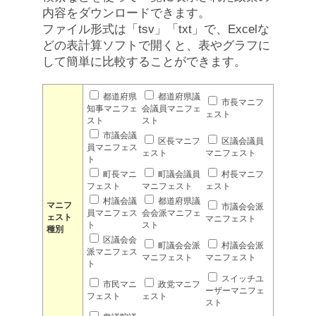
内容をダウンロードできます。
ファイル形式は「tsv」「txt」で、Excelな
どの表計算ソフトで開くと、表やグラフに
して簡単に比較することができます。
都道府県
都道府県議
市長マニフ
知事マニフェ
会議員マニフェ
ェスト
スト
スト
市議会議
区長マニフ
区議会議員
員マニフェス
ェスト
マニフェスト
ト
町長マニ
町議会議員
村長マニフ
フェスト
マニフェスト
ェスト
村議会議
都道府県議
マニフ
市議会会派
員マニフェス
会会派マニフェ
ェスト
マニフェスト
ト
スト
種別
区議会会
町議会会派
村議会会派
派マニフェス
マニフェスト
マニフェスト
ト
スイッチユ
市民マニ
政党マニフ
ーザーマニフェ
フェスト
ェスト
スト