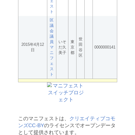
ェ
ス
ト
区
議
会
議
世
員
いそ
東
2015年4月12
田
マ
だ久
京
0000000141
日
谷
ニ
美子
都
区
フ
ェ
ス
ト
このマニフェストは、
クリエイティブコモ
ンズCC-BY
のライセンスでオープンデータ
として提供されています。