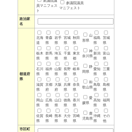
衆議院議
参議院議員
員マニフェス
マニフェスト
ト
政治家
名
山
北海
青森
岩手
宮城
秋田
福島
茨城
形県
道
県
県
県
県
県
県
神
栃木
群馬
埼玉
千葉
東京
新潟
富山
奈川県
県
県
県
県
都
県
県
静
石川
福井
山梨
長野
岐阜
愛知
三重
岡県
都道府
県
県
県
県
県
県
県
県
和
滋賀
京都
大阪
兵庫
奈良
鳥取
島根
歌山県
県
府
府
県
県
県
県
愛
岡山
広島
山口
徳島
香川
高知
福岡
媛県
県
県
県
県
県
県
県
鹿
佐賀
長崎
熊本
大分
宮崎
沖縄
その
児島県
県
県
県
県
県
県
他
市区町