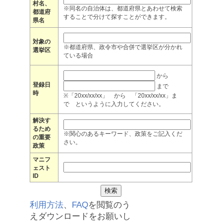
村名、
※同名の自治体は、都道府県とあわせて検索
都道府
することで分けて探すことができます。
県名
対象の
※都道府県、政令市や合併で選挙区が分かれ
選挙区
ている場合
から
登録日
まで
時
※「20xx/xx/xx」 から 「20xx/xx/xx」ま
で というように入力してください。
解決す
るため
※関心のあるキーワード、政策をご記入くだ
の重要
さい。
政策
マニフ
ェスト
ID
利用方法
、
FAQ
を閲覧のう
えダウンロードをお願いし