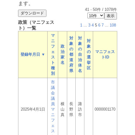
ます。
41
-
50
件 /
1078
件
政策（マニフェス
1
...
3
4
5
6
7
...
108
ト）一覧
マ
対
対
ニ
対
象
象
フ
政
象
の
の
ェ
治
の
マニフェス
登録年月日 ▼
都
自
ス
家
選
トID
道
治
ト
名
挙
府
体
種
区
県
名
別
市
議
会
議
員
横
長
諏
2025年4月1日
マ
山
野
訪
0000001170
ニ
真
県
市
フ
ェ
ス