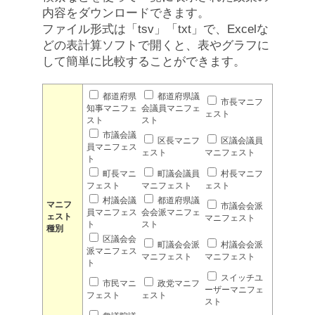
内容をダウンロードできます。
ファイル形式は「tsv」「txt」で、Excelな
どの表計算ソフトで開くと、表やグラフに
して簡単に比較することができます。
都道府県
都道府県議
市長マニフ
知事マニフェ
会議員マニフェ
ェスト
スト
スト
市議会議
区長マニフ
区議会議員
員マニフェス
ェスト
マニフェスト
ト
町長マニ
町議会議員
村長マニフ
フェスト
マニフェスト
ェスト
村議会議
都道府県議
マニフ
市議会会派
員マニフェス
会会派マニフェ
ェスト
マニフェスト
ト
スト
種別
区議会会
町議会会派
村議会会派
派マニフェス
マニフェスト
マニフェスト
ト
スイッチユ
市民マニ
政党マニフ
ーザーマニフェ
フェスト
ェスト
スト