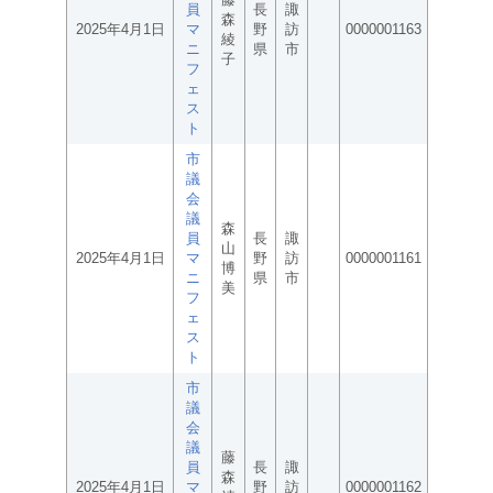
員
長
諏
森
2025年4月1日
マ
野
訪
0000001163
綾
ニ
県
市
子
フ
ェ
ス
ト
市
議
会
議
森
員
長
諏
山
2025年4月1日
マ
野
訪
0000001161
博
ニ
県
市
美
フ
ェ
ス
ト
市
議
会
議
藤
員
長
諏
森
2025年4月1日
マ
野
訪
0000001162