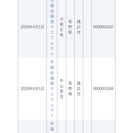
市
議
会
議
小
員
長
諏
泉
2025年4月1日
マ
野
訪
0000001167
正
ニ
県
市
幸
フ
ェ
ス
ト
市
議
会
議
牛
員
長
諏
山
2025年4月1日
マ
野
訪
0000001166
実
ニ
県
市
弦
フ
ェ
ス
ト
市
議