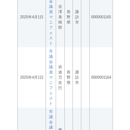
会
議
吉
員
澤
長
諏
2025年4月1日
マ
美
野
訪
0000001165
ニ
樹
県
市
フ
郎
ェ
ス
ト
市
議
会
議
岩
員
波
長
諏
2025年4月1日
マ
万
野
訪
0000001164
ニ
佐
県
市
フ
巳
ェ
ス
ト
市
議
会
議
藤