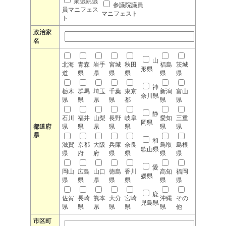
衆議院議
参議院議員
員マニフェス
マニフェスト
ト
政治家
名
山
北海
青森
岩手
宮城
秋田
福島
茨城
形県
道
県
県
県
県
県
県
神
栃木
群馬
埼玉
千葉
東京
新潟
富山
奈川県
県
県
県
県
都
県
県
静
石川
福井
山梨
長野
岐阜
愛知
三重
岡県
都道府
県
県
県
県
県
県
県
県
和
滋賀
京都
大阪
兵庫
奈良
鳥取
島根
歌山県
県
府
府
県
県
県
県
愛
岡山
広島
山口
徳島
香川
高知
福岡
媛県
県
県
県
県
県
県
県
鹿
佐賀
長崎
熊本
大分
宮崎
沖縄
その
児島県
県
県
県
県
県
県
他
市区町