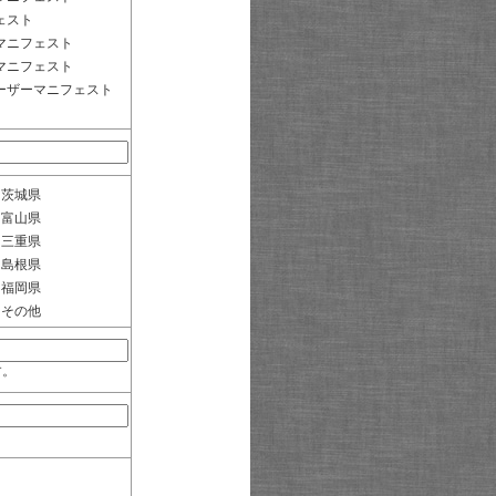
ェスト
マニフェスト
マニフェスト
ーザーマニフェスト
茨城県
富山県
三重県
島根県
福岡県
その他
す。