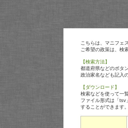
こちらは、マニフェ
ご希望の政策は、検
【検索方法】
都道府県などのボタ
政治家名なども記入
【ダウンロード】
検索などを使って一
ファイル形式は「tsv
することができます