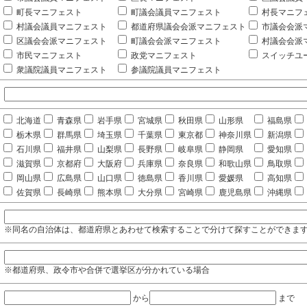
町長マニフェスト
町議会議員マニフェスト
村長マニフ
村議会議員マニフェスト
都道府県議会会派マニフェスト
市議会会派
区議会会派マニフェスト
町議会会派マニフェスト
村議会会派
市民マニフェスト
政党マニフェスト
スイッチユ
衆議院議員マニフェスト
参議院議員マニフェスト
北海道
青森県
岩手県
宮城県
秋田県
山形県
福島県
栃木県
群馬県
埼玉県
千葉県
東京都
神奈川県
新潟県
石川県
福井県
山梨県
長野県
岐阜県
静岡県
愛知県
滋賀県
京都府
大阪府
兵庫県
奈良県
和歌山県
鳥取県
岡山県
広島県
山口県
徳島県
香川県
愛媛県
高知県
佐賀県
長崎県
熊本県
大分県
宮崎県
鹿児島県
沖縄県
※同名の自治体は、都道府県とあわせて検索することで分けて探すことができま
※都道府県、政令市や合併で選挙区が分かれている場合
から
まで