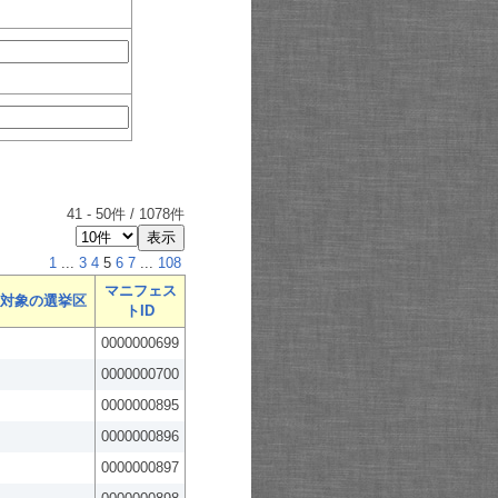
41
-
50
件 /
1078
件
1
...
3
4
5
6
7
...
108
マニフェス
対象の選挙区
トID
0000000699
0000000700
0000000895
0000000896
0000000897