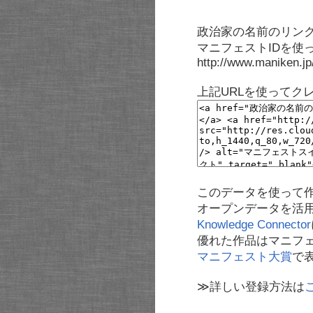
政治家の名前のリンク
マニフェストIDを使
http://www.maniken.j
上記URLを使ってク
このデータを使って
オープンデータを活
Knowledge Connector
優れた作品はマニフ
マニフェスト大賞
で
≫詳しい登録方法は