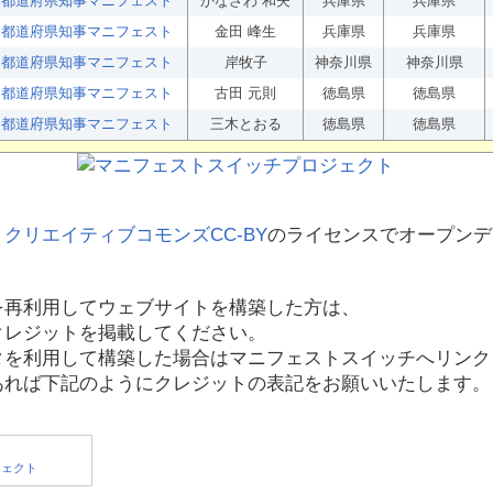
都道府県知事マニフェスト
かなざわ 和夫
兵庫県
兵庫県
都道府県知事マニフェスト
金田 峰生
兵庫県
兵庫県
都道府県知事マニフェスト
岸牧子
神奈川県
神奈川県
都道府県知事マニフェスト
古田 元則
徳島県
徳島県
都道府県知事マニフェスト
三木とおる
徳島県
徳島県
、
クリエイティブコモンズCC-BY
のライセンスでオープンデ
を再利用してウェブサイトを構築した方は、
クレジットを掲載してください。
タを利用して構築した場合はマニフェストスイッチへリンク
あれば下記のようにクレジットの表記をお願いいたします。