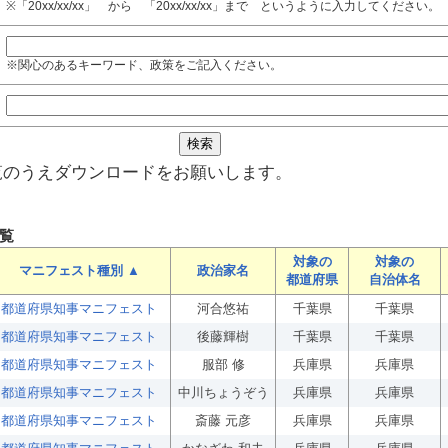
※「20xx/xx/xx」 から 「20xx/xx/xx」まで というように入力してください。
※関心のあるキーワード、政策をご記入ください。
覧のうえダウンロードをお願いします。
覧
対象の
対象の
マニフェスト種別 ▲
政治家名
都道府県
自治体名
都道府県知事マニフェスト
河合悠祐
千葉県
千葉県
都道府県知事マニフェスト
後藤輝樹
千葉県
千葉県
都道府県知事マニフェスト
服部 修
兵庫県
兵庫県
都道府県知事マニフェスト
中川ちょうぞう
兵庫県
兵庫県
都道府県知事マニフェスト
斎藤 元彦
兵庫県
兵庫県