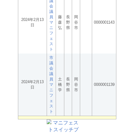
議
会
議
員
藤
長
岡
2024年2月13
マ
森
野
谷
0000001143
日
ニ
弘
県
市
フ
ェ
ス
ト
市
議
会
議
員
土
長
岡
2024年2月13
マ
橋
野
谷
0000001139
日
ニ
学
県
市
フ
ェ
ス
ト