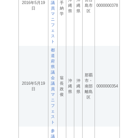
2016年5月19
議
手
縄
縄
島市
0000000378
日
員
納
県
県
区
マ
学
ニ
フ
ェ
ス
ト
都
道
府
県
議
那覇
会
翁
沖
沖
市・
2016年5月19
議
長
縄
縄
南部
0000000354
日
員
政
県
県
離島
マ
俊
区
ニ
フ
ェ
ス
ト
参
議