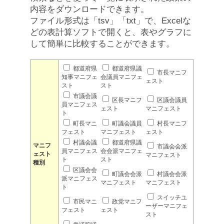
内容をダウンロードできます。
ファイル形式は「tsv」「txt」で、Excelな
どの表計算ソフトで開くと、表やグラフに
して簡単に比較することができます。
都道府県
都道府県議
市長マニフ
知事マニフェ
会議員マニフェ
ェスト
スト
スト
市議会議
区長マニフ
区議会議員
員マニフェス
ェスト
マニフェスト
ト
町長マニ
町議会議員
村長マニフ
フェスト
マニフェスト
ェスト
村議会議
都道府県議
マニフ
市議会会派
員マニフェス
会会派マニフェ
ェスト
マニフェスト
ト
スト
種別
区議会会
町議会会派
村議会会派
派マニフェス
マニフェスト
マニフェスト
ト
スイッチユ
市民マニ
政党マニフ
ーザーマニフェ
フェスト
ェスト
スト