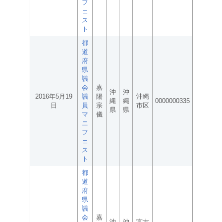
フ
ェ
ス
ト
都
道
府
県
議
会
嘉
沖
沖
2016年5月19
議
陽
沖縄
縄
縄
0000000335
日
員
宗
市区
県
県
マ
儀
ニ
フ
ェ
ス
ト
都
道
府
県
議
会
嘉
沖
沖
宮古