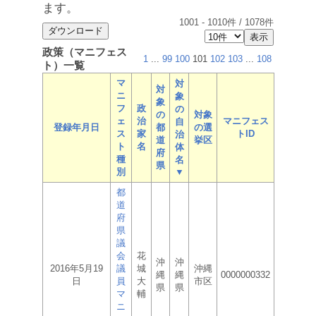
ます。
1001
-
1010
件 /
1078
件
政策（マニフェス
1
...
99
100
101
102
103
...
108
ト）一覧
マ
対
対
ニ
象
象
フ
政
の
の
対象
ェ
治
マニフェス
自
登録年月日
都
の選
ス
家
トID
治
道
挙区
ト
名
体
府
種
名
県
別
▼
都
道
府
県
議
会
花
沖
沖
2016年5月19
議
城
沖縄
縄
縄
0000000332
日
員
大
市区
県
県
マ
輔
ニ