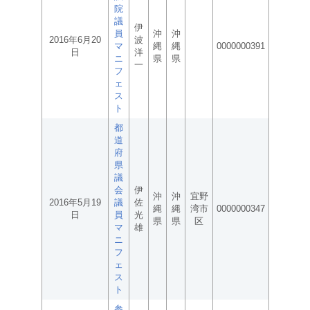
院
議
伊
員
沖
沖
2016年6月20
波
マ
縄
縄
0000000391
日
洋
ニ
県
県
一
フ
ェ
ス
ト
都
道
府
県
議
会
伊
沖
沖
宜野
2016年5月19
議
佐
縄
縄
湾市
0000000347
日
員
光
県
県
区
マ
雄
ニ
フ
ェ
ス
ト
参