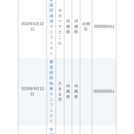
議
院
ボ
議
ギ
員
ー
沖
沖
2016年6月22
比例
マ
て
縄
縄
0000000411
日
区
ニ
ど
県
県
フ
こ
ェ
ん
ス
ト
都
道
府
県
知
さ
沖
沖
2018年9月13
事
き
縄
縄
0000000551
日
マ
ま
県
県
ニ
淳
フ
ェ
ス
ト
市