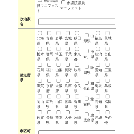
衆議院議
参議院議員
員マニフェス
マニフェスト
ト
政治家
名
山
北海
青森
岩手
宮城
秋田
福島
茨城
形県
道
県
県
県
県
県
県
神
栃木
群馬
埼玉
千葉
東京
新潟
富山
奈川県
県
県
県
県
都
県
県
静
石川
福井
山梨
長野
岐阜
愛知
三重
岡県
都道府
県
県
県
県
県
県
県
県
和
滋賀
京都
大阪
兵庫
奈良
鳥取
島根
歌山県
県
府
府
県
県
県
県
愛
岡山
広島
山口
徳島
香川
高知
福岡
媛県
県
県
県
県
県
県
県
鹿
佐賀
長崎
熊本
大分
宮崎
沖縄
その
児島県
県
県
県
県
県
県
他
市区町