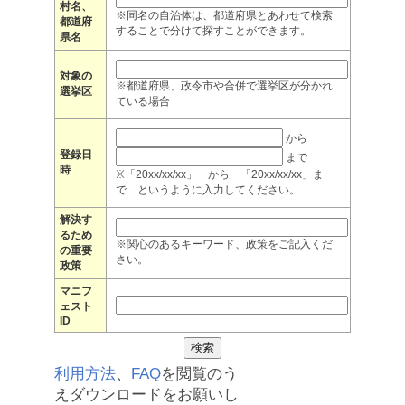
村名、
※同名の自治体は、都道府県とあわせて検索
都道府
することで分けて探すことができます。
県名
対象の
※都道府県、政令市や合併で選挙区が分かれ
選挙区
ている場合
から
登録日
まで
時
※「20xx/xx/xx」 から 「20xx/xx/xx」ま
で というように入力してください。
解決す
るため
※関心のあるキーワード、政策をご記入くだ
の重要
さい。
政策
マニフ
ェスト
ID
利用方法
、
FAQ
を閲覧のう
えダウンロードをお願いし