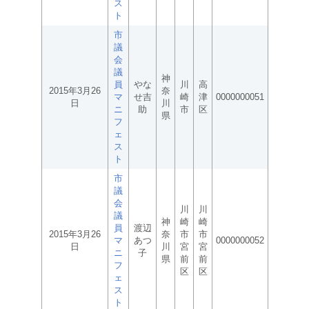
ス
ト
市
議
会
議
神
員
やな
川
高
2015年3月26
奈
マ
せ吉
崎
津
0000000051
日
川
ニ
助
市
区
県
フ
ェ
ス
ト
市
議
会
川
川
議
神
崎
崎
員
渡辺
2015年3月26
奈
市
市
マ
あつ
0000000052
日
川
宮
宮
ニ
子
県
前
前
フ
区
区
ェ
ス
ト