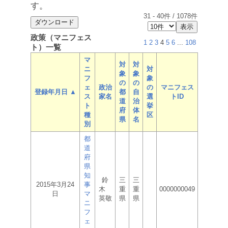
す。
31
-
40
件 /
1078
件
政策（マニフェス
1
2
3
4
5
6
...
108
ト）一覧
マ
対
対
ニ
対
象
象
フ
象
の
の
ェ
政治
の
マニフェス
登録年月日 ▲
都
自
ス
家名
選
トID
道
治
ト
挙
府
体
種
区
県
名
別
都
道
府
県
知
鈴
三
三
2015年3月24
事
木
重
重
0000000049
日
マ
英敬
県
県
ニ
フ
ェ