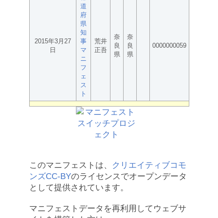
道
府
県
知
奈
奈
2015年3月27
事
荒井
良
良
0000000059
日
マ
正吾
県
県
ニ
フ
ェ
ス
ト
このマニフェストは、
クリエイティブコモ
ンズCC-BY
のライセンスでオープンデータ
として提供されています。
マニフェストデータを再利用してウェブサ