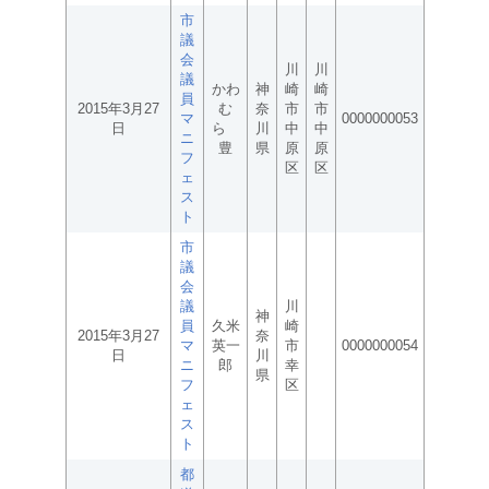
市
議
会
川
川
議
かわ
神
崎
崎
員
2015年3月27
む
奈
市
市
マ
0000000053
日
ら
川
中
中
ニ
豊
県
原
原
フ
区
区
ェ
ス
ト
市
議
会
議
川
神
員
久米
崎
2015年3月27
奈
マ
英一
市
0000000054
日
川
ニ
郎
幸
県
フ
区
ェ
ス
ト
都