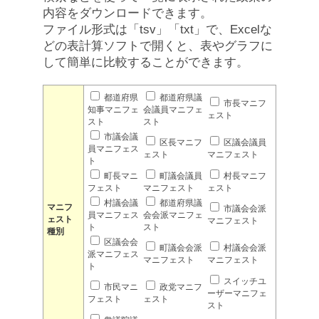
内容をダウンロードできます。
ファイル形式は「tsv」「txt」で、Excelな
どの表計算ソフトで開くと、表やグラフに
して簡単に比較することができます。
都道府県
都道府県議
市長マニフ
知事マニフェ
会議員マニフェ
ェスト
スト
スト
市議会議
区長マニフ
区議会議員
員マニフェス
ェスト
マニフェスト
ト
町長マニ
町議会議員
村長マニフ
フェスト
マニフェスト
ェスト
村議会議
都道府県議
マニフ
市議会会派
員マニフェス
会会派マニフェ
ェスト
マニフェスト
ト
スト
種別
区議会会
町議会会派
村議会会派
派マニフェス
マニフェスト
マニフェスト
ト
スイッチユ
市民マニ
政党マニフ
ーザーマニフェ
フェスト
ェスト
スト