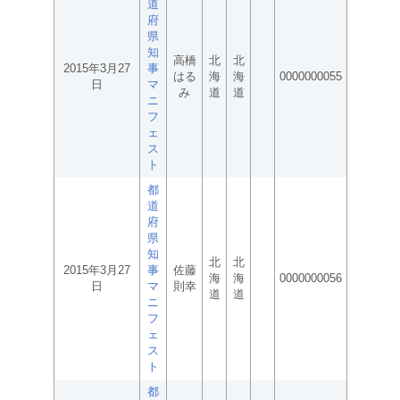
道
府
県
知
高橋
北
北
2015年3月27
事
はる
海
海
0000000055
日
マ
み
道
道
ニ
フ
ェ
ス
ト
都
道
府
県
知
北
北
2015年3月27
事
佐藤
海
海
0000000056
日
マ
則幸
道
道
ニ
フ
ェ
ス
ト
都