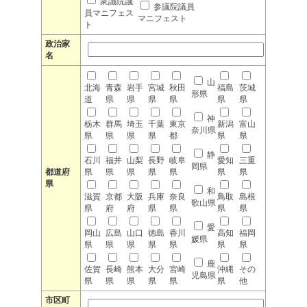
衆議院議
参議院議員
員マニフェス
マニフェスト
ト
政治家
名
山
北海
青森
岩手
宮城
秋田
福島
茨城
形県
道
県
県
県
県
県
県
神
栃木
群馬
埼玉
千葉
東京
新潟
富山
奈川県
県
県
県
県
都
県
県
静
石川
福井
山梨
長野
岐阜
愛知
三重
岡県
都道府
県
県
県
県
県
県
県
県
和
滋賀
京都
大阪
兵庫
奈良
鳥取
島根
歌山県
県
府
府
県
県
県
県
愛
岡山
広島
山口
徳島
香川
高知
福岡
媛県
県
県
県
県
県
県
県
鹿
佐賀
長崎
熊本
大分
宮崎
沖縄
その
児島県
県
県
県
県
県
県
他
市区町