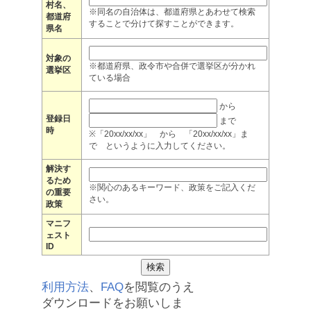
村名、
※同名の自治体は、都道府県とあわせて検索
都道府
することで分けて探すことができます。
県名
対象の
※都道府県、政令市や合併で選挙区が分かれ
選挙区
ている場合
から
登録日
まで
時
※「20xx/xx/xx」 から 「20xx/xx/xx」ま
で というように入力してください。
解決す
るため
※関心のあるキーワード、政策をご記入くだ
の重要
さい。
政策
マニフ
ェスト
ID
利用方法
、
FAQ
を閲覧のうえ
ダウンロードをお願いしま