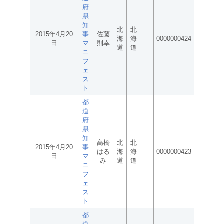
府
県
知
北
北
2015年4月20
事
佐藤
海
海
0000000424
日
マ
則幸
道
道
ニ
フ
ェ
ス
ト
都
道
府
県
知
高橋
北
北
2015年4月20
事
はる
海
海
0000000423
日
マ
み
道
道
ニ
フ
ェ
ス
ト
都