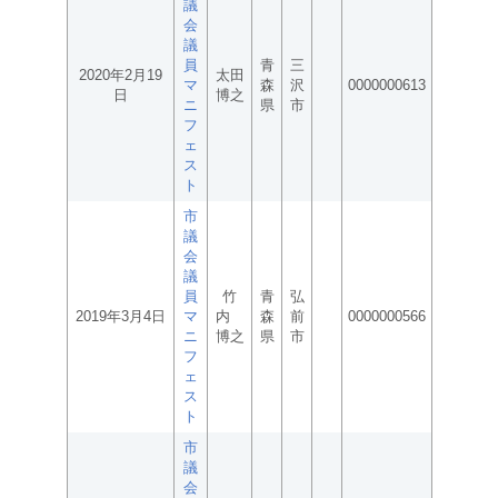
議
会
議
員
青
三
2020年2月19
太田
マ
森
沢
0000000613
日
博之
ニ
県
市
フ
ェ
ス
ト
市
議
会
議
員
竹
青
弘
2019年3月4日
マ
内
森
前
0000000566
ニ
博之
県
市
フ
ェ
ス
ト
市
議
会