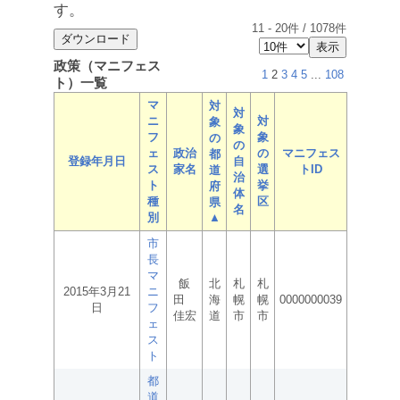
す。
11
-
20
件 /
1078
件
政策（マニフェス
1
2
3
4
5
...
108
ト）一覧
マ
対
対
ニ
対
象
象
フ
象
の
の
ェ
政治
の
マニフェス
都
登録年月日
自
ス
家名
選
トID
道
治
ト
挙
府
体
種
区
県
名
別
▲
市
長
マ
飯
北
札
札
2015年3月21
ニ
田
海
幌
幌
0000000039
日
フ
佳宏
道
市
市
ェ
ス
ト
都
道