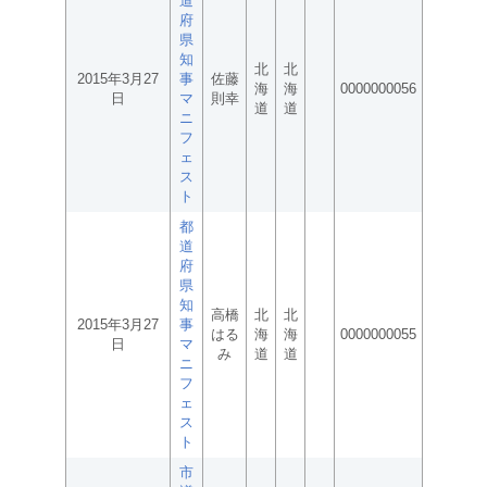
道
府
県
知
北
北
2015年3月27
事
佐藤
海
海
0000000056
日
マ
則幸
道
道
ニ
フ
ェ
ス
ト
都
道
府
県
知
高橋
北
北
2015年3月27
事
はる
海
海
0000000055
日
マ
み
道
道
ニ
フ
ェ
ス
ト
市