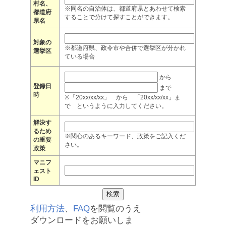
村名、
※同名の自治体は、都道府県とあわせて検索
都道府
することで分けて探すことができます。
県名
対象の
※都道府県、政令市や合併で選挙区が分かれ
選挙区
ている場合
から
登録日
まで
時
※「20xx/xx/xx」 から 「20xx/xx/xx」ま
で というように入力してください。
解決す
るため
※関心のあるキーワード、政策をご記入くだ
の重要
さい。
政策
マニフ
ェスト
ID
利用方法
、
FAQ
を閲覧のうえ
ダウンロードをお願いしま