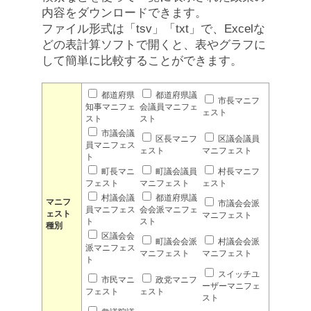
内容をダウンロードできます。
ファイル形式は「tsv」「txt」で、Excelな
どの表計算ソフトで開くと、表やグラフに
して簡単に比較することができます。
都道府県
都道府県議
市長マニフ
知事マニフェ
会議員マニフェ
ェスト
スト
スト
市議会議
区長マニフ
区議会議員
員マニフェス
ェスト
マニフェスト
ト
町長マニ
町議会議員
村長マニフ
フェスト
マニフェスト
ェスト
村議会議
都道府県議
マニフ
市議会会派
員マニフェス
会会派マニフェ
ェスト
マニフェスト
ト
スト
種別
区議会会
町議会会派
村議会会派
派マニフェス
マニフェスト
マニフェスト
ト
スイッチユ
市民マニ
政党マニフ
ーザーマニフェ
フェスト
ェスト
スト