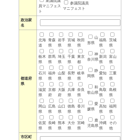
衆議院議
参議院議員
員マニフェス
マニフェスト
ト
政治家
名
山
北海
青森
岩手
宮城
秋田
福島
茨城
形県
道
県
県
県
県
県
県
神
栃木
群馬
埼玉
千葉
東京
新潟
富山
奈川県
県
県
県
県
都
県
県
静
石川
福井
山梨
長野
岐阜
愛知
三重
岡県
都道府
県
県
県
県
県
県
県
県
和
滋賀
京都
大阪
兵庫
奈良
鳥取
島根
歌山県
県
府
府
県
県
県
県
愛
岡山
広島
山口
徳島
香川
高知
福岡
媛県
県
県
県
県
県
県
県
鹿
佐賀
長崎
熊本
大分
宮崎
沖縄
その
児島県
県
県
県
県
県
県
他
市区町