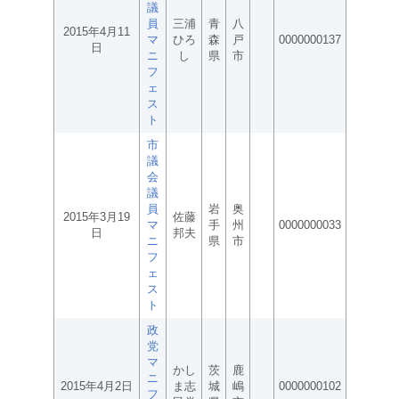
議
員
三浦
青
八
2015年4月11
マ
ひろ
森
戸
0000000137
日
ニ
し
県
市
フ
ェ
ス
ト
市
議
会
議
員
岩
奥
2015年3月19
佐藤
マ
手
州
0000000033
日
邦夫
ニ
県
市
フ
ェ
ス
ト
政
党
マ
かし
茨
鹿
ニ
2015年4月2日
ま志
城
嶋
0000000102
フ