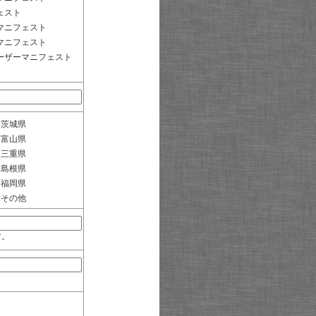
ェスト
マニフェスト
マニフェスト
ーザーマニフェスト
茨城県
富山県
三重県
島根県
福岡県
その他
す。