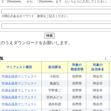
※「20xx/xx/xx」 から 「20xx/xx/xx」まで というように入力してください。
※関心のあるキーワード、政策をご記入ください。
覧のうえダウンロードをお願いします。
覧
1
...
対象の
対象の
マニフェスト種別
政治家名
都道府県
自治体名
市議会議員マニフェスト
小松壮
長野県
岡谷市
市議会議員マニフェスト
藤森弘
長野県
岡谷市
市議会議員マニフェスト
宇野香二
長野県
岡谷市
市議会議員マニフェスト
田村みどり
長野県
岡谷市
市議会議員マニフェスト
酒井和彦
長野県
岡谷市