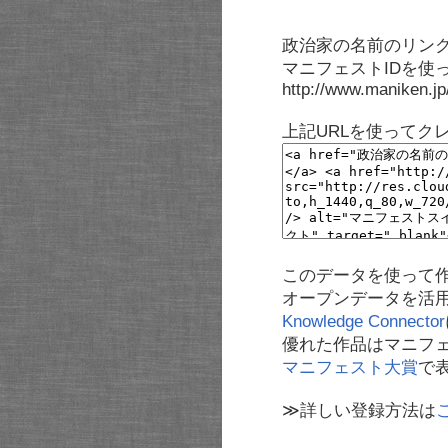
政治家の名前のリンク
マニフェストIDを使
http://www.maniken.j
上記URLを使ってク
このデータを使って
オープンデータを活
Knowledge Connector
優れた作品はマニフ
マニフェスト大賞
で
≫詳しい登録方法は