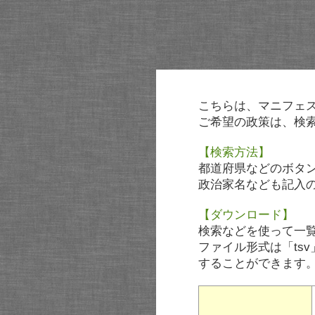
こちらは、マニフェ
ご希望の政策は、検
【検索方法】
都道府県などのボタ
政治家名なども記入
【ダウンロード】
検索などを使って一
ファイル形式は「tsv
することができます