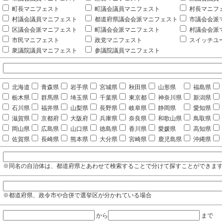
町長マニフェスト
町議会議員マニフェスト
村長マニフ
村議会議員マニフェスト
都道府県議会会派マニフェスト
市議会会派
区議会会派マニフェスト
町議会会派マニフェスト
村議会会派
市民マニフェスト
政党マニフェスト
スイッチユ
衆議院議員マニフェスト
参議院議員マニフェスト
北海道
青森県
岩手県
宮城県
秋田県
山形県
福島県
栃木県
群馬県
埼玉県
千葉県
東京都
神奈川県
新潟県
石川県
福井県
山梨県
長野県
岐阜県
静岡県
愛知県
滋賀県
京都府
大阪府
兵庫県
奈良県
和歌山県
鳥取県
岡山県
広島県
山口県
徳島県
香川県
愛媛県
高知県
佐賀県
長崎県
熊本県
大分県
宮崎県
鹿児島県
沖縄県
※同名の自治体は、都道府県とあわせて検索することで分けて探すことができま
※都道府県、政令市や合併で選挙区が分かれている場合
から
まで