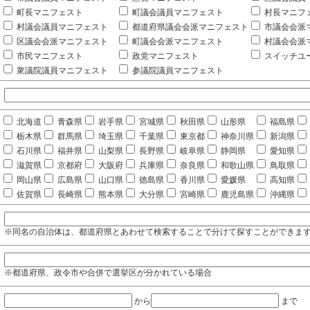
町長マニフェスト
町議会議員マニフェスト
村長マニフ
村議会議員マニフェスト
都道府県議会会派マニフェスト
市議会会派
区議会会派マニフェスト
町議会会派マニフェスト
村議会会派
市民マニフェスト
政党マニフェスト
スイッチユ
衆議院議員マニフェスト
参議院議員マニフェスト
北海道
青森県
岩手県
宮城県
秋田県
山形県
福島県
栃木県
群馬県
埼玉県
千葉県
東京都
神奈川県
新潟県
石川県
福井県
山梨県
長野県
岐阜県
静岡県
愛知県
滋賀県
京都府
大阪府
兵庫県
奈良県
和歌山県
鳥取県
岡山県
広島県
山口県
徳島県
香川県
愛媛県
高知県
佐賀県
長崎県
熊本県
大分県
宮崎県
鹿児島県
沖縄県
※同名の自治体は、都道府県とあわせて検索することで分けて探すことができま
※都道府県、政令市や合併で選挙区が分かれている場合
から
まで