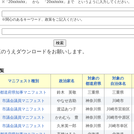
※「20xx/xx/xx」 から 「20xx/xx/xx」まで というように入力してください。
※関心のあるキーワード、政策をご記入ください。
覧のうえダウンロードをお願いします。
覧
対象の
対象の
マニフェスト種別
政治家名
都道府県
自治体名
都道府県知事マニフェスト
鈴木 英敬
三重県
三重県
市議会議員マニフェスト
やなせ吉助
神奈川県
川崎市
市議会議員マニフェスト
渡辺あつ子
神奈川県
川崎市宮前区
市議会議員マニフェスト
かわむら 豊
神奈川県
川崎市中原区
市議会議員マニフェスト
久米英一郎
神奈川県
川崎市幸区