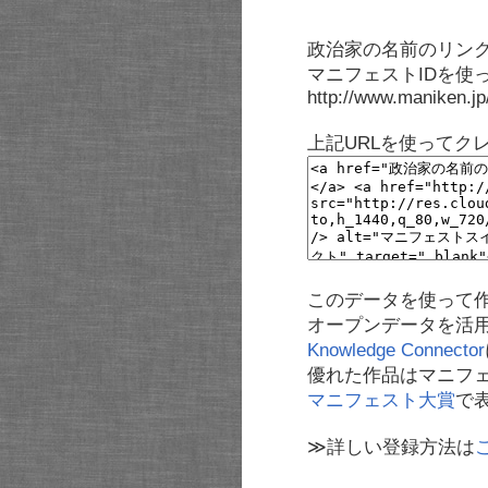
政治家の名前のリンク
マニフェストIDを使
http://www.maniken.j
上記URLを使ってク
このデータを使って
オープンデータを活
Knowledge Connector
優れた作品はマニフ
マニフェスト大賞
で
≫詳しい登録方法は