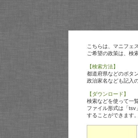
こちらは、マニフェ
ご希望の政策は、検
【検索方法】
都道府県などのボタ
政治家名なども記入
【ダウンロード】
検索などを使って一
ファイル形式は「tsv
することができます