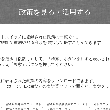
政策を見る・活用する
ストスイッチに登録された政策の一覧です。
索機能で種別や都道府県を選択して探すことができます。
ンを選択（複数可）して、「検索」ボタンを押すと表示され
のうえ「検索」ボタンを押してください。
覧に表示された政策の内容をダウンロードできます。
」「txt」で、Excelなどの表計算ソフトで開くと、表や
。
都道府県知事マニフェスト
都道府県議会議員マニフェスト
市長マニフ
市議会議員マニフェスト
区長マニフェスト
区議会議員