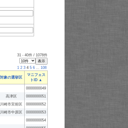
31
-
40
件 /
1078
件
1
2
3
4
5
6
...
108
マニフェス
対象の選挙区
トID ▲
0000000049
高津区
0000000051
川崎市宮前区
0000000052
川崎市中原区
0000000053
0000000054