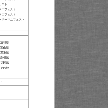
ェスト
マニフェスト
マニフェスト
ーザーマニフェスト
茨城県
富山県
三重県
島根県
福岡県
その他
す。