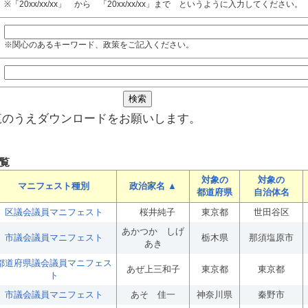
※「20xx/xx/xx」 から 「20xx/xx/xx」まで というように入力してください。
※関心のあるキーワード、政策をご記入ください。
覧のうえダウンロードをお願いします。
覧
対象の
対象の
マニフェスト種別
政治家名 ▲
都道府県
自治体名
区議会議員マニフェスト
桜井純子
東京都
世田谷区
あかつか しげ
市議会議員マニフェスト
栃木県
那須塩原市
あき
都道府県議会議員マニフェス
あぜ上三和子
東京都
東京都
ト
市議会議員マニフェスト
あそ 佳一
神奈川県
秦野市