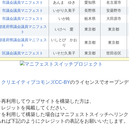
市議会議員マニフェスト
あんま ゆき
愛知県
名古屋市
市議会議員マニフェスト
いがり久美子
長野県
安曇野市
市議会議員マニフェスト
いが純
栃木県
大田原市
都道府県議会議員マニフェス
いけべ 愛
東京都
東京都
ト
都道府県議会議員マニフェス
いしとび かお
東京都
東京都
ト
り
区議会議員マニフェスト
いそだ久美子
東京都
世田谷区
、
クリエイティブコモンズCC-BY
のライセンスでオープンデ
を再利用してウェブサイトを構築した方は、
クレジットを掲載してください。
タを利用して構築した場合はマニフェストスイッチへリンク
あれば下記のようにクレジットの表記をお願いいたします。