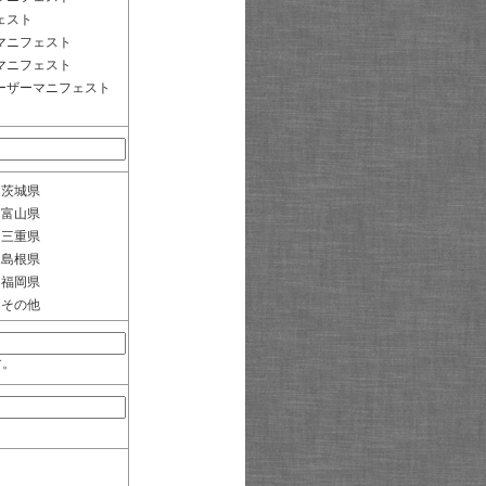
ェスト
マニフェスト
マニフェスト
ーザーマニフェスト
茨城県
富山県
三重県
島根県
福岡県
その他
す。