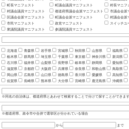
町長マニフェスト
町議会議員マニフェスト
村長マニフ
村議会議員マニフェスト
都道府県議会会派マニフェスト
市議会会派
区議会会派マニフェスト
町議会会派マニフェスト
村議会会派
市民マニフェスト
政党マニフェスト
スイッチユ
衆議院議員マニフェスト
参議院議員マニフェスト
北海道
青森県
岩手県
宮城県
秋田県
山形県
福島県
栃木県
群馬県
埼玉県
千葉県
東京都
神奈川県
新潟県
石川県
福井県
山梨県
長野県
岐阜県
静岡県
愛知県
滋賀県
京都府
大阪府
兵庫県
奈良県
和歌山県
鳥取県
岡山県
広島県
山口県
徳島県
香川県
愛媛県
高知県
佐賀県
長崎県
熊本県
大分県
宮崎県
鹿児島県
沖縄県
※同名の自治体は、都道府県とあわせて検索することで分けて探すことができま
※都道府県、政令市や合併で選挙区が分かれている場合
から
まで