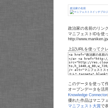
政治家の名前
政治家の名前のリンク
マニフェストIDを使
http://www.maniken.j
上記URLを使ってク
このデータを使って
オープンデータを活
Knowledge Connector
優れた作品はマニフ
マニフェスト大賞
で