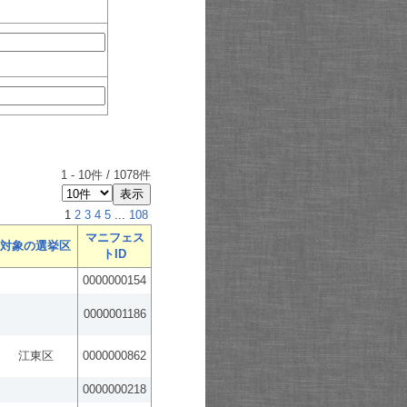
1
-
10
件 /
1078
件
1
2
3
4
5
...
108
マニフェス
対象の選挙区
トID
0000000154
0000001186
江東区
0000000862
0000000218