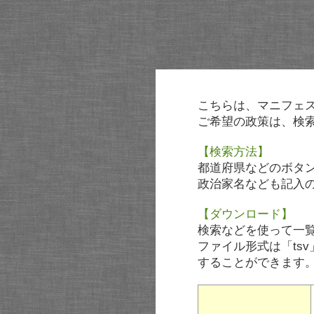
こちらは、マニフェ
ご希望の政策は、検
【検索方法】
都道府県などのボタ
政治家名なども記入
【ダウンロード】
検索などを使って一
ファイル形式は「tsv
することができます