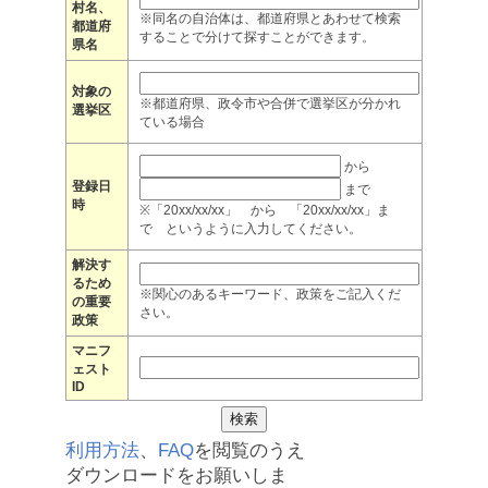
村名、
※同名の自治体は、都道府県とあわせて検索
都道府
することで分けて探すことができます。
県名
対象の
※都道府県、政令市や合併で選挙区が分かれ
選挙区
ている場合
から
登録日
まで
時
※「20xx/xx/xx」 から 「20xx/xx/xx」ま
で というように入力してください。
解決す
るため
※関心のあるキーワード、政策をご記入くだ
の重要
さい。
政策
マニフ
ェスト
ID
利用方法
、
FAQ
を閲覧のうえ
ダウンロードをお願いしま