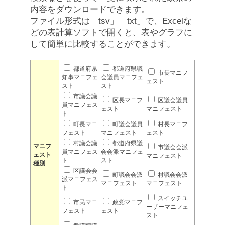
内容をダウンロードできます。
ファイル形式は「tsv」「txt」で、Excelな
どの表計算ソフトで開くと、表やグラフに
して簡単に比較することができます。
都道府県
都道府県議
市長マニフ
知事マニフェ
会議員マニフェ
ェスト
スト
スト
市議会議
区長マニフ
区議会議員
員マニフェス
ェスト
マニフェスト
ト
町長マニ
町議会議員
村長マニフ
フェスト
マニフェスト
ェスト
村議会議
都道府県議
マニフ
市議会会派
員マニフェス
会会派マニフェ
ェスト
マニフェスト
ト
スト
種別
区議会会
町議会会派
村議会会派
派マニフェス
マニフェスト
マニフェスト
ト
スイッチユ
市民マニ
政党マニフ
ーザーマニフェ
フェスト
ェスト
スト