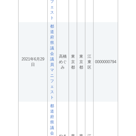
フ
ェ
ス
ト
都
道
府
県
議
会
高橋
東
東
江
2021年6月29
議
めぐ
京
京
東
0000000794
日
員
み
都
都
区
マ
ニ
フ
ェ
ス
ト
都
道
府
県
議
会
やま
東
東
江