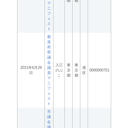
都
都
マ
ニ
フ
ェ
ス
ト
都
道
府
県
議
会
入江
東
東
2021年6月29
議
港
のぶ
京
京
0000000751
日
員
区
こ
都
都
マ
ニ
フ
ェ
ス
ト
市
議
会
議