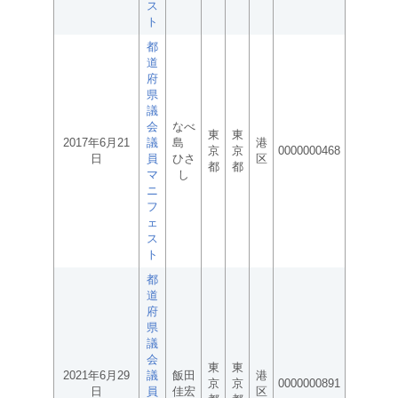
ス
ト
都
道
府
県
議
会
なべ
東
東
2017年6月21
議
島
港
京
京
0000000468
日
員
ひさ
区
都
都
マ
し
ニ
フ
ェ
ス
ト
都
道
府
県
議
会
東
東
2021年6月29
議
飯田
港
京
京
0000000891
日
員
佳宏
区