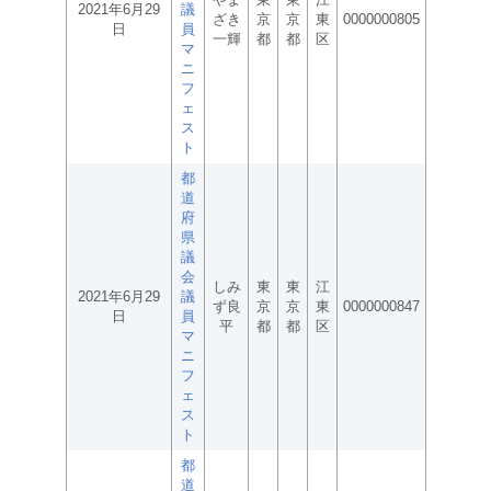
2021年6月29
議
ざき
京
京
東
0000000805
日
員
一輝
都
都
区
マ
ニ
フ
ェ
ス
ト
都
道
府
県
議
会
しみ
東
東
江
2021年6月29
議
ず良
京
京
東
0000000847
日
員
平
都
都
区
マ
ニ
フ
ェ
ス
ト
都
道