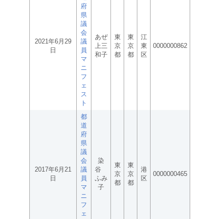
府
県
議
会
あぜ
東
東
江
2021年6月29
議
上三
京
京
東
0000000862
日
員
和子
都
都
区
マ
ニ
フ
ェ
ス
ト
都
道
府
県
議
会
染
東
東
2017年6月21
議
谷
港
京
京
0000000465
日
員
ふみ
区
都
都
マ
子
ニ
フ
ェ