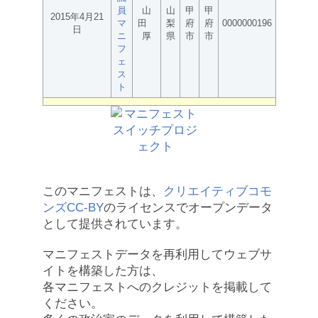
員
山
山
甲
甲
2015年4月21
マ
田
梨
府
府
0000000196
日
ニ
厚
県
市
市
フ
ェ
ス
ト
このマニフェストは、
クリエイティブコモ
ンズCC-BY
のライセンスでオープンデータ
として提供されています。
マニフェストデータを再利用してウェブサ
イトを構築した方は、
各マニフェストへのクレジットを掲載して
ください。