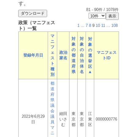
す。
81
-
90
件 /
1078
件
政策（マニフェス
1
...
7
8
9
10
11
...
108
ト）一覧
マ
対
対
対
ニ
象
象
象
フ
の
の
の
ェ
政治
マニフェス
登録年月日
都
自
選
ス
家名
トID
道
治
挙
ト
府
体
区
種
県
名
▲
別
都
道
府
県
議
会
細田
東
東
江
2021年6月29
議
いさ
京
京
東
0000000776
日
員
む
都
都
区
マ
ニ