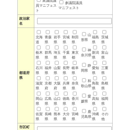
衆議院議
参議院議員
員マニフェス
マニフェスト
ト
政治家
名
山
北海
青森
岩手
宮城
秋田
福島
茨城
形県
道
県
県
県
県
県
県
神
栃木
群馬
埼玉
千葉
東京
新潟
富山
奈川県
県
県
県
県
都
県
県
静
石川
福井
山梨
長野
岐阜
愛知
三重
岡県
都道府
県
県
県
県
県
県
県
県
和
滋賀
京都
大阪
兵庫
奈良
鳥取
島根
歌山県
県
府
府
県
県
県
県
愛
岡山
広島
山口
徳島
香川
高知
福岡
媛県
県
県
県
県
県
県
県
鹿
佐賀
長崎
熊本
大分
宮崎
沖縄
その
児島県
県
県
県
県
県
県
他
市区町