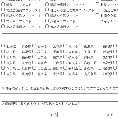
町長マニフェスト
町議会議員マニフェスト
村長マニフ
村議会議員マニフェスト
都道府県議会会派マニフェスト
市議会会派
区議会会派マニフェスト
町議会会派マニフェスト
村議会会派
市民マニフェスト
政党マニフェスト
スイッチユ
衆議院議員マニフェスト
参議院議員マニフェスト
北海道
青森県
岩手県
宮城県
秋田県
山形県
福島県
栃木県
群馬県
埼玉県
千葉県
東京都
神奈川県
新潟県
石川県
福井県
山梨県
長野県
岐阜県
静岡県
愛知県
滋賀県
京都府
大阪府
兵庫県
奈良県
和歌山県
鳥取県
岡山県
広島県
山口県
徳島県
香川県
愛媛県
高知県
佐賀県
長崎県
熊本県
大分県
宮崎県
鹿児島県
沖縄県
※同名の自治体は、都道府県とあわせて検索することで分けて探すことができま
※都道府県、政令市や合併で選挙区が分かれている場合
から
まで