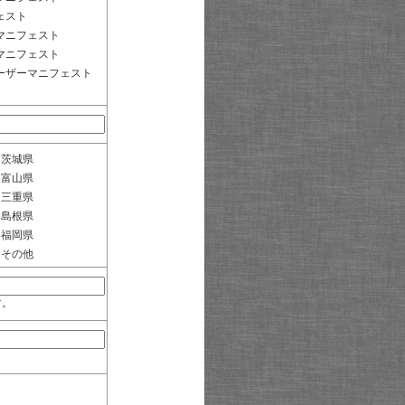
ェスト
マニフェスト
マニフェスト
ーザーマニフェスト
茨城県
富山県
三重県
島根県
福岡県
その他
す。