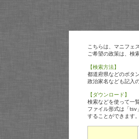
こちらは、マニフェ
ご希望の政策は、検
【検索方法】
都道府県などのボタ
政治家名なども記入
【ダウンロード】
検索などを使って一
ファイル形式は「tsv
することができます