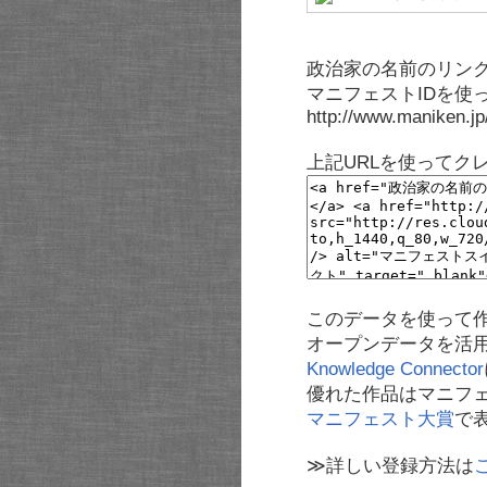
政治家の名前のリンク
マニフェストIDを使
http://www.maniken.j
上記URLを使ってク
このデータを使って
オープンデータを活
Knowledge Connector
優れた作品はマニフ
マニフェスト大賞
で
≫詳しい登録方法は