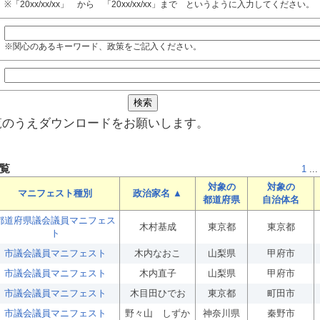
※「20xx/xx/xx」 から 「20xx/xx/xx」まで というように入力してください。
※関心のあるキーワード、政策をご記入ください。
覧のうえダウンロードをお願いします。
覧
1
...
対象の
対象の
マニフェスト種別
政治家名 ▲
都道府県
自治体名
都道府県議会議員マニフェス
木村基成
東京都
東京都
ト
市議会議員マニフェスト
木内なおこ
山梨県
甲府市
市議会議員マニフェスト
木内直子
山梨県
甲府市
市議会議員マニフェスト
木目田ひでお
東京都
町田市
市議会議員マニフェスト
野々山 しずか
神奈川県
秦野市