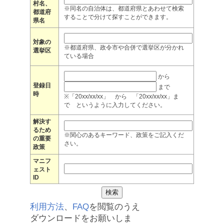
村名、
※同名の自治体は、都道府県とあわせて検索
都道府
することで分けて探すことができます。
県名
対象の
※都道府県、政令市や合併で選挙区が分かれ
選挙区
ている場合
から
登録日
まで
時
※「20xx/xx/xx」 から 「20xx/xx/xx」ま
で というように入力してください。
解決す
るため
※関心のあるキーワード、政策をご記入くだ
の重要
さい。
政策
マニフ
ェスト
ID
利用方法
、
FAQ
を閲覧のうえ
ダウンロードをお願いしま