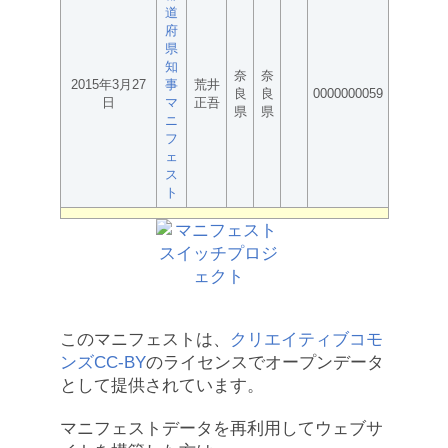
道
府
県
知
奈
奈
2015年3月27
事
荒井
良
良
0000000059
日
マ
正吾
県
県
ニ
フ
ェ
ス
ト
このマニフェストは、
クリエイティブコモ
ンズCC-BY
のライセンスでオープンデータ
として提供されています。
マニフェストデータを再利用してウェブサ