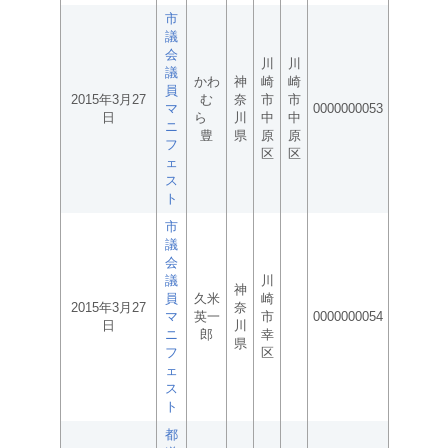
市
議
会
川
川
議
かわ
神
崎
崎
員
2015年3月27
む
奈
市
市
マ
0000000053
日
ら
川
中
中
ニ
豊
県
原
原
フ
区
区
ェ
ス
ト
市
議
会
議
川
神
員
久米
崎
2015年3月27
奈
マ
英一
市
0000000054
日
川
ニ
郎
幸
県
フ
区
ェ
ス
ト
都