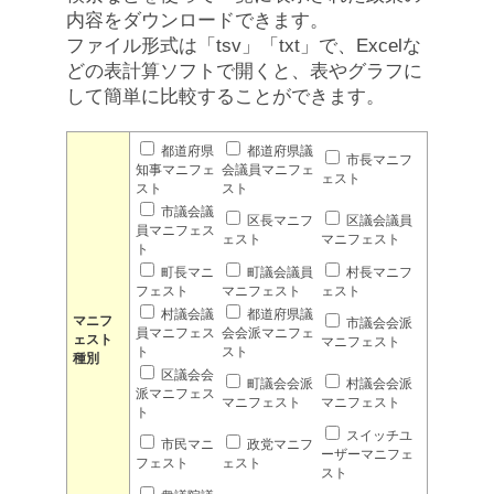
内容をダウンロードできます。
ファイル形式は「tsv」「txt」で、Excelな
どの表計算ソフトで開くと、表やグラフに
して簡単に比較することができます。
都道府県
都道府県議
市長マニフ
知事マニフェ
会議員マニフェ
ェスト
スト
スト
市議会議
区長マニフ
区議会議員
員マニフェス
ェスト
マニフェスト
ト
町長マニ
町議会議員
村長マニフ
フェスト
マニフェスト
ェスト
村議会議
都道府県議
マニフ
市議会会派
員マニフェス
会会派マニフェ
ェスト
マニフェスト
ト
スト
種別
区議会会
町議会会派
村議会会派
派マニフェス
マニフェスト
マニフェスト
ト
スイッチユ
市民マニ
政党マニフ
ーザーマニフェ
フェスト
ェスト
スト