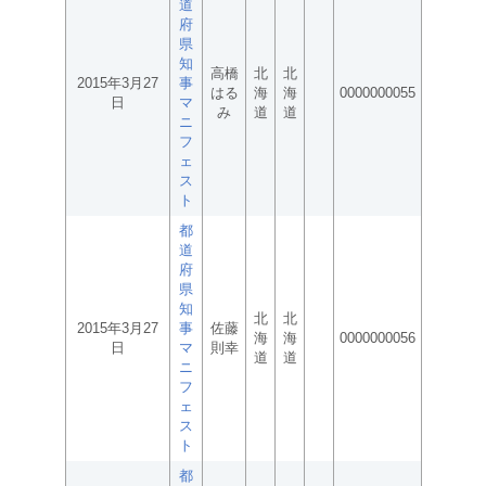
道
府
県
知
高橋
北
北
2015年3月27
事
はる
海
海
0000000055
日
マ
み
道
道
ニ
フ
ェ
ス
ト
都
道
府
県
知
北
北
2015年3月27
事
佐藤
海
海
0000000056
日
マ
則幸
道
道
ニ
フ
ェ
ス
ト
都