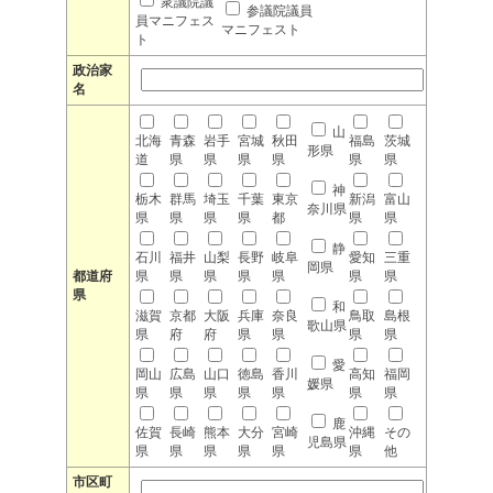
衆議院議
参議院議員
員マニフェス
マニフェスト
ト
政治家
名
山
北海
青森
岩手
宮城
秋田
福島
茨城
形県
道
県
県
県
県
県
県
神
栃木
群馬
埼玉
千葉
東京
新潟
富山
奈川県
県
県
県
県
都
県
県
静
石川
福井
山梨
長野
岐阜
愛知
三重
岡県
都道府
県
県
県
県
県
県
県
県
和
滋賀
京都
大阪
兵庫
奈良
鳥取
島根
歌山県
県
府
府
県
県
県
県
愛
岡山
広島
山口
徳島
香川
高知
福岡
媛県
県
県
県
県
県
県
県
鹿
佐賀
長崎
熊本
大分
宮崎
沖縄
その
児島県
県
県
県
県
県
県
他
市区町