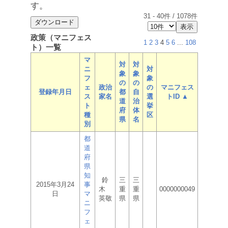
す。
31
-
40
件 /
1078
件
政策（マニフェス
1
2
3
4
5
6
...
108
ト）一覧
マ
対
対
ニ
対
象
象
フ
象
の
の
ェ
政治
の
マニフェス
登録年月日
都
自
ス
家名
選
トID ▲
道
治
ト
挙
府
体
種
区
県
名
別
都
道
府
県
知
鈴
三
三
2015年3月24
事
木
重
重
0000000049
日
マ
英敬
県
県
ニ
フ
ェ