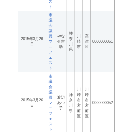
ス
ト
市
議
会
議
神
員
やな
川
高
2015年3月26
奈
マ
せ吉
崎
津
0000000051
日
川
ニ
助
市
区
県
フ
ェ
ス
ト
市
議
会
川
川
議
神
崎
崎
員
渡辺
2015年3月26
奈
市
市
マ
あつ
0000000052
日
川
宮
宮
ニ
子
県
前
前
フ
区
区
ェ
ス
ト