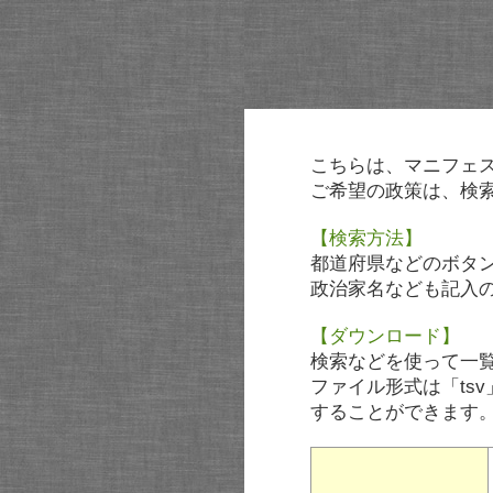
こちらは、マニフェ
ご希望の政策は、検
【検索方法】
都道府県などのボタ
政治家名なども記入
【ダウンロード】
検索などを使って一
ファイル形式は「tsv
することができます