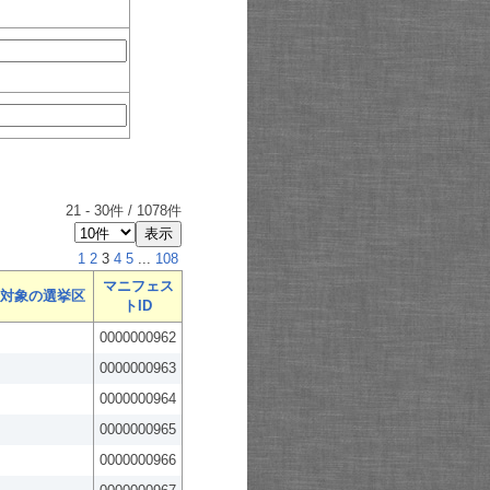
21
-
30
件 /
1078
件
1
2
3
4
5
...
108
マニフェス
対象の選挙区
トID
0000000962
0000000963
0000000964
0000000965
0000000966