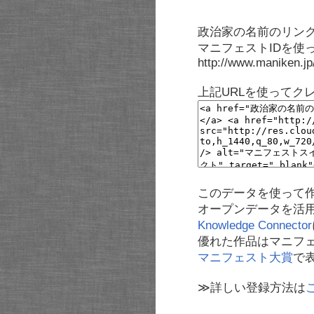
政治家の名前のリンク
マニフェストIDを使
http://www.maniken.j
上記URLを使ってク
このデータを使って
オープンデータを活
Knowledge Connector
優れた作品はマニフ
マニフェスト大賞
で
≫詳しい登録方法は