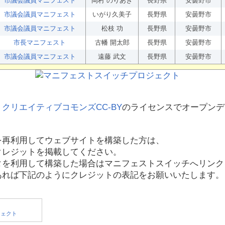
市議会議員マニフェスト
岡村 のりあき
長野県
安曇野市
市議会議員マニフェスト
いがり久美子
長野県
安曇野市
市議会議員マニフェスト
松枝 功
長野県
安曇野市
市長マニフェスト
古幡 開太郎
長野県
安曇野市
市議会議員マニフェスト
遠藤 武文
長野県
安曇野市
、
クリエイティブコモンズCC-BY
のライセンスでオープンデ
を再利用してウェブサイトを構築した方は、
クレジットを掲載してください。
タを利用して構築した場合はマニフェストスイッチへリンク
あれば下記のようにクレジットの表記をお願いいたします。