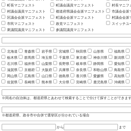
町長マニフェスト
町議会議員マニフェスト
村長マニフ
村議会議員マニフェスト
都道府県議会会派マニフェスト
市議会会派
区議会会派マニフェスト
町議会会派マニフェスト
村議会会派
市民マニフェスト
政党マニフェスト
スイッチユ
衆議院議員マニフェスト
参議院議員マニフェスト
北海道
青森県
岩手県
宮城県
秋田県
山形県
福島県
栃木県
群馬県
埼玉県
千葉県
東京都
神奈川県
新潟県
石川県
福井県
山梨県
長野県
岐阜県
静岡県
愛知県
滋賀県
京都府
大阪府
兵庫県
奈良県
和歌山県
鳥取県
岡山県
広島県
山口県
徳島県
香川県
愛媛県
高知県
佐賀県
長崎県
熊本県
大分県
宮崎県
鹿児島県
沖縄県
※同名の自治体は、都道府県とあわせて検索することで分けて探すことができま
※都道府県、政令市や合併で選挙区が分かれている場合
から
まで