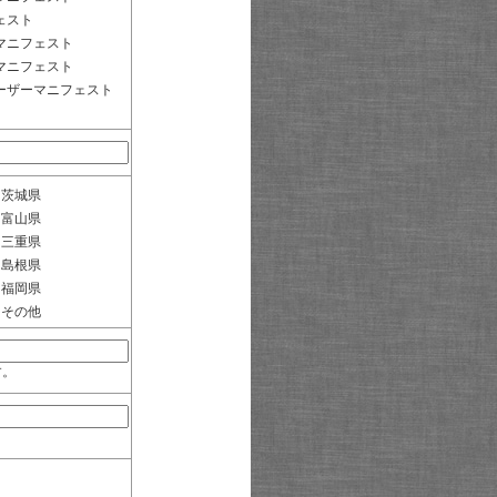
ェスト
マニフェスト
マニフェスト
ーザーマニフェスト
茨城県
富山県
三重県
島根県
福岡県
その他
す。