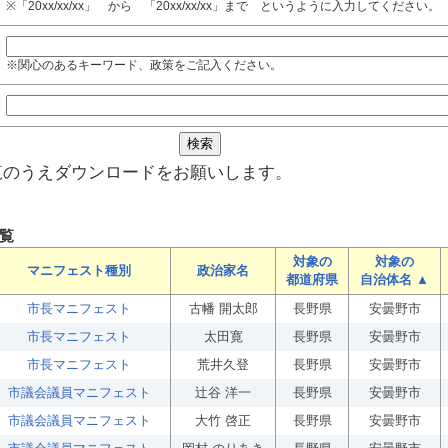
※「20xx/xx/xx」 から 「20xx/xx/xx」まで というように入力してください。
※関心のあるキーワード、政策をご記入ください。
覧のうえダウンロードをお願いします。
覧
対象の
対象の
マニフェスト種別
政治家名
都道府県
自治体名 ▲
市長マニフェスト
古幡 開太郎
長野県
安曇野市
市長マニフェスト
太田寛
長野県
安曇野市
市長マニフェスト
荒井久登
長野県
安曇野市
市議会議員マニフェスト
辻谷 洋一
長野県
安曇野市
市議会議員マニフェスト
大竹 啓正
長野県
安曇野市