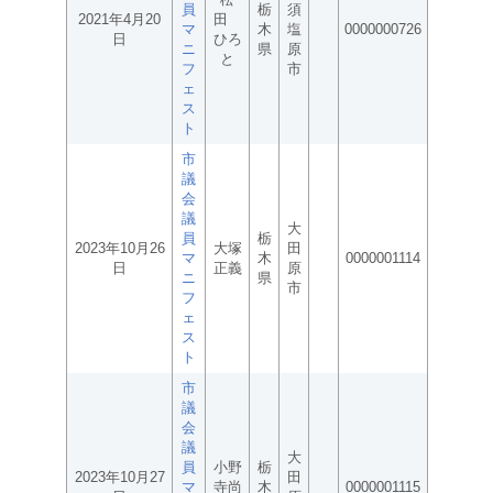
員
栃
須
2021年4月20
田
マ
木
塩
0000000726
日
ひろ
ニ
県
原
と
フ
市
ェ
ス
ト
市
議
会
議
大
員
栃
2023年10月26
大塚
田
マ
木
0000001114
日
正義
原
ニ
県
市
フ
ェ
ス
ト
市
議
会
議
大
員
小野
栃
2023年10月27
田
マ
寺尚
木
0000001115