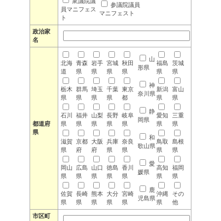
衆議院議
参議院議員
員マニフェス
マニフェスト
ト
政治家
名
山
北海
青森
岩手
宮城
秋田
福島
茨城
形県
道
県
県
県
県
県
県
神
栃木
群馬
埼玉
千葉
東京
新潟
富山
奈川県
県
県
県
県
都
県
県
静
石川
福井
山梨
長野
岐阜
愛知
三重
岡県
都道府
県
県
県
県
県
県
県
県
和
滋賀
京都
大阪
兵庫
奈良
鳥取
島根
歌山県
県
府
府
県
県
県
県
愛
岡山
広島
山口
徳島
香川
高知
福岡
媛県
県
県
県
県
県
県
県
鹿
佐賀
長崎
熊本
大分
宮崎
沖縄
その
児島県
県
県
県
県
県
県
他
市区町