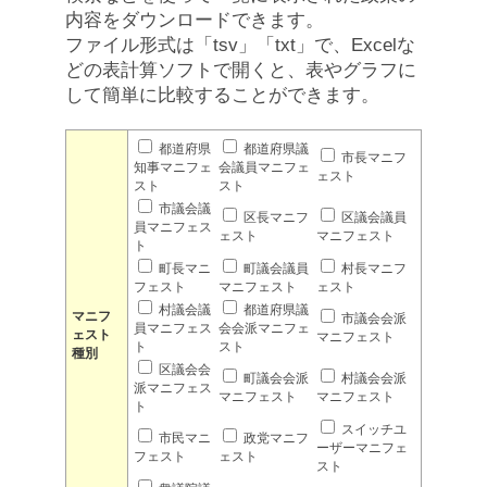
内容をダウンロードできます。
ファイル形式は「tsv」「txt」で、Excelな
どの表計算ソフトで開くと、表やグラフに
して簡単に比較することができます。
都道府県
都道府県議
市長マニフ
知事マニフェ
会議員マニフェ
ェスト
スト
スト
市議会議
区長マニフ
区議会議員
員マニフェス
ェスト
マニフェスト
ト
町長マニ
町議会議員
村長マニフ
フェスト
マニフェスト
ェスト
村議会議
都道府県議
マニフ
市議会会派
員マニフェス
会会派マニフェ
ェスト
マニフェスト
ト
スト
種別
区議会会
町議会会派
村議会会派
派マニフェス
マニフェスト
マニフェスト
ト
スイッチユ
市民マニ
政党マニフ
ーザーマニフェ
フェスト
ェスト
スト