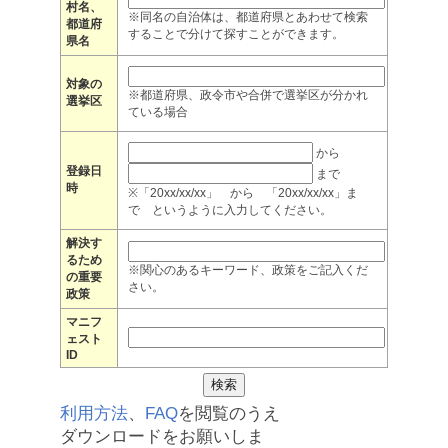
村名、
※同名の自治体は、都道府県とあわせて検索
都道府
することで分けて探すことができます。
県名
対象の
※都道府県、政令市や合併で選挙区が分かれ
選挙区
ている場合
から
登録日
まで
時
※「20xx/xx/xx」 から 「20xx/xx/xx」ま
で というように入力してください。
解決す
るため
※関心のあるキーワード、政策をご記入くだ
の重要
さい。
政策
マニフ
ェスト
ID
利用方法
、
FAQ
を閲覧のうえ
ダウンロードをお願いしま