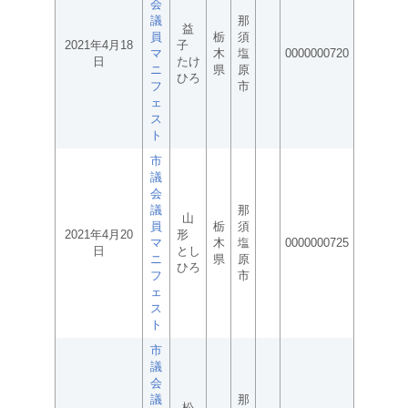
会
議
那
益
員
栃
須
2021年4月18
子
マ
木
塩
0000000720
日
たけ
ニ
県
原
ひろ
フ
市
ェ
ス
ト
市
議
会
議
那
山
員
栃
須
2021年4月20
形
マ
木
塩
0000000725
日
とし
ニ
県
原
ひろ
フ
市
ェ
ス
ト
市
議
会
議
那
松