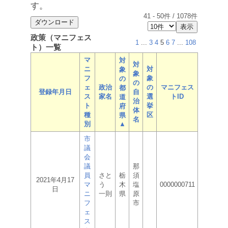
す。
41
-
50
件 /
1078
件
政策（マニフェス
1
...
3
4
5
6
7
...
108
ト）一覧
マ
対
対
ニ
対
象
象
フ
象
の
の
ェ
政治
の
マニフェス
都
登録年月日
自
ス
家名
選
トID
道
治
ト
挙
府
体
種
区
県
名
別
▲
市
議
会
議
那
員
さと
栃
須
2021年4月17
マ
う
木
塩
0000000711
日
ニ
一則
県
原
フ
市
ェ
ス