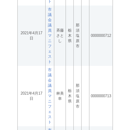
ト
市
議
会
議
那
員
斉藤
栃
須
2021年4月17
マ
さと
木
塩
0000000712
日
ニ
し
県
原
フ
市
ェ
ス
ト
市
議
会
議
那
員
栃
須
2021年4月17
林美
マ
木
塩
0000000713
日
幸
ニ
県
原
フ
市
ェ
ス
ト