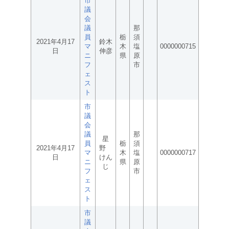
市
議
会
議
那
員
栃
須
2021年4月17
鈴木
マ
木
塩
0000000715
日
伸彦
ニ
県
原
フ
市
ェ
ス
ト
市
議
会
議
那
星
員
栃
須
2021年4月17
野
マ
木
塩
0000000717
日
けん
ニ
県
原
じ
フ
市
ェ
ス
ト
市
議