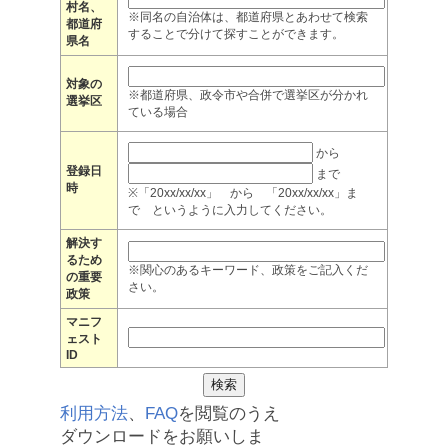
村名、
※同名の自治体は、都道府県とあわせて検索
都道府
することで分けて探すことができます。
県名
対象の
※都道府県、政令市や合併で選挙区が分かれ
選挙区
ている場合
から
登録日
まで
時
※「20xx/xx/xx」 から 「20xx/xx/xx」ま
で というように入力してください。
解決す
るため
※関心のあるキーワード、政策をご記入くだ
の重要
さい。
政策
マニフ
ェスト
ID
利用方法
、
FAQ
を閲覧のうえ
ダウンロードをお願いしま