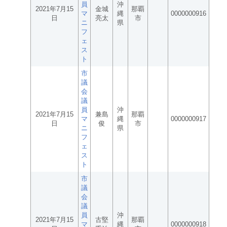
員
沖
2021年7月15
金城
那覇
マ
縄
0000000916
日
亮太
市
ニ
県
フ
ェ
ス
ト
市
議
会
議
員
沖
2021年7月15
兼島
那覇
マ
縄
0000000917
日
俊
市
ニ
県
フ
ェ
ス
ト
市
議
会
議
員
沖
2021年7月15
古堅
那覇
マ
縄
0000000918