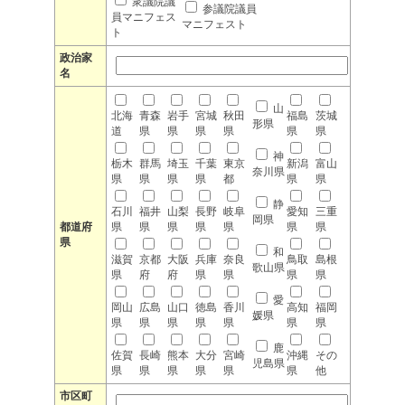
衆議院議
参議院議員
員マニフェス
マニフェスト
ト
政治家
名
山
北海
青森
岩手
宮城
秋田
福島
茨城
形県
道
県
県
県
県
県
県
神
栃木
群馬
埼玉
千葉
東京
新潟
富山
奈川県
県
県
県
県
都
県
県
静
石川
福井
山梨
長野
岐阜
愛知
三重
岡県
都道府
県
県
県
県
県
県
県
県
和
滋賀
京都
大阪
兵庫
奈良
鳥取
島根
歌山県
県
府
府
県
県
県
県
愛
岡山
広島
山口
徳島
香川
高知
福岡
媛県
県
県
県
県
県
県
県
鹿
佐賀
長崎
熊本
大分
宮崎
沖縄
その
児島県
県
県
県
県
県
県
他
市区町