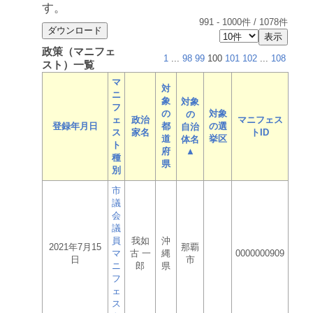
す。
991
-
1000
件 /
1078
件
政策（マニフェ
1
...
98
99
100
101
102
...
108
スト）一覧
マ
対
ニ
象
対象
フ
の
対象
の
ェ
政治
マニフェス
登録年月日
都
の選
自治
ス
家名
トID
道
挙区
体名
ト
府
▲
種
県
別
市
議
会
議
員
我如
沖
2021年7月15
那覇
マ
古 一
縄
0000000909
日
市
ニ
郎
県
フ
ェ
ス