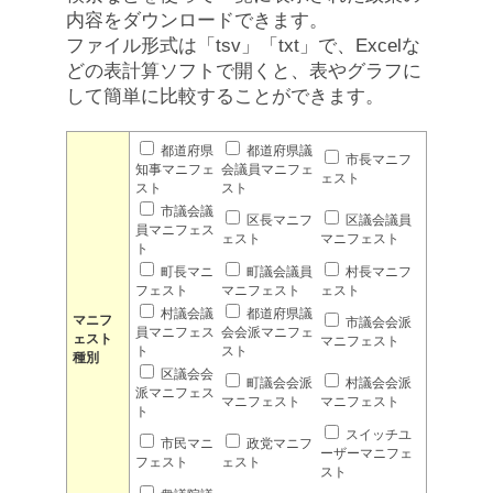
内容をダウンロードできます。
ファイル形式は「tsv」「txt」で、Excelな
どの表計算ソフトで開くと、表やグラフに
して簡単に比較することができます。
都道府県
都道府県議
市長マニフ
知事マニフェ
会議員マニフェ
ェスト
スト
スト
市議会議
区長マニフ
区議会議員
員マニフェス
ェスト
マニフェスト
ト
町長マニ
町議会議員
村長マニフ
フェスト
マニフェスト
ェスト
村議会議
都道府県議
マニフ
市議会会派
員マニフェス
会会派マニフェ
ェスト
マニフェスト
ト
スト
種別
区議会会
町議会会派
村議会会派
派マニフェス
マニフェスト
マニフェスト
ト
スイッチユ
市民マニ
政党マニフ
ーザーマニフェ
フェスト
ェスト
スト