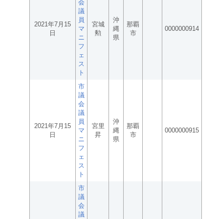
会
議
員
沖
2021年7月15
宮城
那覇
マ
縄
0000000914
日
勲
市
ニ
県
フ
ェ
ス
ト
市
議
会
議
員
沖
2021年7月15
宮里
那覇
マ
縄
0000000915
日
昇
市
ニ
県
フ
ェ
ス
ト
市
議
会
議