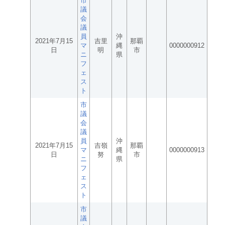
市
議
会
議
員
沖
2021年7月15
吉里
那覇
マ
縄
0000000912
日
明
市
ニ
県
フ
ェ
ス
ト
市
議
会
議
員
沖
2021年7月15
吉嶺
那覇
マ
縄
0000000913
日
努
市
ニ
県
フ
ェ
ス
ト
市
議