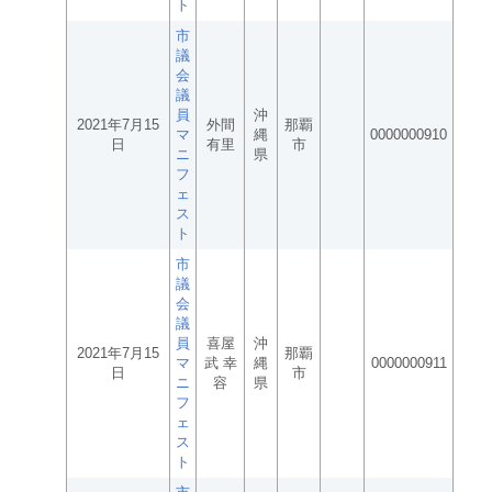
ト
市
議
会
議
員
沖
2021年7月15
外間
那覇
マ
縄
0000000910
日
有里
市
ニ
県
フ
ェ
ス
ト
市
議
会
議
員
喜屋
沖
2021年7月15
那覇
マ
武 幸
縄
0000000911
日
市
ニ
容
県
フ
ェ
ス
ト