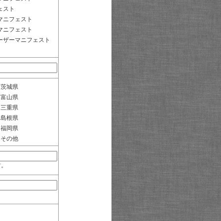
ェスト
マニフェスト
マニフェスト
ーザーマニフェスト
茨城県
富山県
三重県
島根県
福岡県
その他
す。