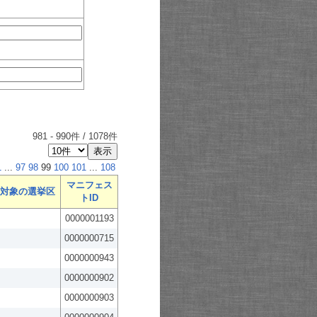
981
-
990
件 /
1078
件
1
...
97
98
99
100
101
...
108
マニフェス
対象の選挙区
トID
0000001193
0000000715
0000000943
0000000902
0000000903