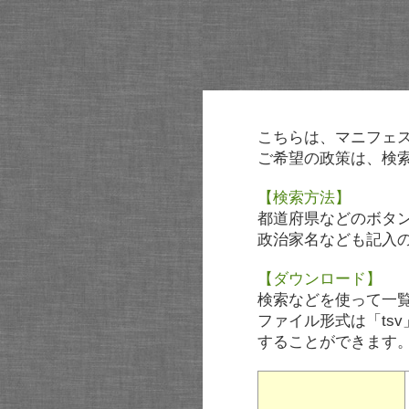
こちらは、マニフェ
ご希望の政策は、検
【検索方法】
都道府県などのボタ
政治家名なども記入
【ダウンロード】
検索などを使って一
ファイル形式は「tsv
することができます