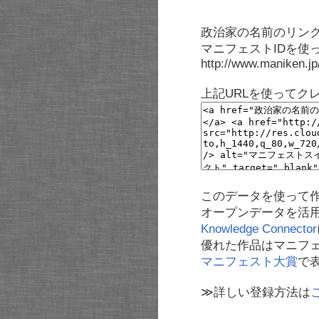
政治家の名前のリンク
マニフェストIDを使
http://www.maniken.j
上記URLを使ってク
このデータを使って
オープンデータを活
Knowledge Connector
優れた作品はマニフ
マニフェスト大賞
で
≫詳しい登録方法は