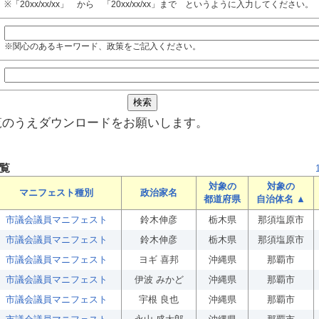
※「20xx/xx/xx」 から 「20xx/xx/xx」まで というように入力してください。
※関心のあるキーワード、政策をご記入ください。
覧のうえダウンロードをお願いします。
覧
対象の
対象の
マニフェスト種別
政治家名
都道府県
自治体名 ▲
市議会議員マニフェスト
鈴木伸彦
栃木県
那須塩原市
市議会議員マニフェスト
鈴木伸彦
栃木県
那須塩原市
市議会議員マニフェスト
ヨギ 喜邦
沖縄県
那覇市
市議会議員マニフェスト
伊波 みかど
沖縄県
那覇市
市議会議員マニフェスト
宇根 良也
沖縄県
那覇市