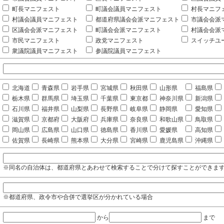
町長マニフェスト
町議会議員マニフェスト
村長マニフ
村議会議員マニフェスト
都道府県議会会派マニフェスト
市議会会派
区議会会派マニフェスト
町議会会派マニフェスト
村議会会派
市民マニフェスト
政党マニフェスト
スイッチユ
衆議院議員マニフェスト
参議院議員マニフェスト
北海道
青森県
岩手県
宮城県
秋田県
山形県
福島県
栃木県
群馬県
埼玉県
千葉県
東京都
神奈川県
新潟県
石川県
福井県
山梨県
長野県
岐阜県
静岡県
愛知県
滋賀県
京都府
大阪府
兵庫県
奈良県
和歌山県
鳥取県
岡山県
広島県
山口県
徳島県
香川県
愛媛県
高知県
佐賀県
長崎県
熊本県
大分県
宮崎県
鹿児島県
沖縄県
※同名の自治体は、都道府県とあわせて検索することで分けて探すことができま
※都道府県、政令市や合併で選挙区が分かれている場合
から
まで