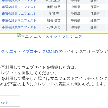
市議会議員マニフェスト
永山 盛太郎
沖縄県
那覇市
市議会議員マニフェスト
奥間 綾乃
沖縄県
那覇市
市議会議員マニフェスト
奥間 亮
沖縄県
那覇市
市議会議員マニフェスト
翁長 俊英
沖縄県
那覇市
市議会議員マニフェスト
花城 典史
沖縄県
那覇市
、
クリエイティブコモンズCC-BY
のライセンスでオープンデ
を再利用してウェブサイトを構築した方は、
クレジットを掲載してください。
タを利用して構築した場合はマニフェストスイッチへリンク
あれば下記のようにクレジットの表記をお願いいたします。