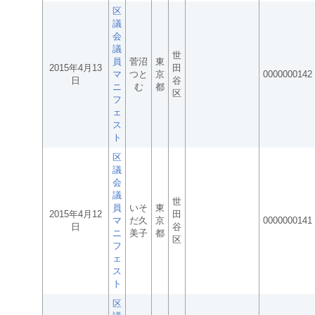
区
議
会
議
世
員
菅沼
東
2015年4月13
田
マ
つと
京
0000000142
日
谷
ニ
む
都
区
フ
ェ
ス
ト
区
議
会
議
世
員
いそ
東
2015年4月12
田
マ
だ久
京
0000000141
日
谷
ニ
美子
都
区
フ
ェ
ス
ト
区