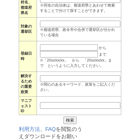
村名、
※同名の自治体は、都道府県とあわせて検索
都道府
することで分けて探すことができます。
県名
対象の
※都道府県、政令市や合併で選挙区が分かれ
選挙区
ている場合
から
登録日
まで
時
※「20xx/xx/xx」 から 「20xx/xx/xx」ま
で というように入力してください。
解決す
るため
※関心のあるキーワード、政策をご記入くだ
の重要
さい。
政策
マニフ
ェスト
ID
利用方法
、
FAQ
を閲覧のう
えダウンロードをお願い