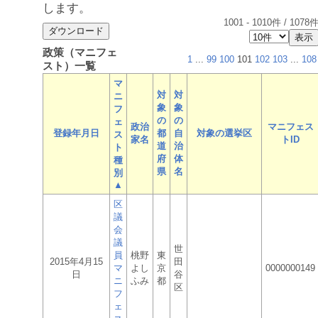
します。
1001
-
1010
件 /
1078
政策（マニフェ
1
...
99
100
101
102
103
...
108
スト）一覧
マ
対
対
ニ
象
象
フ
の
の
ェ
政治
マニフェス
登録年月日
都
自
対象の選挙区
ス
家名
トID
道
治
ト
府
体
種
県
名
別
▲
区
議
会
議
世
員
桃野
東
2015年4月15
田
マ
よし
京
0000000149
日
谷
ニ
ふみ
都
区
フ
ェ