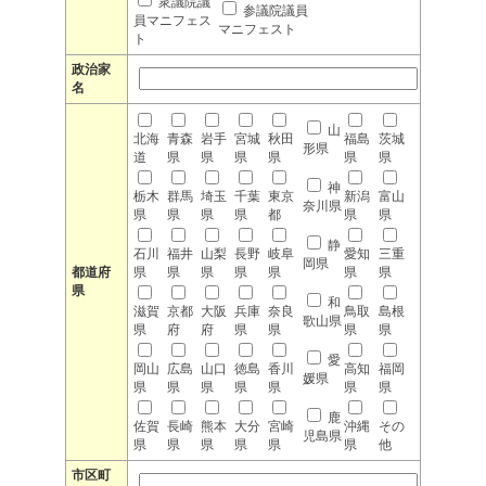
衆議院議
参議院議員
員マニフェス
マニフェスト
ト
政治家
名
山
北海
青森
岩手
宮城
秋田
福島
茨城
形県
道
県
県
県
県
県
県
神
栃木
群馬
埼玉
千葉
東京
新潟
富山
奈川県
県
県
県
県
都
県
県
静
石川
福井
山梨
長野
岐阜
愛知
三重
岡県
都道府
県
県
県
県
県
県
県
県
和
滋賀
京都
大阪
兵庫
奈良
鳥取
島根
歌山県
県
府
府
県
県
県
県
愛
岡山
広島
山口
徳島
香川
高知
福岡
媛県
県
県
県
県
県
県
県
鹿
佐賀
長崎
熊本
大分
宮崎
沖縄
その
児島県
県
県
県
県
県
県
他
市区町