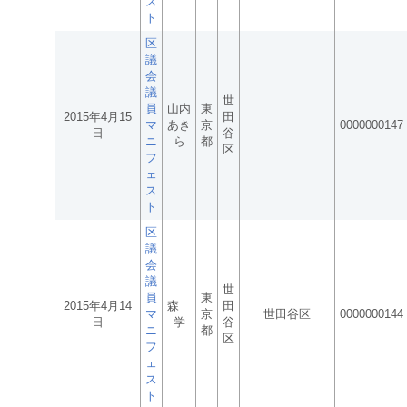
ス
ト
区
議
会
議
世
員
山内
東
2015年4月15
田
マ
あき
京
0000000147
日
谷
ニ
ら
都
区
フ
ェ
ス
ト
区
議
会
議
世
員
東
2015年4月14
森
田
マ
京
世田谷区
0000000144
日
学
谷
ニ
都
区
フ
ェ
ス
ト