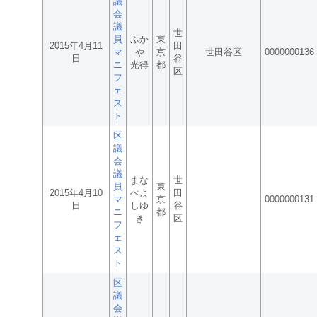
議
会
議
世
員
ふか
東
2015年4月11
田
マ
や
京
世田谷区
0000000136
日
谷
ニ
光得
都
区
フ
ェ
ス
ト
区
議
会
議
まな
世
員
東
2015年4月10
べよ
田
マ
京
0000000131
日
しゆ
谷
ニ
都
き
区
フ
ェ
ス
ト
区
議
会