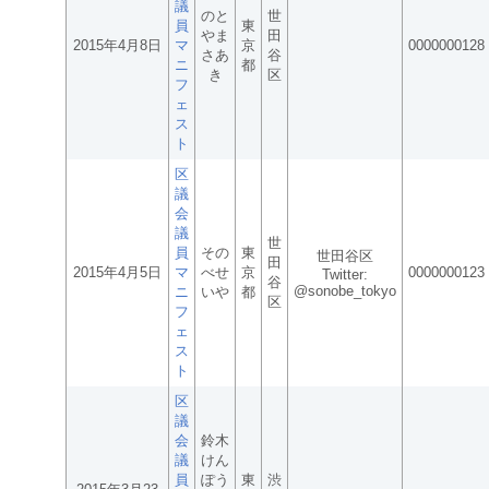
議
のと
世
員
東
やま
田
2015年4月8日
マ
京
0000000128
さあ
谷
ニ
都
き
区
フ
ェ
ス
ト
区
議
会
議
世
員
その
東
世田谷区
田
2015年4月5日
マ
べせ
京
0000000123
Twitter:
谷
@sonobe_tokyo
ニ
いや
都
区
フ
ェ
ス
ト
区
議
会
鈴木
議
けん
員
ぽう
東
渋