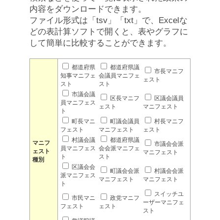
内容をダウンロードできます。
ファイル形式は「tsv」「txt」で、Excelな
どの表計算ソフトで開くと、表やグラフに
して簡単に比較することができます。
都道府県
都道府県議
市長マニフ
知事マニフェ
会議員マニフェ
ェスト
スト
スト
市議会議
区長マニフ
区議会議員
員マニフェス
ェスト
マニフェスト
ト
町長マニ
町議会議員
村長マニフ
フェスト
マニフェスト
ェスト
村議会議
都道府県議
マニフ
市議会会派
員マニフェス
会会派マニフェ
ェスト
マニフェスト
ト
スト
種別
区議会会
町議会会派
村議会会派
派マニフェス
マニフェスト
マニフェスト
ト
スイッチユ
市民マニ
政党マニフ
ーザーマニフェ
フェスト
ェスト
スト