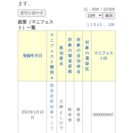
ます。
21
-
30
件 /
1078
件
政策（マニフェス
1
2
3
4
5
...
108
ト）一覧
マ
対
対
ニ
対
象
象
フ
政
象
の
の
ェ
治
の
マニフェス
登録年月日
都
自
ス
家
選
トID
道
治
ト
名
挙
府
体
種
区
県
名
別
▲
都
道
府
県
江
知
崎
岐
岐
2021年1月10
事
よ
阜
阜
0000000687
日
マ
し
県
県
ニ
ひ
フ
で