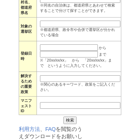
村名、
※同名の自治体は、都道府県とあわせて検索
都道府
することで分けて探すことができます。
県名
対象の
※都道府県、政令市や合併で選挙区が分かれ
選挙区
ている場合
から
登録日
まで
時
※「20xx/xx/xx」 から 「20xx/xx/xx」ま
で というように入力してください。
解決す
るため
※関心のあるキーワード、政策をご記入くだ
の重要
さい。
政策
マニフ
ェスト
ID
利用方法
、
FAQ
を閲覧のう
えダウンロードをお願いし