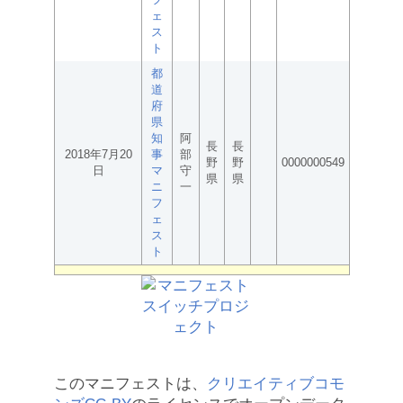
ェ
ス
ト
都
道
府
県
知
阿
長
長
2018年7月20
事
部
野
野
0000000549
日
マ
守
県
県
ニ
一
フ
ェ
ス
ト
このマニフェストは、
クリエイティブコモ