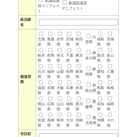
衆議院議
参議院議員
員マニフェス
マニフェスト
ト
政治家
名
山
北海
青森
岩手
宮城
秋田
福島
茨城
形県
道
県
県
県
県
県
県
神
栃木
群馬
埼玉
千葉
東京
新潟
富山
奈川県
県
県
県
県
都
県
県
静
石川
福井
山梨
長野
岐阜
愛知
三重
岡県
都道府
県
県
県
県
県
県
県
県
和
滋賀
京都
大阪
兵庫
奈良
鳥取
島根
歌山県
県
府
府
県
県
県
県
愛
岡山
広島
山口
徳島
香川
高知
福岡
媛県
県
県
県
県
県
県
県
鹿
佐賀
長崎
熊本
大分
宮崎
沖縄
その
児島県
県
県
県
県
県
県
他
市区町