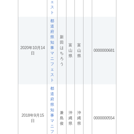
ェ
ス
ト
都
道
府
県
新
知
田
富
富
2020年10月14
事
は
山
山
0000000681
日
マ
ち
県
県
ニ
ろ
フ
う
ェ
ス
ト
都
道
府
県
知
兼
沖
沖
2018年9月15
事
島
縄
縄
0000000554
日
マ
俊
県
県
ニ
フ