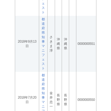
ェ
ス
ト
都
道
府
県
知
さ
沖
沖
2018年9月13
事
き
縄
縄
0000000551
日
マ
ま
県
県
ニ
淳
フ
ェ
ス
ト
都
道
府
県
知
金
長
長
2018年7月20
事
井
野
野
0000000550
日
マ
忠
県
県
ニ
一
フ