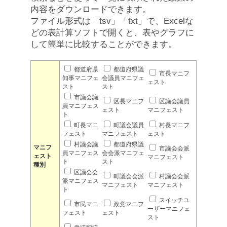
内容をダウンロードできます。
ファイル形式は「tsv」「txt」で、Excelな
どの表計算ソフトで開くと、表やグラフに
して簡単に比較することができます。
都道府県
都道府県議
市長マニフ
知事マニフェ
会議員マニフェ
ェスト
スト
スト
市議会議
区長マニフ
区議会議員
員マニフェス
ェスト
マニフェスト
ト
町長マニ
町議会議員
村長マニフ
フェスト
マニフェスト
ェスト
村議会議
都道府県議
マニフ
市議会会派
員マニフェス
会会派マニフェ
ェスト
マニフェスト
ト
スト
種別
区議会会
町議会会派
村議会会派
派マニフェス
マニフェスト
マニフェスト
ト
スイッチユ
市民マニ
政党マニフ
ーザーマニフェ
フェスト
ェスト
スト