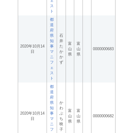
ェ
ス
ト
都
道
府
県
石
知
井
富
富
2020年10月14
事
た
山
山
0000000683
日
マ
か
県
県
ニ
か
フ
ず
ェ
ス
ト
都
道
府
県
か
知
わ
富
富
2020年10月14
事
ぶ
山
山
0000000682
日
マ
ち
県
県
ニ
映
フ
子