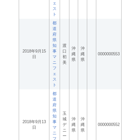
ェ
ス
ト
都
道
府
県
知
渡
沖
沖
2018年9月15
事
口
縄
縄
0000000553
日
マ
初
県
県
ニ
美
フ
ェ
ス
ト
都
道
府
県
玉
知
城
沖
沖
2018年9月13
事
デ
縄
縄
0000000552
日
マ
ニ
県
県
ニ
ー
フ