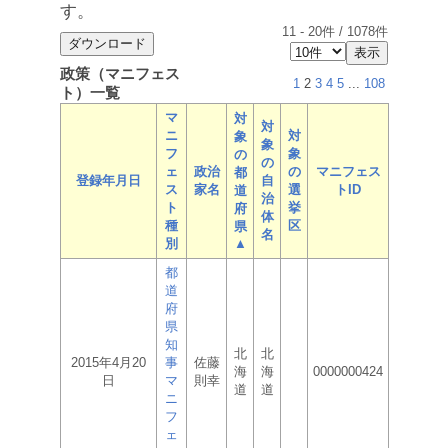
す。
11
-
20
件 /
1078
件
政策（マニフェス
1
2
3
4
5
...
108
ト）一覧
マ
対
対
ニ
対
象
象
フ
象
の
の
ェ
政治
の
マニフェス
都
登録年月日
自
ス
家名
選
トID
道
治
ト
挙
府
体
種
区
県
名
別
▲
都
道
府
県
知
北
北
2015年4月20
事
佐藤
海
海
0000000424
日
マ
則幸
道
道
ニ
フ
ェ