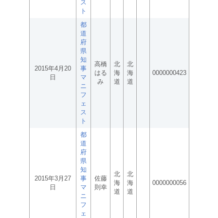
ス
ト
都
道
府
県
知
高橋
北
北
2015年4月20
事
はる
海
海
0000000423
日
マ
み
道
道
ニ
フ
ェ
ス
ト
都
道
府
県
知
北
北
2015年3月27
事
佐藤
海
海
0000000056
日
マ
則幸
道
道
ニ
フ
ェ