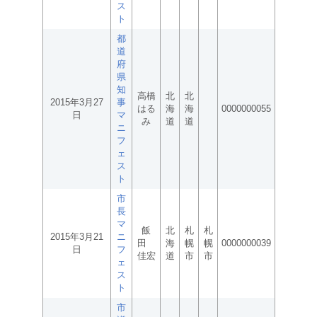
ス
ト
都
道
府
県
知
高橋
北
北
2015年3月27
事
はる
海
海
0000000055
日
マ
み
道
道
ニ
フ
ェ
ス
ト
市
長
マ
飯
北
札
札
2015年3月21
ニ
田
海
幌
幌
0000000039
日
フ
佳宏
道
市
市
ェ
ス
ト
市