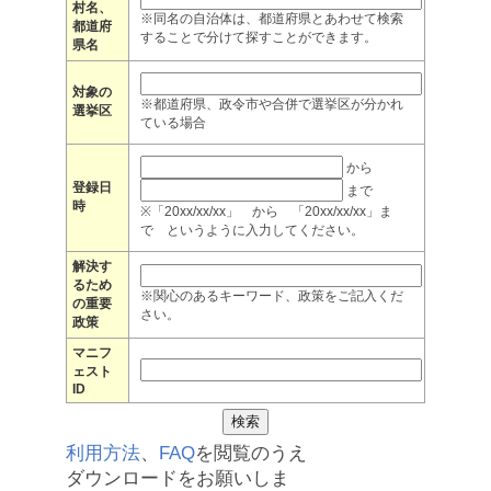
村名、
※同名の自治体は、都道府県とあわせて検索
都道府
することで分けて探すことができます。
県名
対象の
※都道府県、政令市や合併で選挙区が分かれ
選挙区
ている場合
から
登録日
まで
時
※「20xx/xx/xx」 から 「20xx/xx/xx」ま
で というように入力してください。
解決す
るため
※関心のあるキーワード、政策をご記入くだ
の重要
さい。
政策
マニフ
ェスト
ID
利用方法
、
FAQ
を閲覧のうえ
ダウンロードをお願いしま