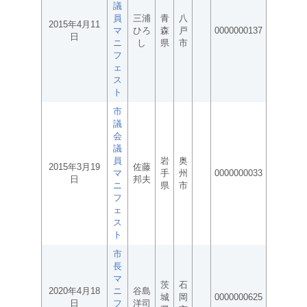
議
員
三浦
青
八
2015年4月11
マ
ひろ
森
戸
0000000137
日
ニ
し
県
市
フ
ェ
ス
ト
市
議
会
議
員
岩
奥
2015年3月19
佐藤
マ
手
州
0000000033
日
邦夫
ニ
県
市
フ
ェ
ス
ト
市
長
マ
茨
石
2020年4月18
ニ
谷島
城
岡
0000000625
日
フ
洋司