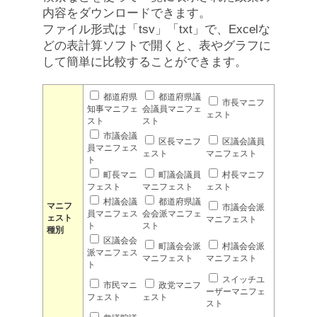
内容をダウンロードできます。
ファイル形式は「tsv」「txt」で、Excelな
どの表計算ソフトで開くと、表やグラフに
して簡単に比較することができます。
都道府県
都道府県議
市長マニフ
知事マニフェ
会議員マニフェ
ェスト
スト
スト
市議会議
区長マニフ
区議会議員
員マニフェス
ェスト
マニフェスト
ト
町長マニ
町議会議員
村長マニフ
フェスト
マニフェスト
ェスト
村議会議
都道府県議
マニフ
市議会会派
員マニフェス
会会派マニフェ
ェスト
マニフェスト
ト
スト
種別
区議会会
町議会会派
村議会会派
派マニフェス
マニフェスト
マニフェスト
ト
スイッチユ
市民マニ
政党マニフ
ーザーマニフェ
フェスト
ェスト
スト