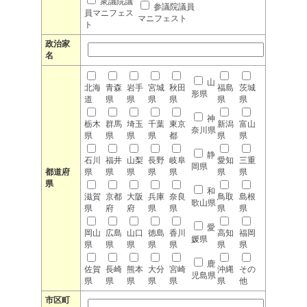
衆議院議
参議院議員
員マニフェス
マニフェスト
ト
政治家
名
山
北海
青森
岩手
宮城
秋田
福島
茨城
形県
道
県
県
県
県
県
県
神
栃木
群馬
埼玉
千葉
東京
新潟
富山
奈川県
県
県
県
県
都
県
県
静
石川
福井
山梨
長野
岐阜
愛知
三重
岡県
都道府
県
県
県
県
県
県
県
県
和
滋賀
京都
大阪
兵庫
奈良
鳥取
島根
歌山県
県
府
府
県
県
県
県
愛
岡山
広島
山口
徳島
香川
高知
福岡
媛県
県
県
県
県
県
県
県
鹿
佐賀
長崎
熊本
大分
宮崎
沖縄
その
児島県
県
県
県
県
県
県
他
市区町