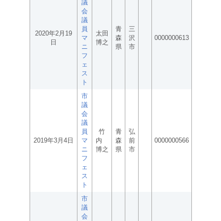
議
会
議
員
青
三
2020年2月19
太田
マ
森
沢
0000000613
日
博之
ニ
県
市
フ
ェ
ス
ト
市
議
会
議
員
竹
青
弘
2019年3月4日
マ
内
森
前
0000000566
ニ
博之
県
市
フ
ェ
ス
ト
市
議
会