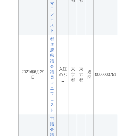
都
都
マ
ニ
フ
ェ
ス
ト
都
道
府
県
議
会
入江
東
東
2021年6月29
議
港
のぶ
京
京
0000000751
日
員
区
こ
都
都
マ
ニ
フ
ェ
ス
ト
市
議
会
議