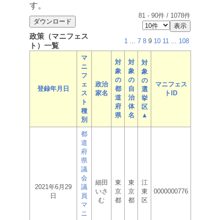
す。
81
-
90
件 /
1078
件
政策（マニフェス
1
...
7
8
9
10
11
...
108
ト）一覧
マ
対
対
対
ニ
象
象
象
フ
の
の
の
ェ
政治
マニフェス
登録年月日
都
自
選
ス
家名
トID
道
治
挙
ト
府
体
区
種
県
名
▲
別
都
道
府
県
議
会
細田
東
東
江
2021年6月29
議
いさ
京
京
東
0000000776
日
員
む
都
都
区
マ
ニ