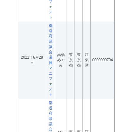
フ
ェ
ス
ト
都
道
府
県
議
会
高橋
東
東
江
2021年6月29
議
めぐ
京
京
東
0000000794
日
員
み
都
都
区
マ
ニ
フ
ェ
ス
ト
都
道
府
県
議
会
やま
東
東
江