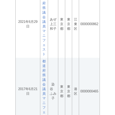
府
県
議
会
あぜ
東
東
江
2021年6月29
議
上三
京
京
東
0000000862
日
員
和子
都
都
区
マ
ニ
フ
ェ
ス
ト
都
道
府
県
議
会
染
東
東
2017年6月21
議
谷
港
京
京
0000000465
日
員
ふみ
区
都
都
マ
子
ニ
フ
ェ