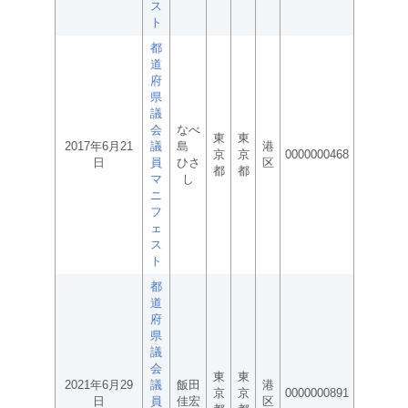
ス
ト
都
道
府
県
議
会
なべ
東
東
2017年6月21
議
島
港
京
京
0000000468
日
員
ひさ
区
都
都
マ
し
ニ
フ
ェ
ス
ト
都
道
府
県
議
会
東
東
2021年6月29
議
飯田
港
京
京
0000000891
日
員
佳宏
区