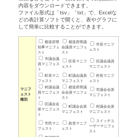
内容をダウンロードできます。
ファイル形式は「tsv」「txt」で、Excelな
どの表計算ソフトで開くと、表やグラフに
して簡単に比較することができます。
都道府県
都道府県議
市長マニフ
知事マニフェ
会議員マニフェ
ェスト
スト
スト
市議会議
区長マニフ
区議会議員
員マニフェス
ェスト
マニフェスト
ト
町長マニ
町議会議員
村長マニフ
フェスト
マニフェスト
ェスト
村議会議
都道府県議
マニフ
市議会会派
員マニフェス
会会派マニフェ
ェスト
マニフェスト
ト
スト
種別
区議会会
町議会会派
村議会会派
派マニフェス
マニフェスト
マニフェスト
ト
スイッチユ
市民マニ
政党マニフ
ーザーマニフェ
フェスト
ェスト
スト