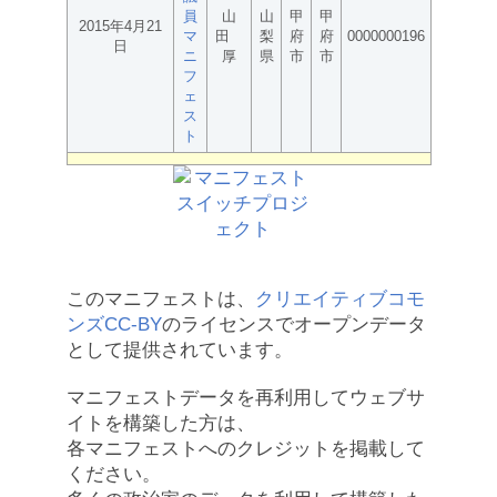
員
山
山
甲
甲
2015年4月21
マ
田
梨
府
府
0000000196
日
ニ
厚
県
市
市
フ
ェ
ス
ト
このマニフェストは、
クリエイティブコモ
ンズCC-BY
のライセンスでオープンデータ
として提供されています。
マニフェストデータを再利用してウェブサ
イトを構築した方は、
各マニフェストへのクレジットを掲載して
ください。