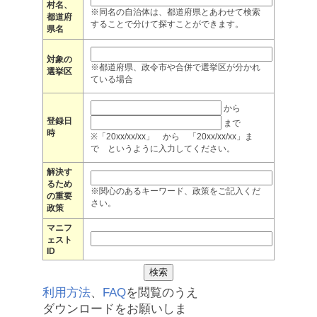
村名、
※同名の自治体は、都道府県とあわせて検索
都道府
することで分けて探すことができます。
県名
対象の
※都道府県、政令市や合併で選挙区が分かれ
選挙区
ている場合
から
登録日
まで
時
※「20xx/xx/xx」 から 「20xx/xx/xx」ま
で というように入力してください。
解決す
るため
※関心のあるキーワード、政策をご記入くだ
の重要
さい。
政策
マニフ
ェスト
ID
利用方法
、
FAQ
を閲覧のうえ
ダウンロードをお願いしま