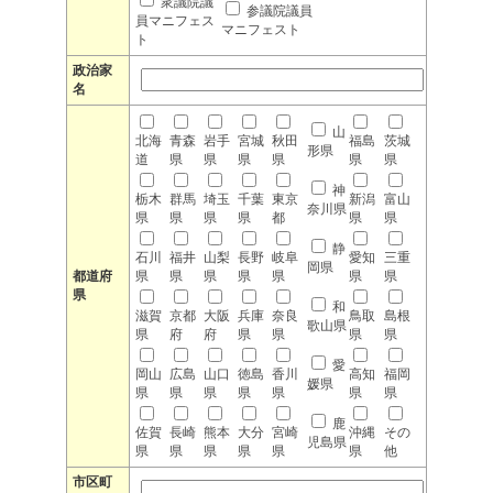
衆議院議
参議院議員
員マニフェス
マニフェスト
ト
政治家
名
山
北海
青森
岩手
宮城
秋田
福島
茨城
形県
道
県
県
県
県
県
県
神
栃木
群馬
埼玉
千葉
東京
新潟
富山
奈川県
県
県
県
県
都
県
県
静
石川
福井
山梨
長野
岐阜
愛知
三重
岡県
都道府
県
県
県
県
県
県
県
県
和
滋賀
京都
大阪
兵庫
奈良
鳥取
島根
歌山県
県
府
府
県
県
県
県
愛
岡山
広島
山口
徳島
香川
高知
福岡
媛県
県
県
県
県
県
県
県
鹿
佐賀
長崎
熊本
大分
宮崎
沖縄
その
児島県
県
県
県
県
県
県
他
市区町