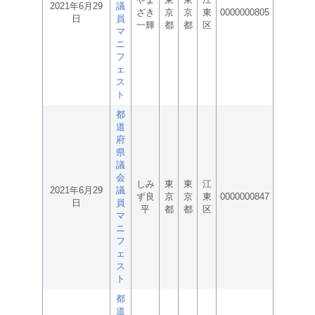
2021年6月29
議
ざき
京
京
東
0000000805
日
員
一輝
都
都
区
マ
ニ
フ
ェ
ス
ト
都
道
府
県
議
会
しみ
東
東
江
2021年6月29
議
ず良
京
京
東
0000000847
日
員
平
都
都
区
マ
ニ
フ
ェ
ス
ト
都
道