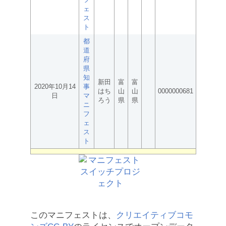
ェ
ス
ト
都
道
府
県
知
新田
富
富
2020年10月14
事
はち
山
山
0000000681
日
マ
ろう
県
県
ニ
フ
ェ
ス
ト
このマニフェストは、
クリエイティブコモ