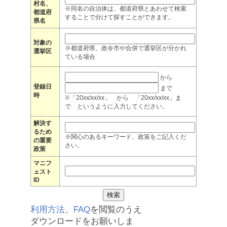
村名、
※同名の自治体は、都道府県とあわせて検索
都道府
することで分けて探すことができます。
県名
対象の
※都道府県、政令市や合併で選挙区が分かれ
選挙区
ている場合
から
登録日
まで
時
※「20xx/xx/xx」 から 「20xx/xx/xx」ま
で というように入力してください。
解決す
るため
※関心のあるキーワード、政策をご記入くだ
の重要
さい。
政策
マニフ
ェスト
ID
利用方法
、
FAQ
を閲覧のうえ
ダウンロードをお願いしま