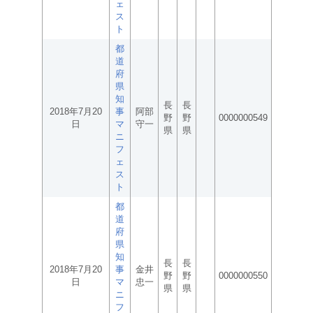
ェ
ス
ト
都
道
府
県
知
長
長
2018年7月20
事
阿部
野
野
0000000549
日
マ
守一
県
県
ニ
フ
ェ
ス
ト
都
道
府
県
知
長
長
2018年7月20
事
金井
野
野
0000000550
日
マ
忠一
県
県
ニ
フ