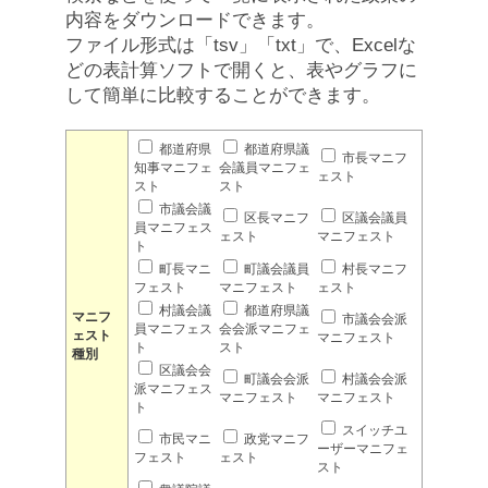
内容をダウンロードできます。
ファイル形式は「tsv」「txt」で、Excelな
どの表計算ソフトで開くと、表やグラフに
して簡単に比較することができます。
都道府県
都道府県議
市長マニフ
知事マニフェ
会議員マニフェ
ェスト
スト
スト
市議会議
区長マニフ
区議会議員
員マニフェス
ェスト
マニフェスト
ト
町長マニ
町議会議員
村長マニフ
フェスト
マニフェスト
ェスト
村議会議
都道府県議
マニフ
市議会会派
員マニフェス
会会派マニフェ
ェスト
マニフェスト
ト
スト
種別
区議会会
町議会会派
村議会会派
派マニフェス
マニフェスト
マニフェスト
ト
スイッチユ
市民マニ
政党マニフ
ーザーマニフェ
フェスト
ェスト
スト