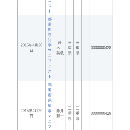
ェ
ス
ト
都
道
府
県
知
鈴
三
三
2015年4月20
事
木
重
重
0000000428
日
マ
英敬
県
県
ニ
フ
ェ
ス
ト
都
道
府
県
知
三
三
2015年4月20
事
藤井
重
重
0000000429
日
マ
新一
県
県
ニ
フ