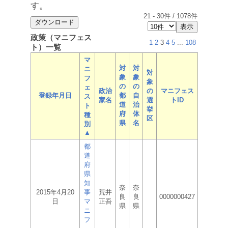
す。
21
-
30
件 /
1078
件
政策（マニフェス
1
2
3
4
5
...
108
ト）一覧
マ
対
対
ニ
対
象
象
フ
象
の
の
ェ
政治
の
マニフェス
登録年月日
都
自
ス
家名
選
トID
道
治
ト
挙
府
体
種
区
県
名
別
▲
都
道
府
県
知
奈
奈
2015年4月20
事
荒井
良
良
0000000427
日
マ
正吾
県
県
ニ
フ