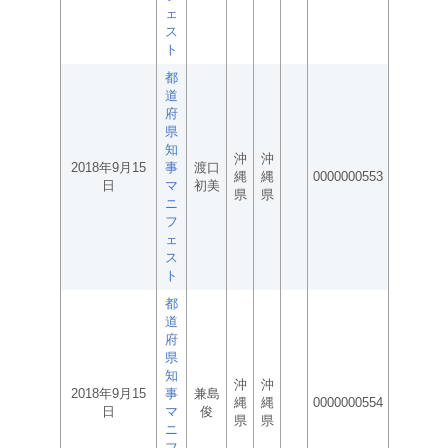
ェ
ス
ト
都
道
府
県
知
沖
沖
2018年9月15
事
渡口
縄
縄
0000000553
日
マ
初美
県
県
ニ
フ
ェ
ス
ト
都
道
府
県
知
沖
沖
2018年9月15
事
兼島
縄
縄
0000000554
日
マ
俊
県
県
ニ
フ