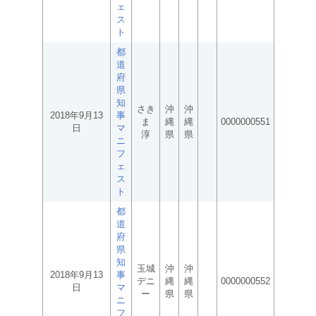
ェ
ス
ト
都
道
府
県
知
さき
沖
沖
2018年9月13
事
ま
縄
縄
0000000551
日
マ
淳
県
県
ニ
フ
ェ
ス
ト
都
道
府
県
知
玉城
沖
沖
2018年9月13
事
デニ
縄
縄
0000000552
日
マ
ー
県
県
ニ
フ