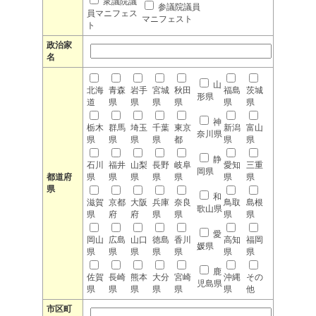
衆議院議
参議院議員
員マニフェス
マニフェスト
ト
政治家
名
山
北海
青森
岩手
宮城
秋田
福島
茨城
形県
道
県
県
県
県
県
県
神
栃木
群馬
埼玉
千葉
東京
新潟
富山
奈川県
県
県
県
県
都
県
県
静
石川
福井
山梨
長野
岐阜
愛知
三重
岡県
都道府
県
県
県
県
県
県
県
県
和
滋賀
京都
大阪
兵庫
奈良
鳥取
島根
歌山県
県
府
府
県
県
県
県
愛
岡山
広島
山口
徳島
香川
高知
福岡
媛県
県
県
県
県
県
県
県
鹿
佐賀
長崎
熊本
大分
宮崎
沖縄
その
児島県
県
県
県
県
県
県
他
市区町