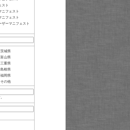
ェスト
マニフェスト
マニフェスト
ーザーマニフェスト
茨城県
富山県
三重県
島根県
福岡県
その他
す。