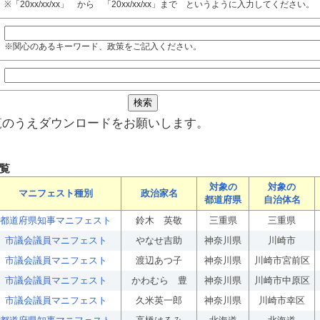
※「20xx/xx/xx」 から 「20xx/xx/xx」まで というように入力してください。
※関心のあるキーワード、政策をご記入ください。
覧のうえダウンロードをお願いします。
覧
対象の
対象の
マニフェスト種別
政治家名
都道府県
自治体名
都道府県知事マニフェスト
鈴木 英敬
三重県
三重県
市議会議員マニフェスト
やなせ吉助
神奈川県
川崎市
市議会議員マニフェスト
渡辺あつ子
神奈川県
川崎市宮前区
市議会議員マニフェスト
かわむら 豊
神奈川県
川崎市中原区
市議会議員マニフェスト
久米英一郎
神奈川県
川崎市幸区