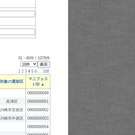
31
-
40
件 /
1078
件
1
2
3
4
5
6
...
108
マニフェス
対象の選挙区
トID ▲
0000000049
高津区
0000000051
川崎市宮前区
0000000052
川崎市中原区
0000000053
0000000054