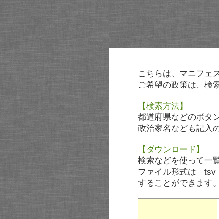
こちらは、マニフェ
ご希望の政策は、検
【検索方法】
都道府県などのボタ
政治家名なども記入
【ダウンロード】
検索などを使って一
ファイル形式は「tsv
することができます