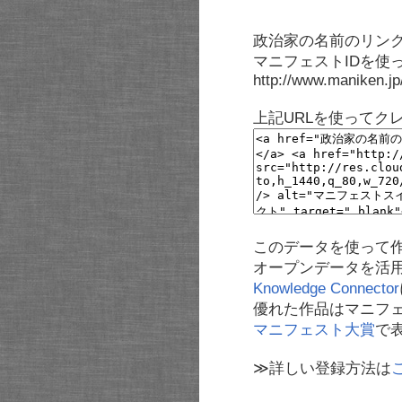
政治家の名前のリンク
マニフェストIDを使
http://www.maniken.j
上記URLを使ってク
このデータを使って
オープンデータを活
Knowledge Connector
優れた作品はマニフ
マニフェスト大賞
で
≫詳しい登録方法は