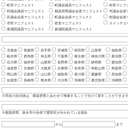
町長マニフェスト
町議会議員マニフェスト
村長マニフ
村議会議員マニフェスト
都道府県議会会派マニフェスト
市議会会派
区議会会派マニフェスト
町議会会派マニフェスト
村議会会派
市民マニフェスト
政党マニフェスト
スイッチユ
衆議院議員マニフェスト
参議院議員マニフェスト
北海道
青森県
岩手県
宮城県
秋田県
山形県
福島県
栃木県
群馬県
埼玉県
千葉県
東京都
神奈川県
新潟県
石川県
福井県
山梨県
長野県
岐阜県
静岡県
愛知県
滋賀県
京都府
大阪府
兵庫県
奈良県
和歌山県
鳥取県
岡山県
広島県
山口県
徳島県
香川県
愛媛県
高知県
佐賀県
長崎県
熊本県
大分県
宮崎県
鹿児島県
沖縄県
※同名の自治体は、都道府県とあわせて検索することで分けて探すことができま
※都道府県、政令市や合併で選挙区が分かれている場合
から
まで