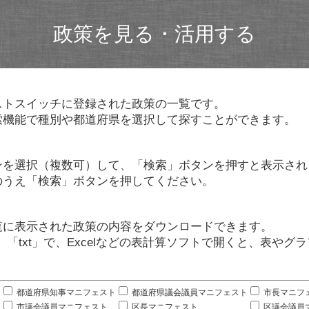
政策を見る・活用する
ストスイッチに登録された政策の一覧です。
索機能で種別や都道府県を選択して探すことができます。
ンを選択（複数可）して、「検索」ボタンを押すと表示され
のうえ「検索」ボタンを押してください。
覧に表示された政策の内容をダウンロードできます。
」「txt」で、Excelなどの表計算ソフトで開くと、表や
。
都道府県知事マニフェスト
都道府県議会議員マニフェスト
市長マニフ
市議会議員マニフェスト
区長マニフェスト
区議会議員