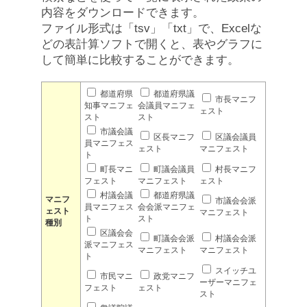
内容をダウンロードできます。
ファイル形式は「tsv」「txt」で、Excelな
どの表計算ソフトで開くと、表やグラフに
して簡単に比較することができます。
都道府県
都道府県議
市長マニフ
知事マニフェ
会議員マニフェ
ェスト
スト
スト
市議会議
区長マニフ
区議会議員
員マニフェス
ェスト
マニフェスト
ト
町長マニ
町議会議員
村長マニフ
フェスト
マニフェスト
ェスト
村議会議
都道府県議
マニフ
市議会会派
員マニフェス
会会派マニフェ
ェスト
マニフェスト
ト
スト
種別
区議会会
町議会会派
村議会会派
派マニフェス
マニフェスト
マニフェスト
ト
スイッチユ
市民マニ
政党マニフ
ーザーマニフェ
フェスト
ェスト
スト