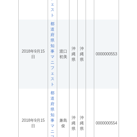
ェ
ス
ト
都
道
府
県
知
沖
沖
2018年9月15
事
渡口
縄
縄
0000000553
日
マ
初美
県
県
ニ
フ
ェ
ス
ト
都
道
府
県
知
沖
沖
2018年9月15
事
兼島
縄
縄
0000000554
日
マ
俊
県
県
ニ
フ