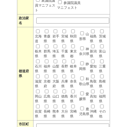
衆議院議
参議院議員
員マニフェス
マニフェスト
ト
政治家
名
山
北海
青森
岩手
宮城
秋田
福島
茨城
形県
道
県
県
県
県
県
県
神
栃木
群馬
埼玉
千葉
東京
新潟
富山
奈川県
県
県
県
県
都
県
県
静
石川
福井
山梨
長野
岐阜
愛知
三重
岡県
都道府
県
県
県
県
県
県
県
県
和
滋賀
京都
大阪
兵庫
奈良
鳥取
島根
歌山県
県
府
府
県
県
県
県
愛
岡山
広島
山口
徳島
香川
高知
福岡
媛県
県
県
県
県
県
県
県
鹿
佐賀
長崎
熊本
大分
宮崎
沖縄
その
児島県
県
県
県
県
県
県
他
市区町