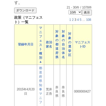
す。
21
-
30
件 /
1078
件
政策（マニフェス
1
2
3
4
5
...
108
ト）一覧
マ
対
対
ニ
対
象
象
フ
象
の
の
ェ
政治
の
マニフェス
登録年月日
都
自
ス
家名
選
トID
道
治
ト
挙
府
体
種
区
県
名
別
▲
都
道
府
県
知
奈
奈
2015年4月20
事
荒井
良
良
0000000427
日
マ
正吾
県
県
ニ
フ