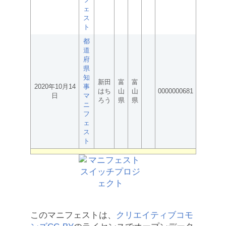
ェ
ス
ト
都
道
府
県
知
新田
富
富
2020年10月14
事
はち
山
山
0000000681
日
マ
ろう
県
県
ニ
フ
ェ
ス
ト
このマニフェストは、
クリエイティブコモ