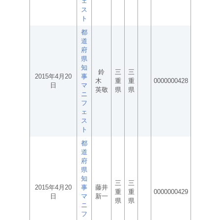
ェ
ス
ト
都
道
府
県
知
鈴
三
三
2015年4月20
事
木
重
重
0000000428
日
マ
英敬
県
県
ニ
フ
ェ
ス
ト
都
道
府
県
知
三
三
2015年4月20
事
藤井
重
重
0000000429
日
マ
新一
県
県
ニ
フ