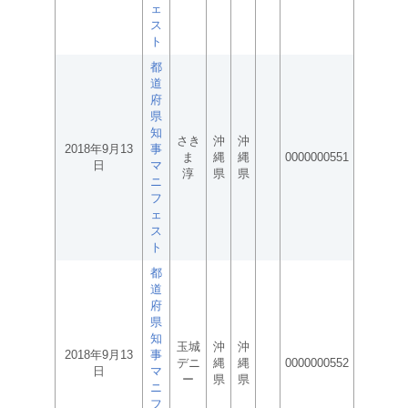
ェ
ス
ト
都
道
府
県
知
さき
沖
沖
2018年9月13
事
ま
縄
縄
0000000551
日
マ
淳
県
県
ニ
フ
ェ
ス
ト
都
道
府
県
知
玉城
沖
沖
2018年9月13
事
デニ
縄
縄
0000000552
日
マ
ー
県
県
ニ
フ