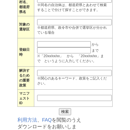
村名、
※同名の自治体は、都道府県とあわせて検索
都道府
することで分けて探すことができます。
県名
対象の
※都道府県、政令市や合併で選挙区が分かれ
選挙区
ている場合
から
登録日
まで
時
※「20xx/xx/xx」 から 「20xx/xx/xx」ま
で というように入力してください。
解決す
るため
※関心のあるキーワード、政策をご記入くだ
の重要
さい。
政策
マニフ
ェスト
ID
利用方法
、
FAQ
を閲覧のうえ
ダウンロードをお願いしま