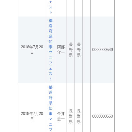
ェ
ス
ト
都
道
府
県
知
長
長
2018年7月20
事
阿部
野
野
0000000549
日
マ
守一
県
県
ニ
フ
ェ
ス
ト
都
道
府
県
知
長
長
2018年7月20
事
金井
野
野
0000000550
日
マ
忠一
県
県
ニ
フ