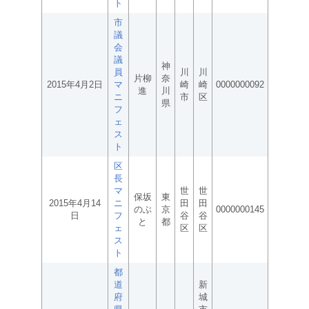
ト
市
議
会
議
神
員
川
川
片柳
奈
2015年4月2日
マ
崎
崎
0000000092
進
川
ニ
市
区
県
フ
ェ
ス
ト
区
長
マ
世
世
保坂
東
2015年4月14
ニ
田
田
のぶ
京
0000000145
日
フ
谷
谷
と
都
ェ
区
区
ス
ト
都
道
新
府
城