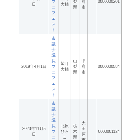
マ
梨
府
0000000201
日
大輔
ニ
県
市
フ
ェ
ス
ト
市
議
会
議
員
山
甲
望月
2019年4月1日
マ
梨
府
0000000584
大輔
ニ
県
市
フ
ェ
ス
ト
市
議
会
議
大
員
北原
栃
2023年11月5
田
マ
ひろ
木
0000001124
日
原
ニ
こ
県
市