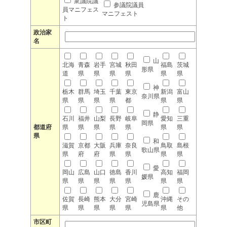
衆議院議
参議院議員
員マニフェス
マニフェスト
ト
政治家
名
山
北海
青森
岩手
宮城
秋田
福島
茨城
形県
道
県
県
県
県
県
県
神
栃木
群馬
埼玉
千葉
東京
新潟
富山
奈川県
県
県
県
県
都
県
県
静
石川
福井
山梨
長野
岐阜
愛知
三重
岡県
都道府
県
県
県
県
県
県
県
県
和
滋賀
京都
大阪
兵庫
奈良
鳥取
島根
歌山県
県
府
府
県
県
県
県
愛
岡山
広島
山口
徳島
香川
高知
福岡
媛県
県
県
県
県
県
県
県
鹿
佐賀
長崎
熊本
大分
宮崎
沖縄
その
児島県
県
県
県
県
県
県
他
市区町