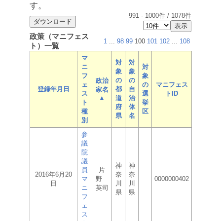
す。
991
-
1000
件 /
1078
件
政策（マニフェス
1
...
98
99
100
101
102
...
108
ト）一覧
マ
対
対
ニ
対
象
象
フ
象
の
の
政治
ェ
の
マニフェス
登録年月日
都
自
家名
ス
選
トID
▲
道
治
ト
挙
府
体
種
区
県
名
別
参
議
院
議
神
神
員
片
2016年6月20
奈
奈
マ
野
0000000402
日
川
川
ニ
英司
県
県
フ
ェ
ス