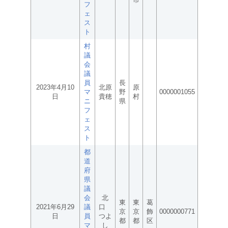
フ
ェ
ス
ト
村
議
会
議
員
長
2023年4月10
北原
原
マ
野
0000001055
日
貴穂
村
ニ
県
フ
ェ
ス
ト
都
道
府
県
議
会
北
東
東
葛
2021年6月29
議
口
京
京
飾
0000000771
日
員
つよ
都
都
区
マ
し