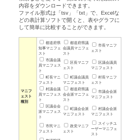
内容をダウンロードできます。
ファイル形式は「tsv」「txt」で、Excelな
どの表計算ソフトで開くと、表やグラフに
して簡単に比較することができます。
都道府県
都道府県議
市長マニフ
知事マニフェ
会議員マニフェ
ェスト
スト
スト
市議会議
区長マニフ
区議会議員
員マニフェス
ェスト
マニフェスト
ト
町長マニ
町議会議員
村長マニフ
フェスト
マニフェスト
ェスト
村議会議
都道府県議
マニフ
市議会会派
員マニフェス
会会派マニフェ
ェスト
マニフェスト
ト
スト
種別
区議会会
町議会会派
村議会会派
派マニフェス
マニフェスト
マニフェスト
ト
スイッチユ
市民マニ
政党マニフ
ーザーマニフェ
フェスト
ェスト
スト