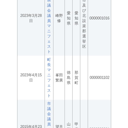
県
市
議
及
会
び
愛
愛
2023年3月28
議
峰野
北
知
知
0000001016
日
員
修
設
県
県
マ
楽
ニ
郡
フ
選
ェ
挙
ス
区
ト
町
長
マ
徳
那
2023年4月15
ニ
峯田
島
賀
0000001102
日
フ
繁廣
県
町
ェ
ス
ト
市
議
会
議
員
山
甲
2015年4月23
望月