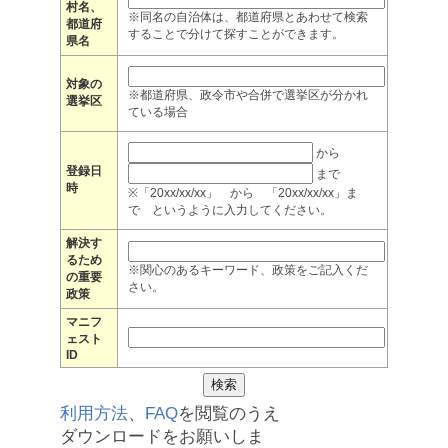
村名、
※同名の自治体は、都道府県とあわせて検索
都道府
することで分けて探すことができます。
県名
対象の
※都道府県、政令市や合併で選挙区が分かれ
選挙区
ている場合
から
登録日
まで
時
※「20xx/xx/xx」 から 「20xx/xx/xx」ま
で というように入力してください。
解決す
るため
※関心のあるキーワード、政策をご記入くだ
の重要
さい。
政策
マニフ
ェスト
ID
利用方法
、
FAQ
を閲覧のうえ
ダウンロードをお願いしま