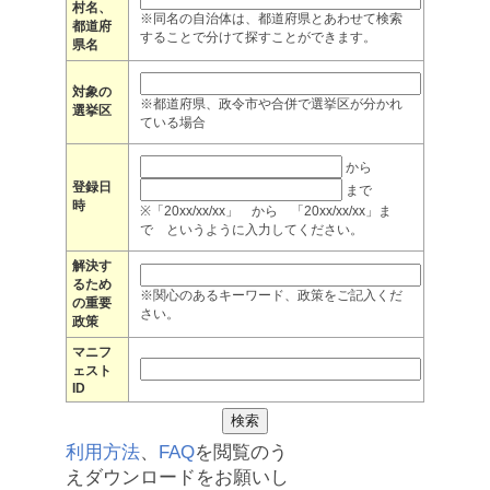
村名、
※同名の自治体は、都道府県とあわせて検索
都道府
することで分けて探すことができます。
県名
対象の
※都道府県、政令市や合併で選挙区が分かれ
選挙区
ている場合
から
登録日
まで
時
※「20xx/xx/xx」 から 「20xx/xx/xx」ま
で というように入力してください。
解決す
るため
※関心のあるキーワード、政策をご記入くだ
の重要
さい。
政策
マニフ
ェスト
ID
利用方法
、
FAQ
を閲覧のう
えダウンロードをお願いし