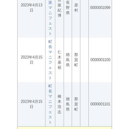
派
長
2023年4月13
坂
原
マ
野
0000001099
日
紀
村
ニ
県
博
フ
ェ
ス
ト
町
長
マ
仁
徳
那
2023年4月15
ニ
木
島
賀
0000001100
日
フ
基
県
町
ェ
裕
ス
ト
町
長
マ
橋
徳
那
2023年4月15
ニ
本
島
賀
0000001101
日
フ
浩
県
町
ェ
志
ス
ト