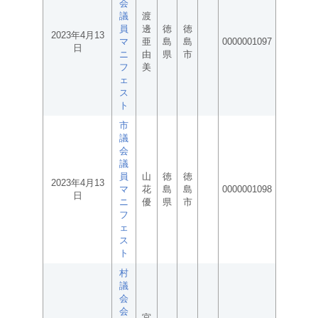
会
議
渡
員
邊
徳
徳
2023年4月13
マ
亜
島
島
0000001097
日
ニ
由
県
市
フ
美
ェ
ス
ト
市
議
会
議
員
山
徳
徳
2023年4月13
マ
花
島
島
0000001098
日
ニ
優
県
市
フ
ェ
ス
ト
村
議
会
会
宮