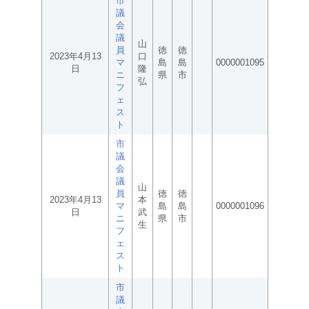
市
議
会
議
山
員
徳
徳
2023年4月13
口
マ
島
島
0000001095
日
隆
ニ
県
市
弘
フ
ェ
ス
ト
市
議
会
議
山
員
徳
徳
2023年4月13
本
マ
島
島
0000001096
日
武
ニ
県
市
生
フ
ェ
ス
ト
市
議