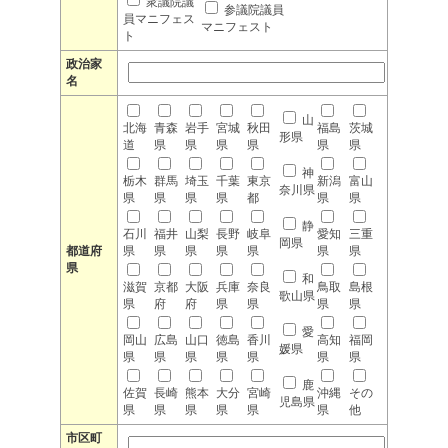
衆議院議
参議院議員
員マニフェス
マニフェスト
ト
政治家
名
山
北海
青森
岩手
宮城
秋田
福島
茨城
形県
道
県
県
県
県
県
県
神
栃木
群馬
埼玉
千葉
東京
新潟
富山
奈川県
県
県
県
県
都
県
県
静
石川
福井
山梨
長野
岐阜
愛知
三重
岡県
都道府
県
県
県
県
県
県
県
県
和
滋賀
京都
大阪
兵庫
奈良
鳥取
島根
歌山県
県
府
府
県
県
県
県
愛
岡山
広島
山口
徳島
香川
高知
福岡
媛県
県
県
県
県
県
県
県
鹿
佐賀
長崎
熊本
大分
宮崎
沖縄
その
児島県
県
県
県
県
県
県
他
市区町