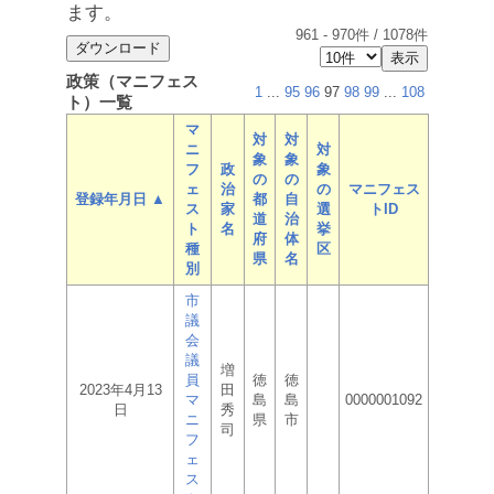
ます。
961
-
970
件 /
1078
件
政策（マニフェス
1
...
95
96
97
98
99
...
108
ト）一覧
マ
対
対
ニ
対
象
象
フ
政
象
の
の
ェ
治
の
マニフェス
登録年月日 ▲
都
自
ス
家
選
トID
道
治
ト
名
挙
府
体
種
区
県
名
別
市
議
会
議
増
員
徳
徳
2023年4月13
田
マ
島
島
0000001092
日
秀
ニ
県
市
司
フ
ェ
ス