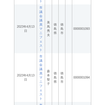
ト
市
議
会
議
美
員
徳
徳
2023年4月13
馬
マ
島
島
0000001093
日
秀
ニ
県
市
夫
フ
ェ
ス
ト
市
議
会
議
森
員
徳
徳
2023年4月13
本
マ
島
島
0000001094
日
聖
ニ
県
市
子
フ
ェ
ス
ト