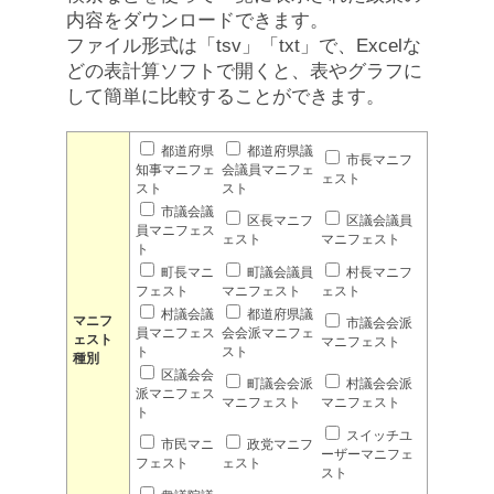
内容をダウンロードできます。
ファイル形式は「tsv」「txt」で、Excelな
どの表計算ソフトで開くと、表やグラフに
して簡単に比較することができます。
都道府県
都道府県議
市長マニフ
知事マニフェ
会議員マニフェ
ェスト
スト
スト
市議会議
区長マニフ
区議会議員
員マニフェス
ェスト
マニフェスト
ト
町長マニ
町議会議員
村長マニフ
フェスト
マニフェスト
ェスト
村議会議
都道府県議
マニフ
市議会会派
員マニフェス
会会派マニフェ
ェスト
マニフェスト
ト
スト
種別
区議会会
町議会会派
村議会会派
派マニフェス
マニフェスト
マニフェスト
ト
スイッチユ
市民マニ
政党マニフ
ーザーマニフェ
フェスト
ェスト
スト